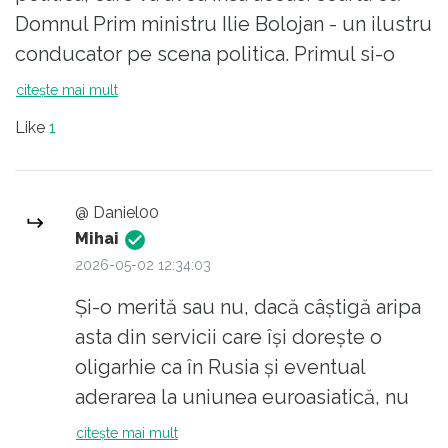
Domnul Prim ministru Ilie Bolojan - un ilustru
conducator pe scena politica. Primul si-o
merita, al doilea nu.
citește mai mult
Like
1
@ Daniel00
Mihai
2026-05-02 12:34:03
Și-o merită sau nu, dacă câștigă aripa
asta din servicii care își dorește o
oligarhie ca în Rusia și eventual
aderarea la uniunea euroasiatică, nu
va fi bine pentru populație, mai ales
citește mai mult