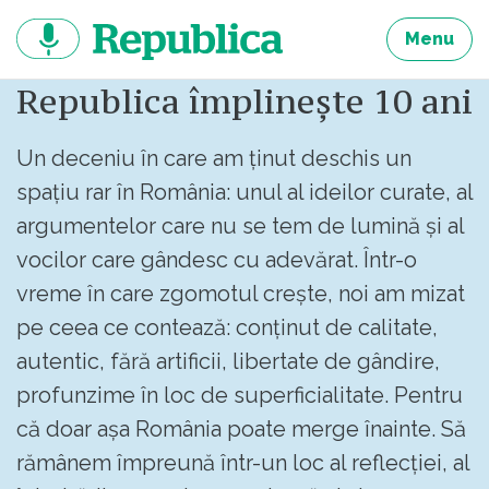
Sari
la
Menu
continut
Republica împlinește 10 ani
Un deceniu în care am ținut deschis un
spațiu rar în România: unul al ideilor curate, al
argumentelor care nu se tem de lumină și al
vocilor care gândesc cu adevărat. Într-o
vreme în care zgomotul crește, noi am mizat
pe ceea ce contează: conținut de calitate,
autentic, fără artificii, libertate de gândire,
profunzime în loc de superficialitate. Pentru
că doar așa România poate merge înainte. Să
rămânem împreună într-un loc al reflecției, al