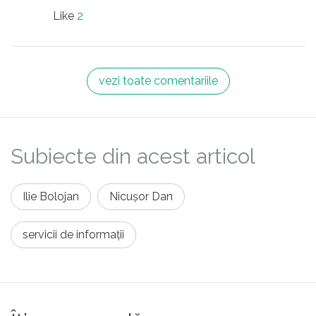
că furtul din buget este deja legal
Like
2
pentru cei protejați.
vezi toate comentariile
Subiecte din acest articol
Ilie Bolojan
Nicușor Dan
servicii de informații