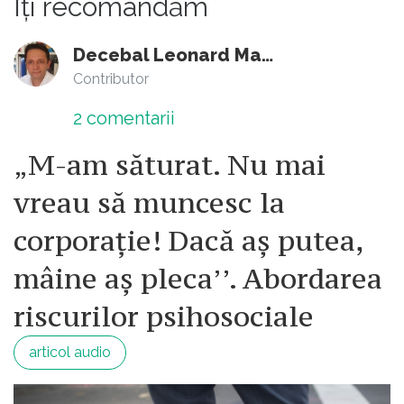
Îți recomandăm
Decebal Leonard Marin
Contributor
2
comentarii
„M-am săturat. Nu mai
vreau să muncesc la
corporație! Dacă aș putea,
mâine aș pleca’’. Abordarea
riscurilor psihosociale
articol audio