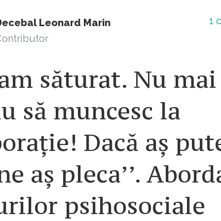
1
c
Decebal Leonard Marin
ontributor
am săturat. Nu mai
au să muncesc la
orație! Dacă aș put
e aș pleca’’. Abord
urilor psihosociale