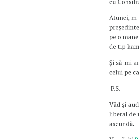
cu Consili
Atunci, m-
președinte
pe o manev
de tip kam
Și să-mi a
celui pe c
P.S.
Văd și aud
liberal de
ascundă.