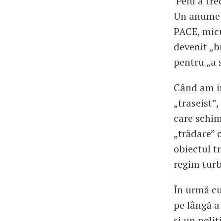
Peiu a tre
Un anume A
PACE, micu
devenit „b
pentru „a 
Când am in
„traseist”
care schim
„trădare” 
obiectul t
regim turb
În urmă cu
pe lângă a
și un polit