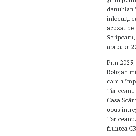
danubian î
înlocuiți 
acuzat de 
Scripcaru,
aproape 20
Prin 2023,
Bolojan mi
care a împ
Tăriceanu 
Casa Scânt
opus între
Tăriceanu.
fruntea CR