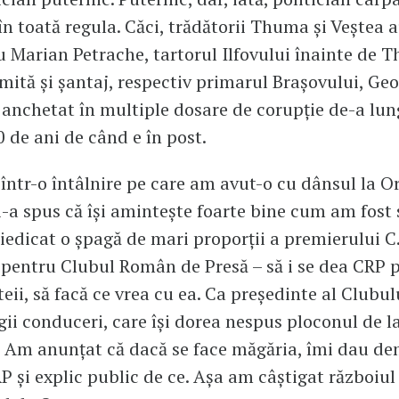
n toată regula. Căci, trădătorii Thuma și Veștea a
cu Marian Petrache, tartorul Ilfovului înainte de 
mită și șantaj, respectiv primarul Brașovului, Ge
 anchetat în multiple dosare de corupție de-a lun
 de ani de când e în post.
 într-o întâlnire pe care am avut-o cu dânsul la O
-a spus că își amintește foarte bine cum am fost 
iedicat o șpagă de mari proporții a premierului C.
pentru Clubul Român de Presă – să i se dea CRP 
eii, să facă ce vrea cu ea. Ca președinte al Clubu
gii conduceri, care își dorea nespus ploconul de l
 Am anunțat că dacă se face măgăria, îmi dau de
P și explic public de ce. Așa am câștigat războiul