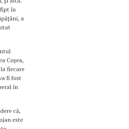
 și alta.
ipt în
ăpățâni, a
otat
ntul
cea Coșea,
la fiecare
a fi fost
beral în
dere că,
ojan este
ato-