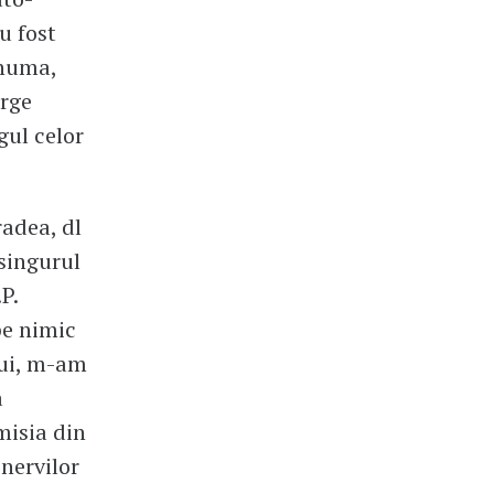
u fost
Thuma,
orge
gul celor
radea, dl
singurul
P.
pe nimic
lui, m-am
a
misia din
 nervilor