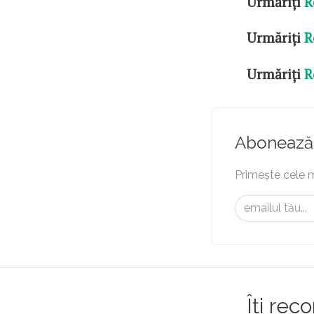
Urmăriți
R
Urmăriți
R
Urmăriți
R
Abonează-
Primește cele m
Îți re