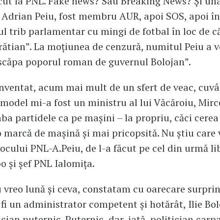
cut la PNL. Fake news? Sau Breaking News? Și una,
drian Peiu, fost membru AUR, apoi SOS, apoi înf
l trib parlamentar cu mingi de fotbal în loc de c
rătian”. La moțiunea de cenzură, numitul Peiu a v
scăpa poporul roman de guvernul Bolojan”.
ventat, acum mai mult de un sfert de veac, cuvâ
, model mi-a fost un ministru al lui Văcăroiu, Mir
ba partidele ca pe mașini – la propriu, căci cerea 
o marcă de mașină și mai pricopsită. Nu știu care v
rocului PNL-A.Peiu, de l-a făcut pe cel din urmă li
o și șef PNL Ialomița.
 vreo lună și ceva, constatam cu oarecare surprin
 fi un administrator competent și hotărât, Ilie Bol
ician puternic. Puternic, dar, iată, politician carp