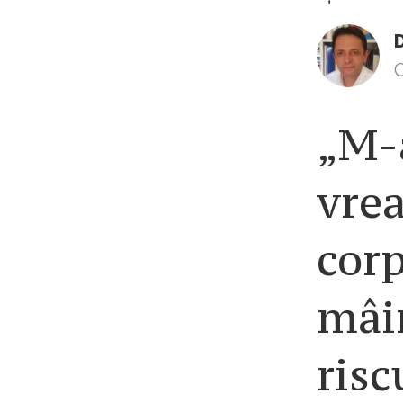
C
„M-
vre
corp
mâin
risc