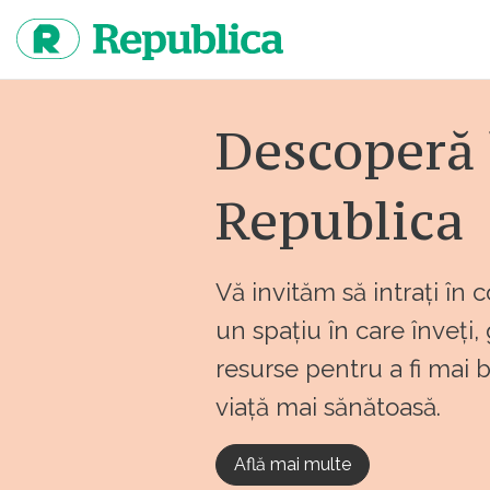
Sari
la
continut
Descoperă 
Republica
Vă invităm să intrați în 
un spațiu în care înveți,
resurse pentru a fi mai 
viață mai sănătoasă.
Află mai multe