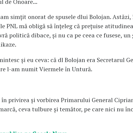
ul de Onoare...
am simțit onorat de spusele dlui Bolojan. Astăzi, 
le PNL mă obligă să înțeleg că prețuise atitudine
ră politică dibace, și nu ca pe ceea ce fusese, un
ikaze.
mintesc și eu ceva: că dl Bolojan era Secretarul Ge
are l-am numit Viermele în Untură.
 în privirea și vorbirea Primarului General Cipria
 marcă, ceva tulbure și temător, pe care nici nu în