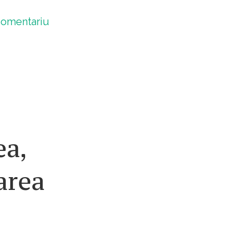
omentariu
ea,
area