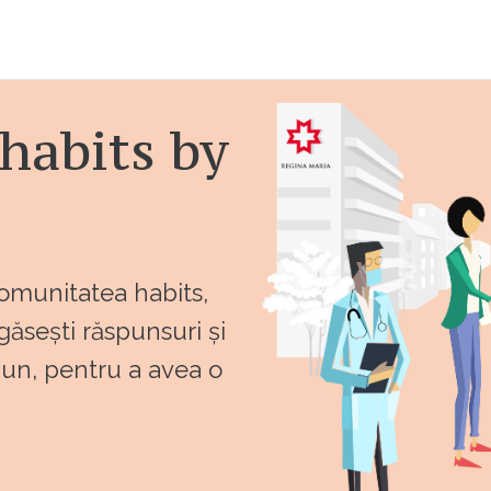
habits by
comunitatea habits,
 găsești răspunsuri și
bun, pentru a avea o