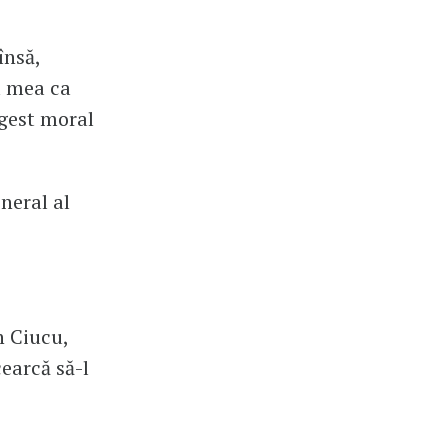
însă,
a mea ca
 gest moral
neral al
n Ciucu,
cearcă să-l