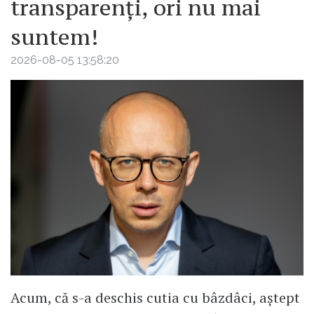
transparenți, ori nu mai
suntem!
2026-08-05 13:58:20
Acum, că s-a deschis cutia cu bâzdâci, aștept