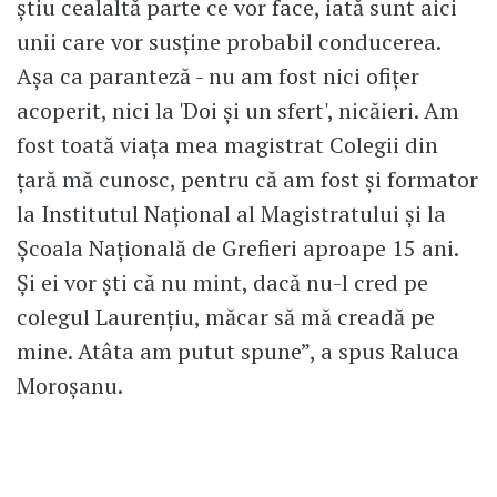
ştiu cealaltă parte ce vor face, iată sunt aici
unii care vor susţine probabil conducerea.
Aşa ca paranteză - nu am fost nici ofiţer
acoperit, nici la 'Doi şi un sfert', nicăieri. Am
fost toată viaţa mea magistrat Colegii din
ţară mă cunosc, pentru că am fost şi formator
la Institutul Naţional al Magistratului şi la
Şcoala Naţională de Grefieri aproape 15 ani.
Şi ei vor şti că nu mint, dacă nu-l cred pe
colegul Laurenţiu, măcar să mă creadă pe
mine. Atâta am putut spune”, a spus Raluca
Moroșanu.