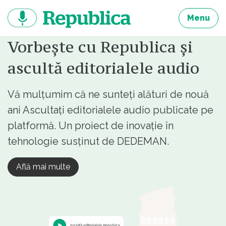
Sari
la
Menu
continut
Vorbește cu Republica și
ascultă editorialele audio
Vă mulțumim că ne sunteți alături de nouă
ani Ascultați editorialele audio publicate pe
platformă. Un proiect de inovație în
tehnologie susținut de DEDEMAN.
Află mai multe