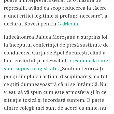
represalii, având ca scop reducerea la tăcere
a unei critici legitime și profund necesare”, a
declarat Kovesi pentru
G4Media.
Judecătoarea Raluca Moroșanu a surprins joi,
la începutul conferinței de presă susținute de
conducerea Curții de Apel București, când a
luat cuvântul și a dezvăluit
presiunile la care
sunt supuși magistrații.
„Suntem terorizaţi
pur şi simplu cu acţiuni disciplinare şi cu tot
ce ştiţi dumneavoastră că ni se întâmplă. Nu
vreau să vă spun cum este atmosfera şi în ce
situaţie toxică şi încordată suntem. O parte
dintre colegii mei sunt de acord cu mine, nu