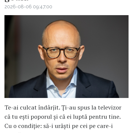
2026-08-06 09:47:00
Te-ai culcat îndârjit. Ți-au spus la televizor
că tu ești poporul și că ei luptă pentru tine.
Cu o condiție: să-i urăști pe cei pe care-i