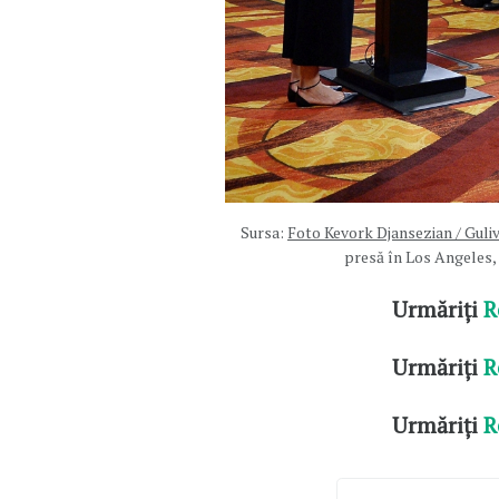
Sursa:
Foto Kevork Djansezian / Guli
presă în Los Angeles, 
Urmăriți
R
Urmăriți
R
Urmăriți
R