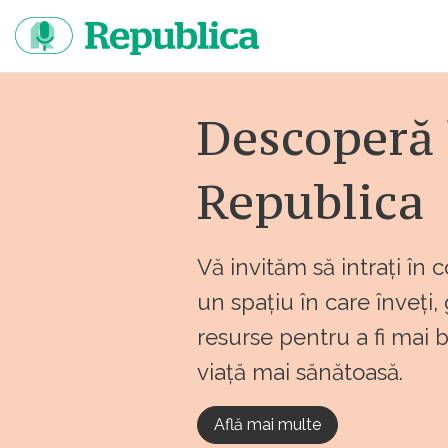
Sari
la
continut
Descoperă 
Republica
Vă invităm să intrați în 
un spațiu în care înveți,
resurse pentru a fi mai 
viață mai sănătoasă.
Află mai multe