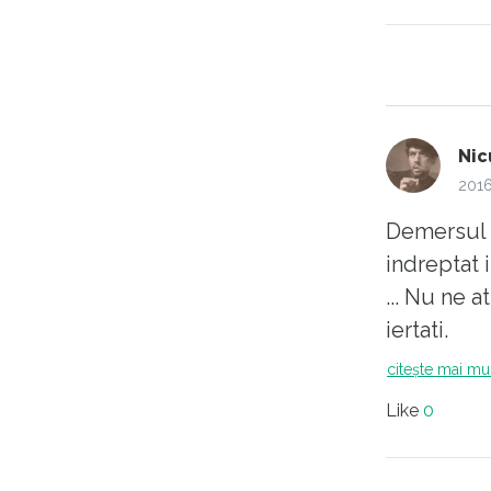
Nic
2016
Demersul d
indreptat 
... Nu ne 
iertati.
citește mai mu
Like
0