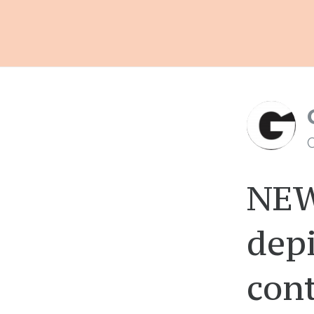
C
NEW
depi
cont