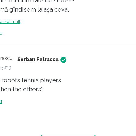
unctul dumitale de vedere.
mă gîndisem la așa ceva.
citește mai mult
0
Serban Patrascu
:58:19
...robots tennis players
hen the others?
lt