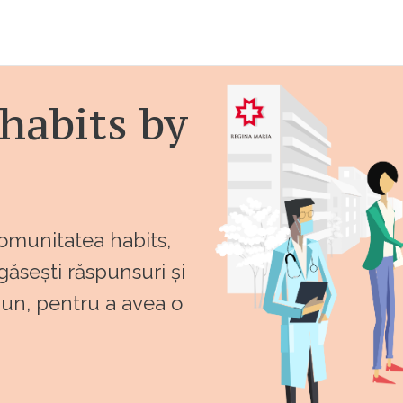
habits by
comunitatea habits,
 găsești răspunsuri și
bun, pentru a avea o