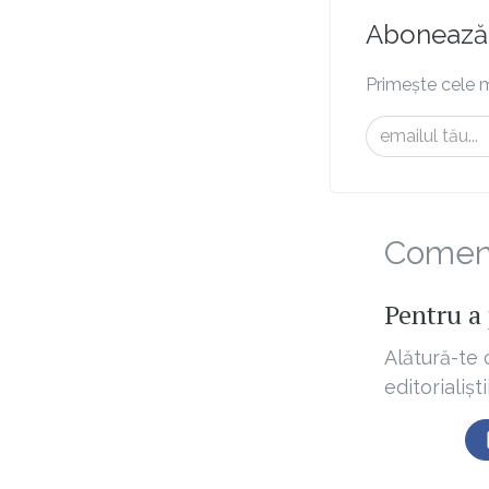
Abonează-
Primește cele m
Comenta
Pentru a 
Alătură-te 
editorialișt