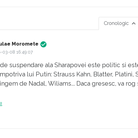
Cronologic
ulae Moromete
-03-08 16:49:07
e suspendare ala Sharapovei este politic si est
impotriva lui Putin: Strauss Kahn, Blatter, Platini
atingem de Nadal, Wiliams... Daca gresesc, va rog
lt