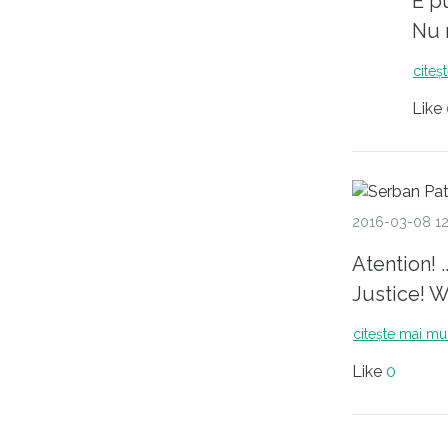
E p
Nu 
Like
2016-03-08 12
Atention! 
Justice! W
citește mai mu
Like
0