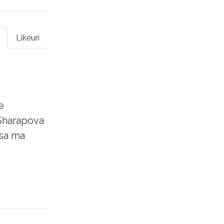
Likeuri
e
, Sharapova
 sa ma