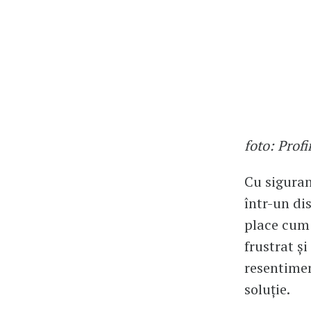
foto: Prof
Cu siguran
într-un di
place cum 
frustrat și
resentimen
soluție.