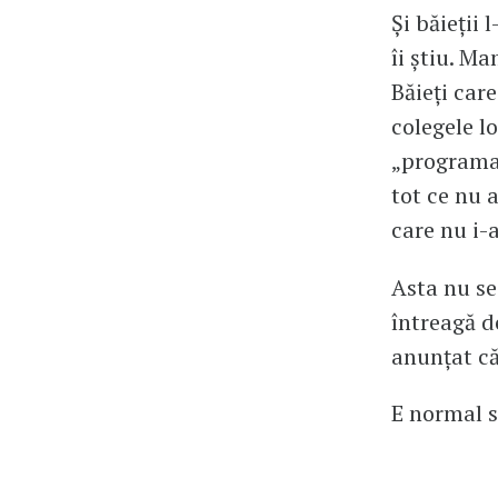
Și băieții 
îi știu. Ma
Băieți car
colegele lo
„programat
tot ce nu a
care nu i-
Asta nu se
întreagă 
anunțat că
E normal să