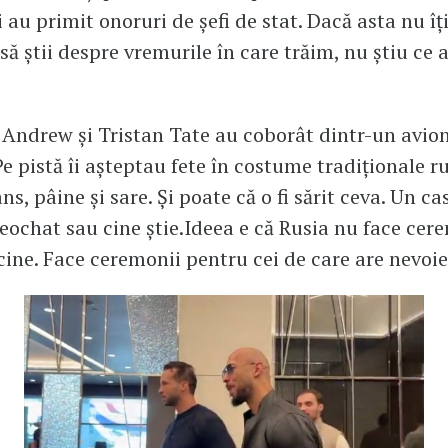
 au primit onoruri de șefi de stat. Dacă asta nu îț
să știi despre vremurile în care trăim, nu știu ce 
, Andrew și Tristan Tate au coborât dintr-un avion
e pistă îi așteptau fete în costume tradiționale ru
s, pâine și sare. Și poate că o fi sărit ceva. Un ca
eochat sau cine știe.Ideea e că Rusia nu face cer
cine. Face ceremonii pentru cei de care are nevoie