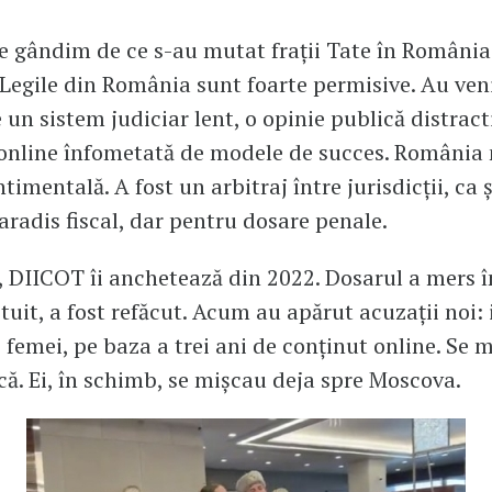
e gândim de ce s-au mutat frații Tate în Români
: Legile din România sunt foarte permisive. Au ven
 un sistem judiciar lent, o opinie publică distracti
online înfometată de modele de succes. România n
timentală. A fost un arbitraj între jurisdicții, ca 
aradis fiscal, dar pentru dosare penale.
, DIICOT îi anchetează din 2022. Dosarul a mers î
ituit, a fost refăcut. Acum au apărut acuzații noi: 
 femei, pe baza a trei ani de conținut online. Se m
că. Ei, în schimb, se mișcau deja spre Moscova.