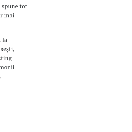
i spune tot
ar mai
 la
sești,
sting
emonii
.