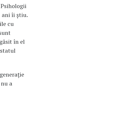
 Psihologii
ani îi știu.
ile cu
 sunt
ăsit în el
 statul
 generație
 nu a