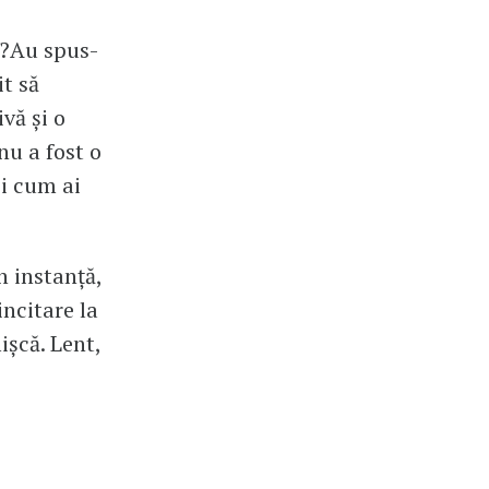
a?Au spus-
it să
vă și o
u a fost o
și cum ai
n instanță,
incitare la
ișcă. Lent,