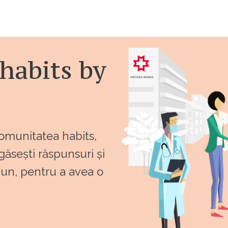
habits by
comunitatea habits,
 găsești răspunsuri și
bun, pentru a avea o