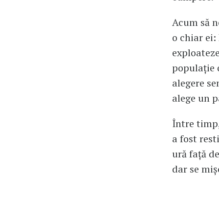
Acum să n
o chiar ei
exploateze
populație 
alegere sen
alege un p
Între timp
a fost rest
ură față de
dar se miș