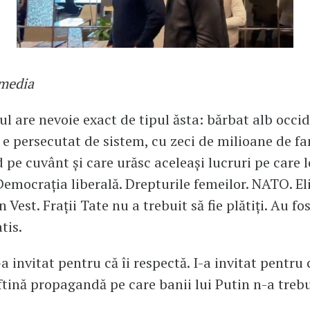
imedia
ul are nevoie exact de tipul ăsta: bărbat alb occid
 e persecutat de sistem, cu zeci de milioane de fan
d pe cuvânt și care urăsc aceleași lucruri pe care l
emocrația liberală. Drepturile femeilor. NATO. Eli
 Vest. Frații Tate nu a trebuit să fie plătiți. Au fo
tis.
a invitat pentru că îi respectă. I-a invitat pentru
ftină propagandă pe care banii lui Putin n-a trebu