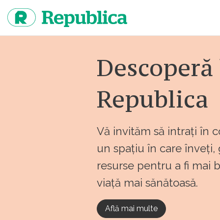
Sari
la
continut
Descoperă 
Republica
Vă invităm să intrați în 
un spațiu în care înveți,
resurse pentru a fi mai 
viață mai sănătoasă.
Află mai multe