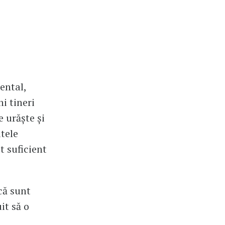
ental,
i tineri
e urăște și
tele
st suficient
 că sunt
it să o