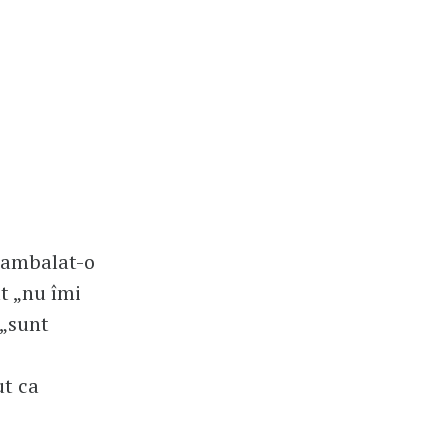
a ambalat-o
at „nu îmi
 „sunt
ut ca