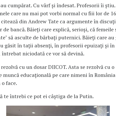
l-au cumpărat. Cu vârf și îndesat. Profesorii îi știu.
mele care nu mai pot vorbi normal cu fiii lor de 16 
e citează din Andrew Tate ca argumente în discuți
r de bancă. Băieți care explică, serioși, că femeile
e" să asculte de bărbați puternici. Băieți care au g
u găsit în tații absenți, în profesorii epuizați și în
a întrebat niciodată ce vor să devină.
 rezolvă cu un dosar DIICOT. Asta se rezolvă cu o
de muncă educațională pe care nimeni în România
 o face.
 te întrebi ce pot ei câștiga de la Putin.