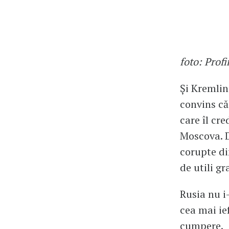
foto: Prof
Și Kremlin
convins că
care îl cre
Moscova. D
corupte din
de utili gra
Rusia nu i-
cea mai ie
cumpere.