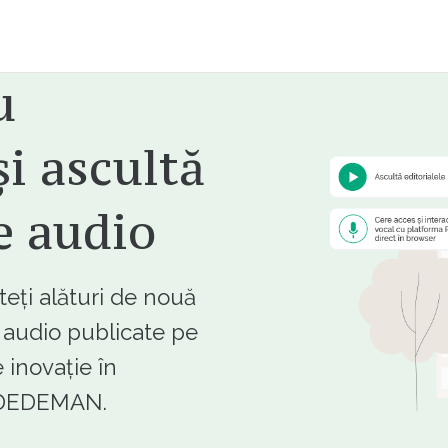
u
i ascultă
e audio
ți alături de nouă
e audio publicate pe
 inovație în
e DEDEMAN.