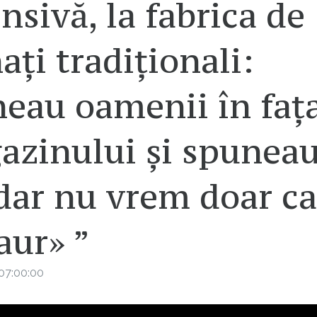
nsivă, la fabrica de
ați tradiționali:
neau oamenii în faț
azinului și spuneau
dar nu vrem doar c
aur» ”
07:00:00