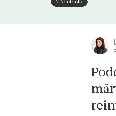
Află mai multe
E
Podc
măru
rein