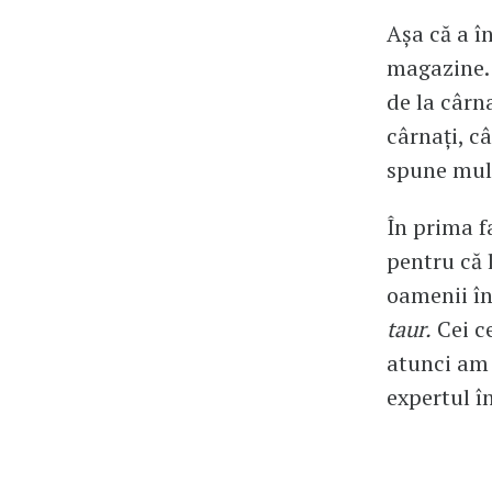
Așa că a î
magazine. 
de la cârn
cârnați, c
spune mult
În prima f
pentru că
oamenii în
taur.
Cei ce
atunci am 
expertul î