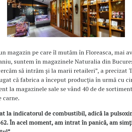
un magazin pe care îl mutăm în Floreasca, mai a
aniu, suntem în magazinele Naturalia din Bucureșt
ercăm să intrăm și la marii retaileri”, a precizat T
ugat că fabrica a început producția în urmă cu cin
zent la magazinele sale se vând 40 de de sortimen
 carne.
t la indicatorul de combustibil, adică la pulsoxi
 62. În acel moment, am intrat în panică, am simți
tul”