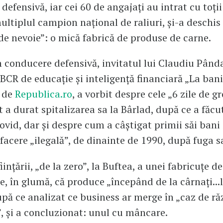
defensivă, iar cei 60 de angajați au intrat cu toții
multiplul campion naţional de raliuri, și-a deschis
de nevoie”: o mică fabrică de produse de carne.
n conducere defensivă, invitatul lui Claudiu Pând
BCR de educație și inteligență financiară „La ban
t de
Republica.ro
, a vorbit despre cele „6 zile de g
ât a durat spitalizarea sa la Bârlad, după ce a făc
ovid, dar și despre cum a câștigat primii săi bani 
facere „ilegală”, de dinainte de 1990, după fuga sa
iințării, „de la zero”, la Buftea, a unei fabricuțe d
, în glumă, că produce „începând de la cârnați...l
upă ce analizat ce business ar merge în „caz de ră
 și a concluzionat: unul cu mâncare.