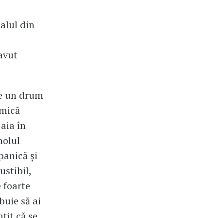
talul din
avut
pe un drum
 mică
 aia în
holul
panică și
ustibil,
e foarte
buie să ai
țit că se