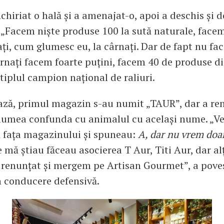
nchiriat o hală și a amenajat-o, apoi a deschis și 
„Facem niște produse 100 la sută naturale, face
ați, cum glumesc eu, la cârnați. Dar de fapt nu f
ârnați facem foarte puțini, facem 40 de produse di
iplul campion naţional de raliuri.
ază, primul magazin s-au numit „TAUR”, dar a re
 lumea confunda cu animalul cu același nume. „V
 fața magazinului și spuneau:
A, dar nu vrem doa
 mă știau făceau asocierea T Aur, Titi Aur, dar alț
renunțat și mergem pe Artisan Gourmet”, a poves
n conducere defensivă.