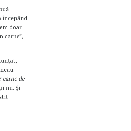
două
m începând
acem doar
n carne”,
nunțat,
eneau
r carne de
ii nu. Și
tit