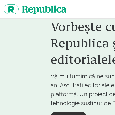
Sari
la
continut
Vorbește c
Republica ș
editorialel
Vă mulțumim că ne sunte
ani Ascultați editorialel
platformă. Un proiect de
tehnologie susținut d