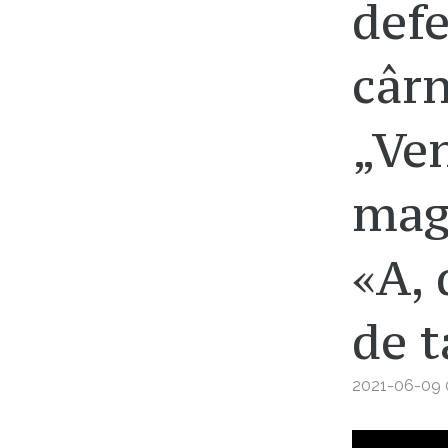
defe
cârn
„Ve
mag
«A, 
de t
2021-06-09 