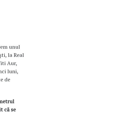
vem unul
i, la Real
iti Aur,
ci luni,
te de
metrul
t că se