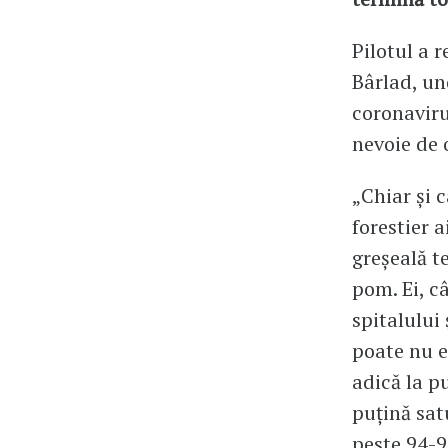
Pilotul a r
Bârlad, un
coronaviru
nevoie de 
„Chiar și 
forestier a
greșeală t
pom. Ei, c
spitalului
poate nu e
adică la p
puțină sat
peste 94-9