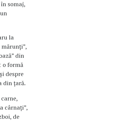
 în somaj,
 un
aru la
i mărunți”,
roază” din
ut o formă
și despre
 din țară.
e carne,
a cârnați”,
zboi, de