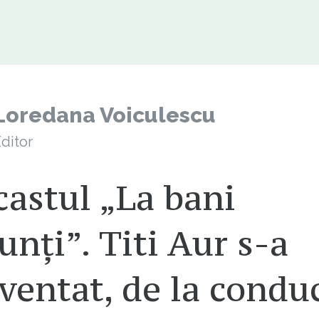
Loredana Voiculescu
ditor
astul „La bani
nți”. Titi Aur s-a
ventat, de la condu