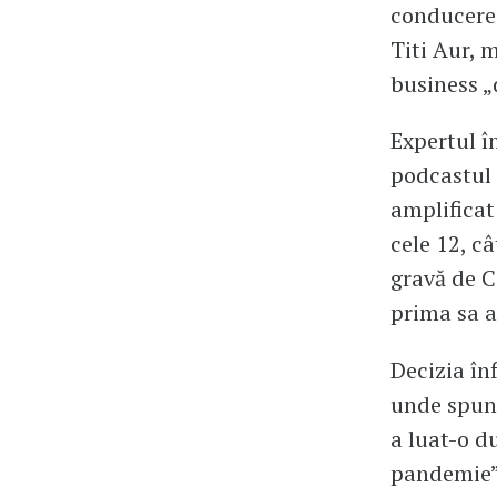
conducere 
Titi Aur, 
business „
Expertul î
podcastul 
amplifica
cele 12, c
gravă de C
prima sa a
Decizia înf
unde spune
a luat-o d
pandemie”,