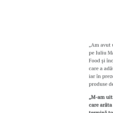
„Am avut 
pe Iuliu M
Food și înc
care a adă
iar în pre
produse de
„M-am uita
care arăta
termină to