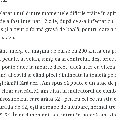
elatat unul dintre momentele dificile trăite în spi
de a fost internat 12 zile, după ce s-a infectat cu
s și a avut o formă gravă de boală, pentru care a 
oxigen.
când mergi cu mașina de curse cu 200 km la oră 
i pedale, ai volan, simți că ai controlul, deși orice
e poate duce la moarte direct, dacă intri cu viteza
ând ai covid și când pleci dimineața la toaletă pe 
 și rămâi fără aer... Am spus că poate e un atac de 
 chiar așa rău. M-am uitat la indicatorul de comb
ulsoximetrul care arăta 62 - pentru cei ce nu știu 
urația de 62, ești aproape de intubare, normal tre
5-96. În acel moment, am intrat în panică, am sim