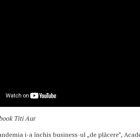
book Titi Aur
ndemia i-a închis business-ul „de plăcere”, Aca