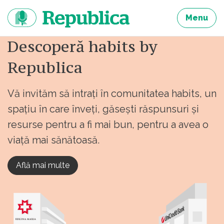
Sari
la
Menu
continut
Descoperă habits by
Republica
Vă invităm să intrați în comunitatea habits, un
spațiu în care înveți, găsești răspunsuri și
resurse pentru a fi mai bun, pentru a avea o
viață mai sănătoasă.
Află mai multe