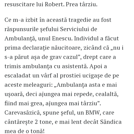
resuscitare lui Robert. Prea târziu.
Ce m-a izbit în această tragedie au fost
răspunsurile șefului Serviciului de
Ambulanță, unul Enescu. Individul a făcut
prima declarație năucitoare, zicând că „nu i
s-a părut așa de grav cazul”, drept care a
trimis ambulanța cu asistentă. Apoi a
escaladat un vârf al prostiei ucigașe de pe
aceste meleaguri: „Ambulanța asta e mai
ușoară, deci ajungea mai repede, cealaltă,
fiind mai grea, ajungea mai târziu”.
Carevasăzică, spune șeful, un BMW, care
cântărește 2 tone, e mai lent decât Săndica
mea de o tonă!