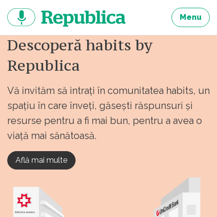
Sari
la
Menu
continut
Descoperă habits by
Republica
Vă invităm să intrați în comunitatea habits, un
spațiu în care înveți, găsești răspunsuri și
resurse pentru a fi mai bun, pentru a avea o
viață mai sănătoasă.
Află mai multe