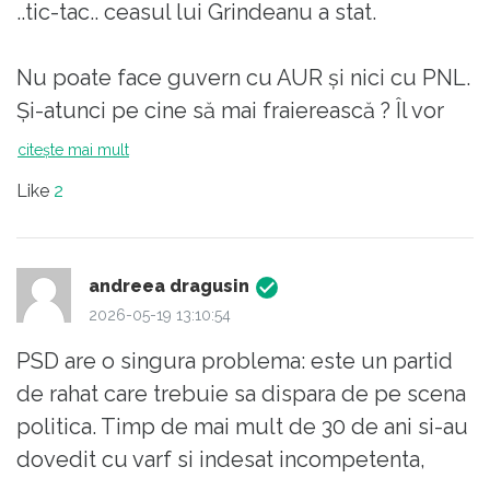
..tic-tac.. ceasul lui Grindeanu a stat.
Nu poate face guvern cu AUR și nici cu PNL.
Și-atunci pe cine să mai fraierească ? Îl vor
aburi (sau șantaja..) pe Nicușor ?
citește mai mult
Iar primarii așteaptă deblocarea Saligny, că
Like
2
de la PNRR fac indigestie..
Nici anticipatele nu sunt o opțiune pentru
PSD, în condițiile-n care au picat deja pe 3 în
andreea dragusin
sondaje.
2026-05-19 13:10:54
PSD are o singura problema: este un partid
Tic-tac.. cine vrea un ceas de ocazie..?
de rahat care trebuie sa dispara de pe scena
politica. Timp de mai mult de 30 de ani si-au
dovedit cu varf si indesat incompetenta,