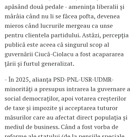
apăsând două pedale - amenința liberalii și
mârâia când nu li se făcea pofta, devenea
mieros când lucrurile mergeau ca unse
pentru clientela partidului. Astăzi, percepția
publică este aceea că singurul scop al
guvernării Ciucă-Ciolacu a fost acapararea
țării și furtul generalizat.
- În 2025, alianța PSD-PNL-USR-UDMR-
minorități a presupus intrarea la guvernare a
social democraților, apoi votarea creșterilor
de taxe și impozite și acceptarea tuturor
măsurilor care au afectat direct populația și
mediul de business. Când a fost vorba de
reforme ale statului (de la pensiile speciale