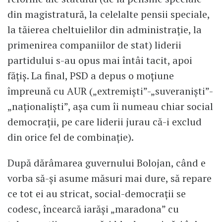
din magistratură, la celelalte pensii speciale,
la tăierea cheltuielilor din administrație, la
primenirea companiilor de stat) liderii
partidului s-au opus mai întâi tacit, apoi
fățiș. La final, PSD a depus o moțiune
împreună cu AUR („extremiști”-„suveraniști”-
„naționaliști”, așa cum îi numeau chiar social
democrații, pe care liderii jurau că-i exclud
din orice fel de combinație).
După dărâmarea guvernului Bolojan, când e
vorba să-și asume măsuri mai dure, să repare
ce tot ei au stricat, social-democrații se
codesc, încearcă iarăși „maradona” cu