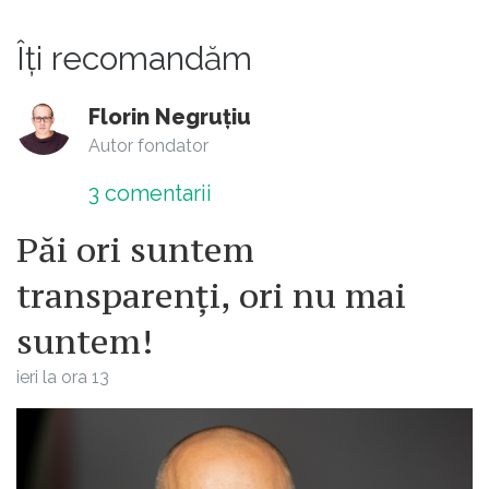
Îți recomandăm
Florin Negruțiu
Autor fondator
3
comentarii
Păi ori suntem
transparenți, ori nu mai
suntem!
ieri la ora 13