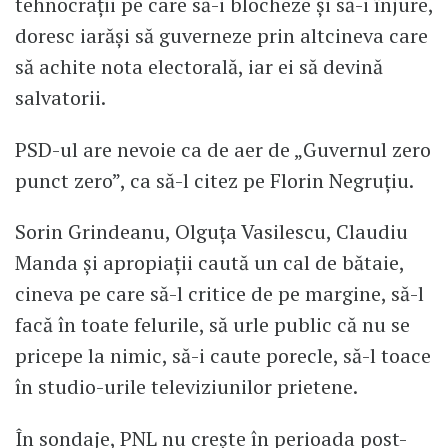
tehnocrații pe care să-i blocheze și să-i înjure,
doresc iarăși să guverneze prin altcineva care
să achite nota electorală, iar ei să devină
salvatorii.
PSD-ul are nevoie ca de aer de „Guvernul zero
punct zero”, ca să-l citez pe Florin Negruțiu.
Sorin Grindeanu, Olguța Vasilescu, Claudiu
Manda și apropiații caută un cal de bătaie,
cineva pe care să-l critice de pe margine, să-l
facă în toate felurile, să urle public că nu se
pricepe la nimic, să-i caute porecle, să-l toace
în studio-urile televiziunilor prietene.
În sondaje, PNL nu crește în perioada post-