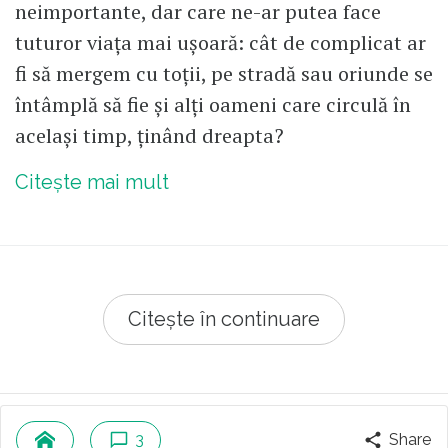
neimportante, dar care ne-ar putea face
tuturor viața mai ușoară: cât de complicat ar
fi să mergem cu toții, pe stradă sau oriunde se
întâmplă să fie și alți oameni care circulă în
același timp, ținând dreapta?
Citește mai mult
Citește în continuare
© 2026 Republica.ro
Despre cookies
3
Share
Politica de confidentialitate
Cine suntem