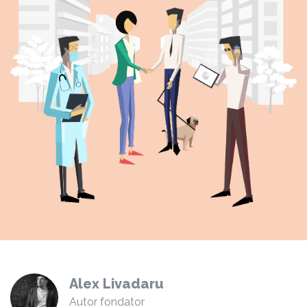
Alex Livadaru
Autor fondator