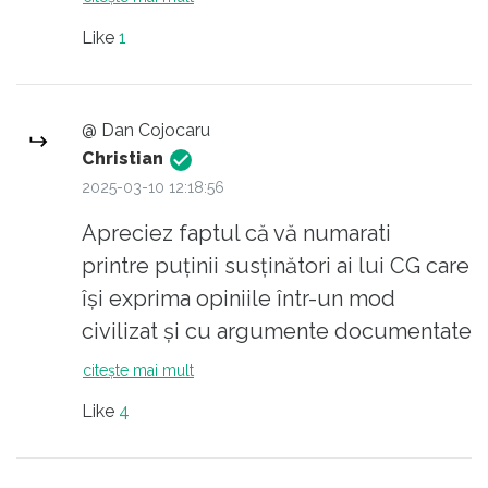
important ca ceilalți, chiar dacă te
Like
1
simți cumva mai ”special”, mai
defavorizat. Hai, că e OK, suntem
alături de tine :-) :-)
@ Dan Cojocaru
Christian
2025-03-10 12:18:56
Apreciez faptul că vă numarati
printre puținii susținători ai lui CG care
își exprima opiniile într-un mod
civilizat și cu argumente documentate
zic eu. Aș dori totuși să vă transmit că
citește mai mult
o democrație așa șchioapă cum e la
Like
4
noi este preferabilă unui regim
suveranist, cu accente de dictatura și