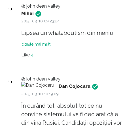
@ john dean valley
Mihai
2025-03-10 09:23:24
Lipsea un whataboutism din meniu.
citește mai mult
Like
4
@ john dean valley
Dan Cojocaru
2025-03-10 10:19:09
În curând tot, absolut tot ce nu
convine sistemului va fi declarat că e
din vina Rusiei. Candidații opoziției vor