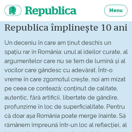
Sari
la
Menu
continut
Republica împlinește 10 ani
Un deceniu în care am ținut deschis un
spațiu rar în România: unul al ideilor curate, al
argumentelor care nu se tem de lumină și al
vocilor care gândesc cu adevărat. Într-o
vreme în care zgomotul crește, noi am mizat
pe ceea ce contează: conținut de calitate,
autentic, fără artificii, libertate de gândire,
profunzime în loc de superficialitate. Pentru
că doar așa România poate merge înainte. Să
rămânem împreună într-un loc al reflecției, al