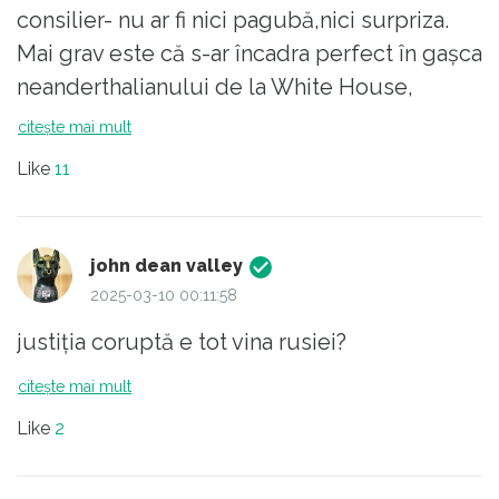
"Armata e cu noi".. etc
consilier- nu ar fi nici pagubă,nici surpriza.
Mai grav este că s-ar încadra perfect în gașca
Evident că nu le convine că au fost
neanderthalianului de la White House,
citiți și că le cad, rând-pe-rând, Așii
alături de Vance și clovnul Musk.
citește mai mult
din mânecă. Se fac că nu-nțeleg, își
Like
11
fac cruce.. E o ipocrizie ieftină.
Trist e că intelectuali altfel talentați
(nu cei cu căminul în Regie..) au aderat
john dean valley
la acest curent nociv pentru România
2025-03-10 00:11:58
și pentru Europa.
justiția coruptă e tot vina rusiei?
citește mai mult
Like
2