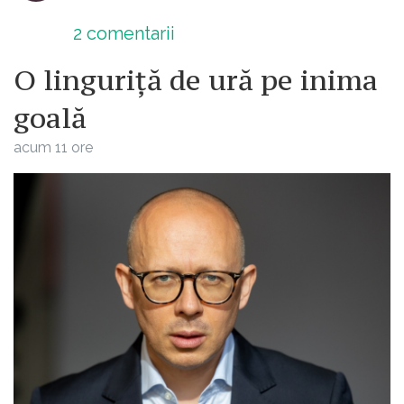
Dacă tu ai alte informații, sunt curios
avem democrație :-( :-(
sa le aflu.
2
comentarii
O linguriță de ură pe inima
goală
acum 11 ore