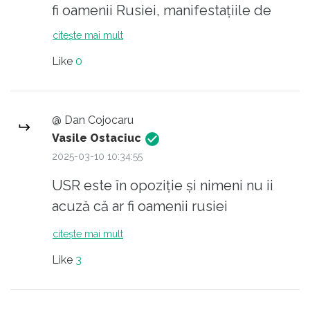
fi oamenii Rusiei, manifestațiile de
protest LEGITIME având în vedere
citește mai mult
suprimarea democrației vor fi cică
Like
0
organizate tot de Rusia. Tu, eu dacă
ne exprimăm dezaprobarea față de
situația de fapt suntem - ați ghicit -
@ Dan Cojocaru
oamenii Rusiei etc etc etc. Mizeria
Vasile Ostaciuc
sistemului a ajuns deja insuportabilă.
2025-03-10 10:34:55
Și din păcate e abia începutul....
USR este în opoziție și nimeni nu ii
acuză că ar fi oamenii rusiei
citește mai mult
Like
3