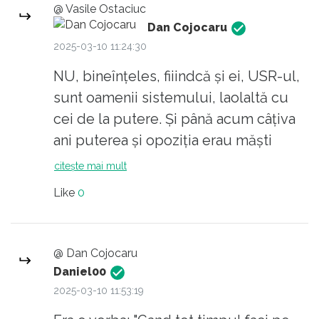
@ Vasile Ostaciuc
Dan Cojocaru
2025-03-10 11:24:30
NU, bineînțeles, fiiindcă și ei, USR-ul,
sunt oamenii sistemului, laolaltă cu
cei de la putere. Și până acum câțiva
ani puterea și opoziția erau măști
diferite ale aceluiași sistem, iar jocul
citește mai mult
democratic era mai mult de fațadă, pe
Like
0
principiul ”vin ai noștri pleacă ai noștri”.
Doar suveraniștii sunt o opoziție
REALĂ la sistem. USR și alianța PSD-
@ Dan Cojocaru
PNL-UDMR-Minorități doar se răsfață
Daniel00
într-un fel de teatru de copii
2025-03-10 11:53:19
democratic, dar de fațadă. Iar cei din