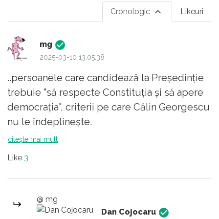
Cronologic
Likeuri
mg
2025-03-10 13:05:38
..persoanele care candidează la Preşedinţie
trebuie "să respecte Constituţia şi să apere
democraţia", criterii pe care Călin Georgescu
nu le îndeplinește.
Asta a fost motivația BEC.
citește mai mult
Like
3
Iar obligația de a respecta Constituția și
legile țării, se regăsește în jurământul pe
care-l depune Președintele ales.
@ mg
https://www.constitutiaromaniei.ro/art-82-
Dan Cojocaru