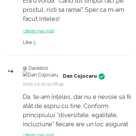
Era o vorba: "Cand tot timpul faci pe
tabăra asta lărgită (cu USR cu tot) s-au
prostul, risti sa ramai". Sper ca m-am
autodenumit PRO EUROPENI.
facut inteles!
Denumirea e tendențioasă, evident,
citește mai mult
fiindcă nici suveraniștii nu sunt deloc
anti europeni, dar această denumire
Like
5
ne ajută să vedem clar care e tabăra
sistemului și care e adevărata
@ Daniel00
opoziție. Sper că m-am făcut înțeles...
Dan Cojocaru
2025-03-10 12:08:49
Da, te-am înțeles, dar nu e nevoie să fii
atât de aspru cu tine. Conform
principiului ”diversitate, egalitate,
incluziune” fiecare are un loc asigurat
în societate, chiar și tu. Ești la fel de
citește mai mult