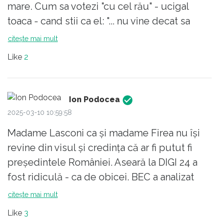
votului, iar georgeștii au trecut de la
mare. Cum sa votezi "cu cel rău" - ucigal
extaz la furie(urmează și agonia..)
toaca - cand stii ca el: "... nu vine decat sa
Așa că au reluat febril scenariul inițial.
fure, sa injunghie si sa prapadeasca."
citește mai mult
Numai că, GHINION..
(Ioan.10:10)
Like
2
Țineți minte că Potra a fost săltat din
trafic duminică/8 decembrie (după ce
pe 6 dec. fusese anulat votul) Venea
Ion Podocea
spre București înarmat până-n dinți.
2025-03-10 10:59:58
Nu cred că dorea să planteze
Madame Lasconi ca și madame Firea nu își
panseluțe-n față la CCR..
revine din visul și credința că ar fi putut fi
Avocații l-au scos și a tulit-o din țară.
președintele României. Aseară la DIGI 24 a
Iar mesajele transmie se cunosc..
fost ridiculă - ca de obicei. BEC a analizat
candidatură acestui penibil personaj pe fond
Permanent CG cheamă lumea în
citește mai mult
și pe formă. Cred că ar fi foarte bine să-l ia
stradă. Și el și realizatoarea care-l
Like
3