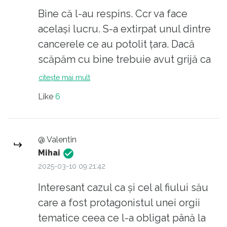
UE și a multor țări din UE a rămas
Bine că l-au respins. Ccr va face
progresisto-soroșistă. Practic ei sunt
același lucru. S-a extirpat unul dintre
în urma istoriei, iar avangarda o
cancerele ce au potolit țara. Dacă
constituie în prezent SUA. UE a rămas
scăpăm cu bine trebuie avut grijă ca
încă în paradigma regimului Biden, cel
acest monstru să nu mai aibă șanse,
citește mai mult
pierzător. Iar în România alianța auto-
pentruca trădătorul nu va renunța. Și
Like
6
numită pro-europeană e de fapt pro
prin asta avertizez conducerea
REGIMUL progresisto-soroșist
statului.
european. Și suveraniștii sunt pro-
@ Valentin
europeni, dar își doresc SCHIMBAREA
Mihai
regimului progresisto-soroșist
2025-03-10 09:21:42
european. Ca să fac o paralelă: pe
Interesant cazul ca și cel al fiului său
vremea lui Dragnea, dacă erai
care a fost protagonistul unei orgii
împotriva conducerii lui Dragnea nu
tematice ceea ce l-a obligat până la
însemna că erai anti-român, ci doar anti