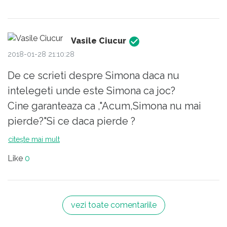
temperatura ridicata si accidentarile, Simona
ar fi castigat cu siguranta. Wosniaky nu facea
fata mingilor trimise de Simona in fundul
Vasile Ciucur
terenului cu mult top spin. Insa Simona nu
2018-01-28 21:10:28
putea sa faca asta prea des , din cauza starii
De ce scrieti despre Simona daca nu
ei fizice. Este foarte greu sa sustii un astfel
intelegeti unde este Simona ca joc?
de schimb in conditiile alea.
Cine garanteaza ca ,"Acum,Simona nu mai
pierde?"Si ce daca pierde ?
Jocul Simonei trebuie sa fie altul (ultimile
citește mai mult
trei partide de la AO arata un joc in devenire)
Like
0
iar victoriile vin ca o consecinta a jocului care
trebuie sa tinda catre jocul complet.
vezi toate comentariile