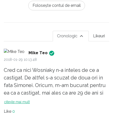
Folosește contul de email
Cronologic
Likeuri
Mike Teo
2018-01-29 10:13:48
Cred ca nici Wosniaky n-a inteles de ce a
castigat. De altfel s-a scuzat de doua ori in
fata Simonei. Oricum, m-am bucurat pentru
ea ca a castigat, mai ales ca are 29 de ani si
acesta ar putea fi si ultimul turneu de MS pe
citește mai mult
care-l castiga Wosniaky. Daca n-ar fi fost
Like
0