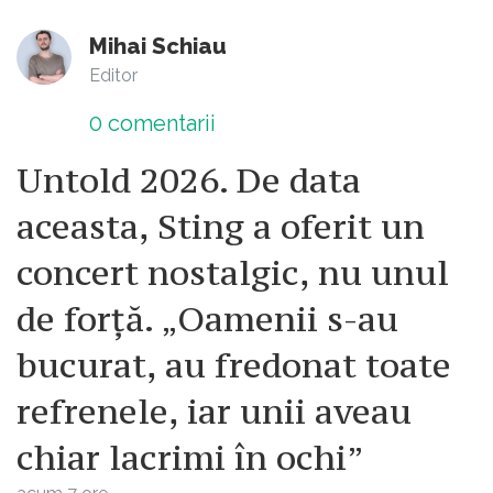
Mihai Schiau
Editor
0
comentarii
Untold 2026. De data
aceasta, Sting a oferit un
concert nostalgic, nu unul
de forță. „Oamenii s-au
bucurat, au fredonat toate
refrenele, iar unii aveau
chiar lacrimi în ochi”