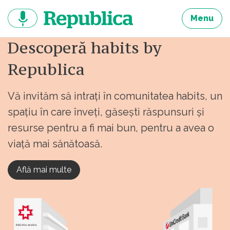
Sari
la
Menu
continut
Descoperă habits by
Republica
Vă invităm să intrați în comunitatea habits, un
spațiu în care înveți, găsești răspunsuri și
resurse pentru a fi mai bun, pentru a avea o
viață mai sănătoasă.
Află mai multe