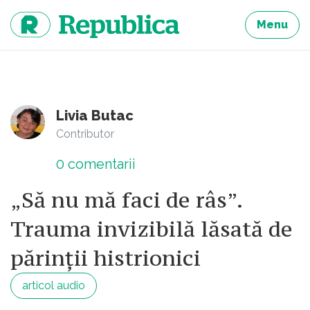
Sari
la
Menu
continut
Livia Butac
Contributor
0
comentarii
„Să nu mă faci de râs”.
Trauma invizibilă lăsată de
părinții histrionici
articol audio