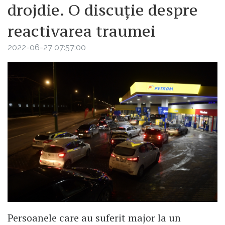
drojdie. O discuție despre
reactivarea traumei
2022-06-27 07:57:00
Persoanele care au suferit major la un