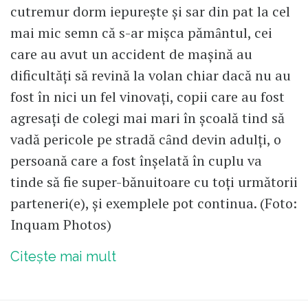
cutremur dorm iepureşte şi sar din pat la cel
mai mic semn că s-ar mişca pămȃntul, cei
care au avut un accident de maşină au
dificultăţi să revină la volan chiar dacă nu au
fost în nici un fel vinovaţi, copii care au fost
agresaţi de colegi mai mari în şcoală tind să
vadă pericole pe stradă cȃnd devin adulţi, o
persoană care a fost înşelată în cuplu va
tinde să fie super-bănuitoare cu toţi următorii
parteneri(e), şi exemplele pot continua. (Foto:
Inquam Photos)
Citește mai mult