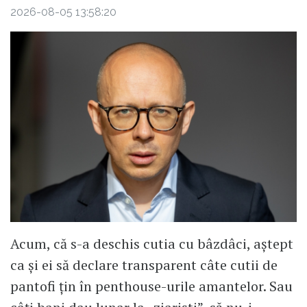
2026-08-05 13:58:20
Acum, că s-a deschis cutia cu bâzdâci, aștept
ca și ei să declare transparent câte cutii de
pantofi țin în penthouse-urile amantelor. Sau