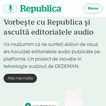
Sari
la
Menu
continut
Vorbește cu Republica și
ascultă editorialele audio
Vă mulțumim că ne sunteți alături de nouă
ani Ascultați editorialele audio publicate pe
platformă. Un proiect de inovație în
tehnologie susținut de DEDEMAN.
Află mai multe