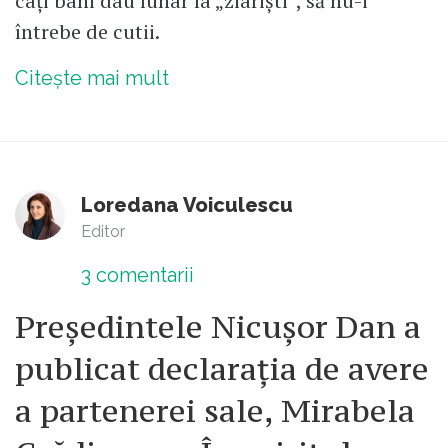
câți bani dau lunar la „ziariști”, să nu-i
întrebe de cutii.
Citește mai mult
Loredana Voiculescu
Editor
3
comentarii
Președintele Nicușor Dan a
publicat declarația de avere
a partenerei sale, Mirabela