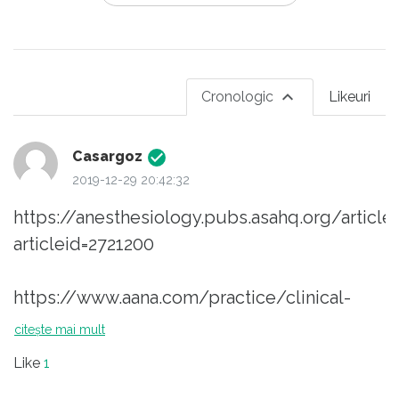
Cronologic
Likeuri
Casargoz
2019-12-29 20:42:32
https://anesthesiology.pubs.asahq.org/article
articleid=2721200
https://www.aana.com/practice/clinical-
practice-resources/surgical-firesb
citește mai mult
https://psnet.ahrq.gov/web-mm/fire-hole-
Like
1
or-fire