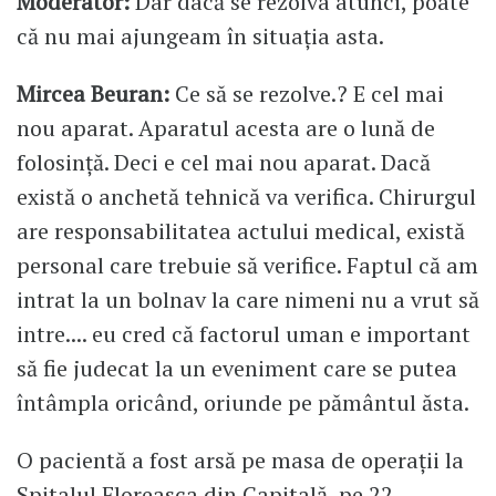
Moderator:
Dar dacă se rezolva atunci, poate
că nu mai ajungeam în situația asta.
Mircea Beuran:
Ce să se rezolve.? E cel mai
nou aparat. Aparatul acesta are o lună de
folosință. Deci e cel mai nou aparat. Dacă
există o anchetă tehnică va verifica. Chirurgul
are responsabilitatea actului medical, există
personal care trebuie să verifice. Faptul că am
intrat la un bolnav la care nimeni nu a vrut să
intre.... eu cred că factorul uman e important
să fie judecat la un eveniment care se putea
întâmpla oricând, oriunde pe pământul ăsta.
O pacientă a fost arsă pe masa de operații la
Spitalul Floreasca din Capitală, pe 22