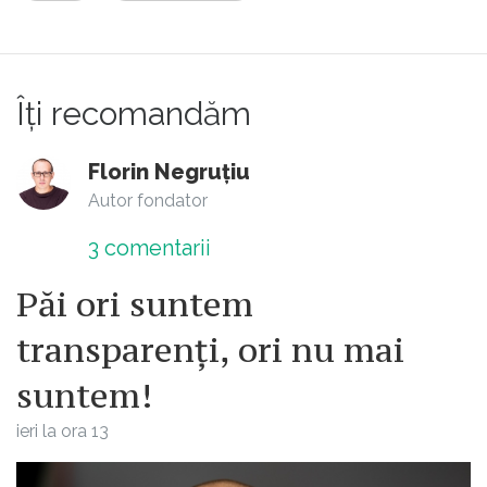
foarte rar. Iar când se întâmplă, cei vinovați
plătesc.
Îți recomandăm
Florin Negruțiu
Autor fondator
3
comentarii
Păi ori suntem
transparenți, ori nu mai
suntem!
ieri la ora 13