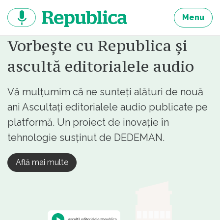
Sari
la
Menu
continut
Vorbește cu Republica și
ascultă editorialele audio
Vă mulțumim că ne sunteți alături de nouă
ani Ascultați editorialele audio publicate pe
platformă. Un proiect de inovație în
tehnologie susținut de DEDEMAN.
Află mai multe