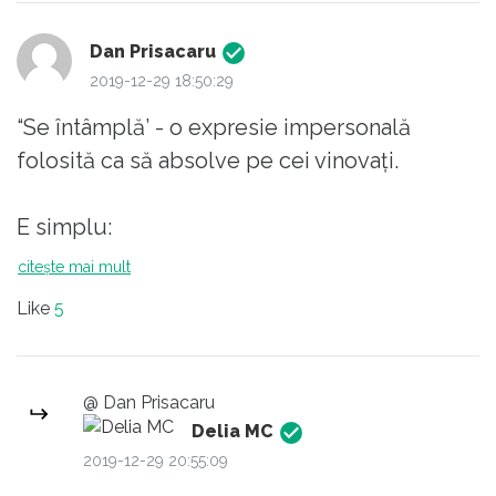
Dan Prisacaru
2019-12-29 18:50:29
“Se întâmplă’ - o expresie impersonală
folosită ca să absolve pe cei vinovați.
E simplu:
citește mai mult
1. Spitalul nu are protocoale de operație
Like
5
precise. În cazul acest de vină sunt cei
responsabili, șefii.
@ Dan Prisacaru
2. Spitalul are protocoale adecvate dar
Delia MC
cineva a decis să le ignore. Acel cineva e
2019-12-29 20:55:09
vinovat.