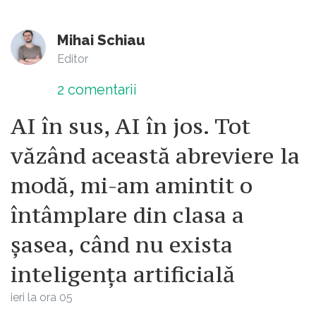
Mihai Schiau
Editor
2
comentarii
AI în sus, AI în jos. Tot
văzând această abreviere la
modă, mi-am amintit o
întâmplare din clasa a
șasea, când nu exista
inteligența artificială
ieri la ora 05