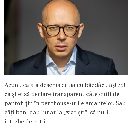
Acum, că s-a deschis cutia cu bâzdâci, aștept
ca și ei să declare transparent câte cutii de
pantofi țin în penthouse-urile amantelor. Sau
câți bani dau lunar la „ziariști”, să nu-i
întrebe de cutii.