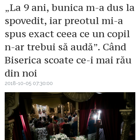
„La 9 ani, bunica m-a dus la
spovedit, iar preotul mi-a
spus exact ceea ce un copil
n-ar trebui să audă”. Când
Biserica scoate ce-i mai rău
din noi
2018-10-05 07:30:00