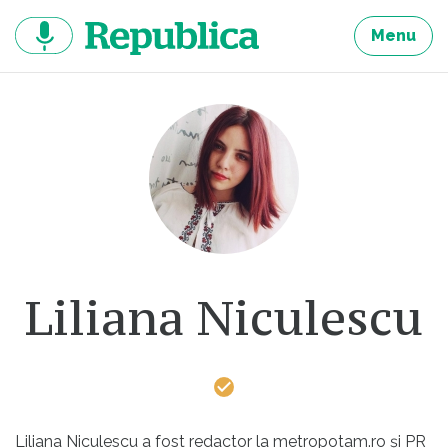
Sari
la
Menu
continut
Liliana Niculescu
Liliana Niculescu a fost redactor la metropotam.ro și PR