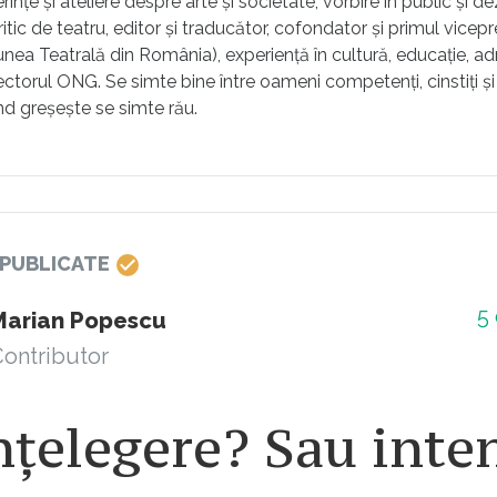
ințe și ateliere despre arte și societate, vorbire în public și d
ritic de teatru, editor și traducător, cofondator și primul vicep
ea Teatrală din România), experiență în cultură, educație, ad
sectorul ONG. Se simte bine între oameni competenți, cinstiți și
nd greșește se simte rău.
 PUBLICATE
5
Marian Popescu
ontributor
țelegere? Sau inte