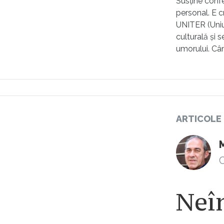
Susține confer
personal. E c
UNITER (Uniun
culturală și 
umorului. Câ
ARTICOLE
C
Neîn