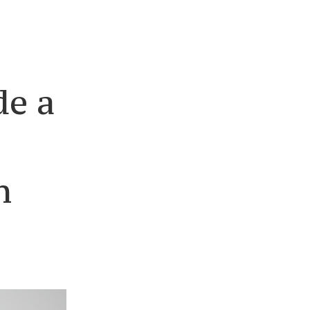
de a
n