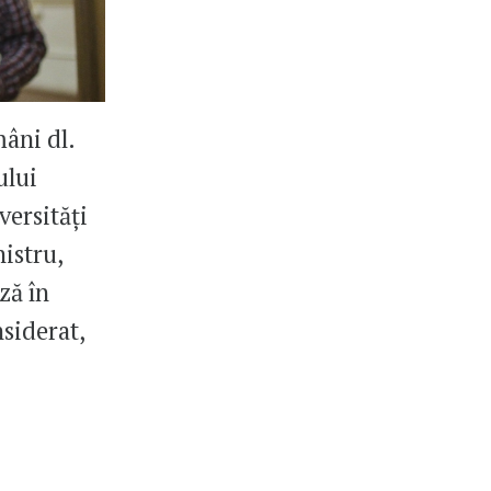
mâni dl.
ului
versități
istru,
ză în
siderat,