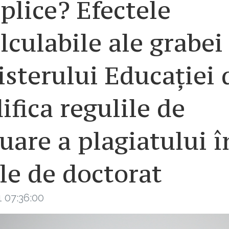
lice? Efectele
lculabile ale grabei
sterului Educației 
fica regulile de
uare a plagiatului î
le de doctorat
 07:36:00