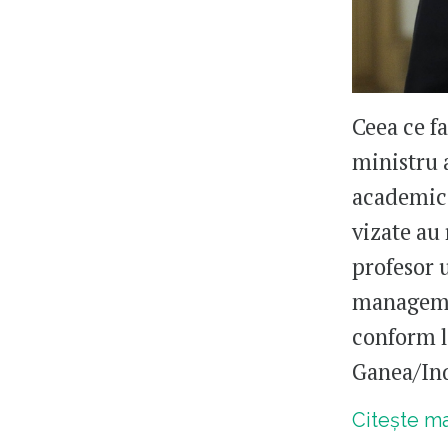
Ceea ce fa
ministru 
academic 
vizate au
profesor u
managemen
conform le
Ganea/In
Citește m