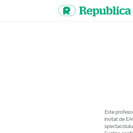
Sari
la
continut
Este profesor
invitat de EA
spectacolului