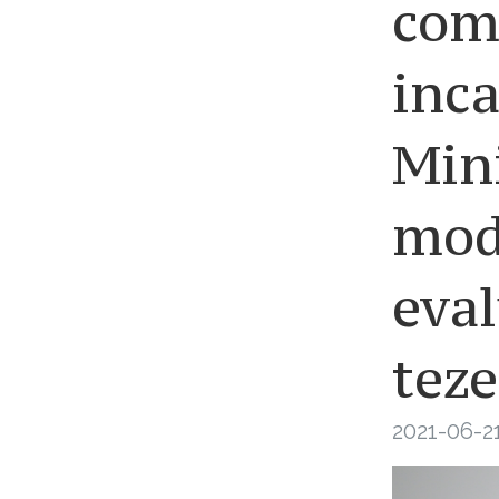
comp
inca
Mini
modi
eval
teze
2021-06-21