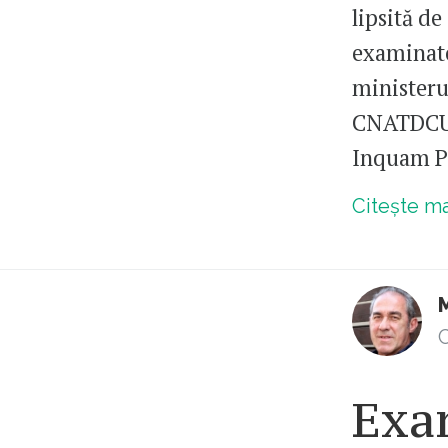
lipsită de
examinate 
ministeru
CNATDCU c
Inquam Ph
Citește m
C
Exa