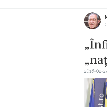
C
„Înf
„na
2018-02-2