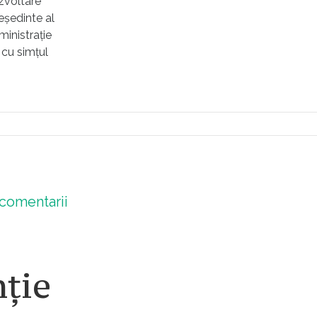
ezvoltare
reședinte al
ministrație
 cu simțul
comentarii
nție