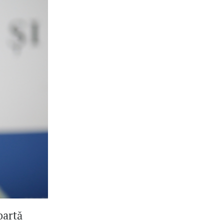
oartă