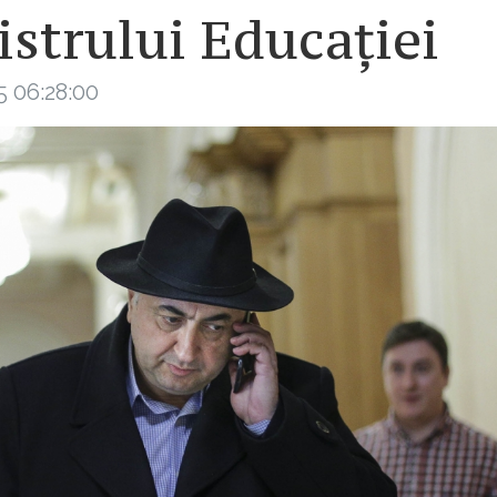
strului Educației
5 06:28:00