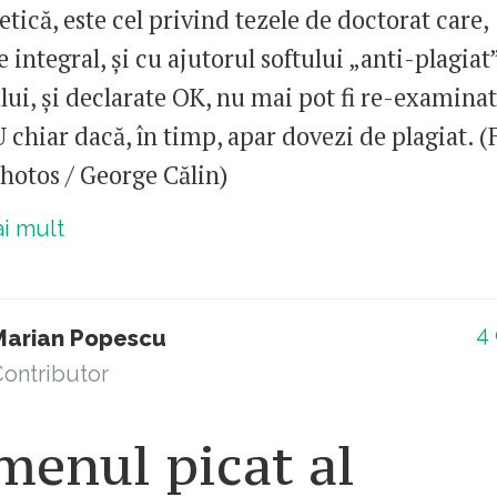
 etică, este cel privind tezele de doctorat care,
integral, și cu ajutorul softului „anti-plagiat”
lui, și declarate OK, nu mai pot fi re-examinat
hiar dacă, în timp, apar dovezi de plagiat. (
otos / George Călin)
ai mult
4
Marian Popescu
ontributor
menul picat al