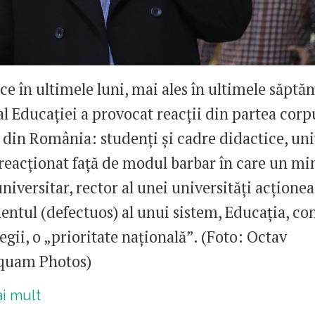
ce în ultimele luni, mai ales în ultimele săptă
al Educației a provocat reacții din partea corp
din România: studenți și cadre didactice, uni
 reacționat față de modul barbar în care un min
niversitar, rector al unei universități acționea
tul (defectuos) al unui sistem, Educația, con
gii, o „prioritate națională”. (Foto: Octav
quam Photos)
ai mult