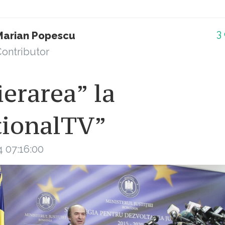
3
Marian Popescu
ontributor
ierarea” la
ționalTV”
4 07:16:00