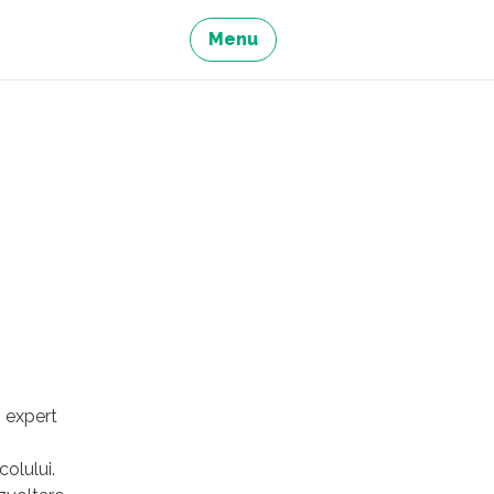
Menu
, expert
olului.