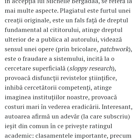
în accepția lui Michelle Bergadaà, se referă la
mai multe aspecte. Plagiatul este furtul unei
creații originale, este un fals față de dreptul
fundamental al cititorului, atinge dreptul
ulterior de a publica al autorului, videază
sensul unei opere (prin bricolare,
patchwork
),
este o fraudare a sistemului, incită la o
cercetare superficială (
sloppy research
),
provoacă disfuncții revistelor științifice,
inhibă cercetătorii competenți, atinge
imaginea instituțiilor noastre, provoacă
costuri mari în vederea eradicării. Interesant,
autoarea afirmă un adevăr (la care subscriu)
ieșit din comun în ce privește ratingul
academic: clasamentele importante, precum