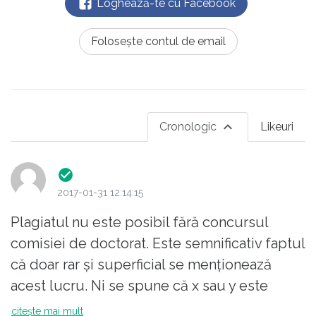
Loghează-te cu Facebook
Folosește contul de email
Cronologic
Likeuri
2017-01-31 12:14:15
Plagiatul nu este posibil fără concursul
comisiei de doctorat. Este semnificativ faptul
că doar rar și superficial se menționează
acest lucru. Ni se spune că x sau y este
plagiator, de regulă fără dovezi, dar mai
citește mai mult