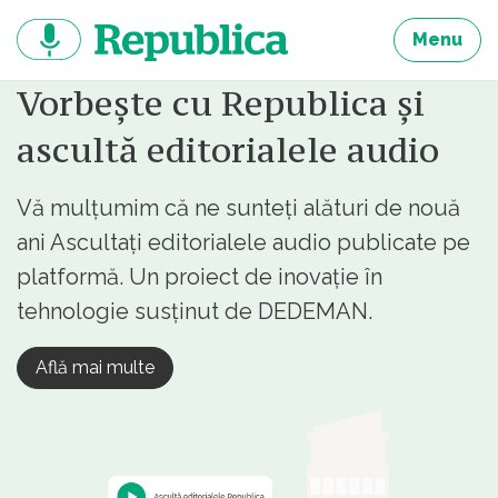
Sari
la
Menu
continut
Vorbește cu Republica și
ascultă editorialele audio
Vă mulțumim că ne sunteți alături de nouă
ani Ascultați editorialele audio publicate pe
platformă. Un proiect de inovație în
tehnologie susținut de DEDEMAN.
Află mai multe