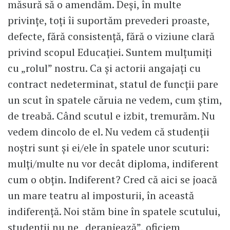
măsură să o amendăm. Deși, în multe
privințe, toți îi suportăm prevederi proaste,
defecte, fără consistență, fără o viziune clară
privind scopul Educației. Suntem mulțumiți
cu „rolul” nostru. Ca și actorii angajați cu
contract nedeterminat, statul de funcții pare
un scut în spatele căruia ne vedem, cum știm,
de treabă. Când scutul e izbit, tremurăm. Nu
vedem dincolo de el. Nu vedem că studenții
noștri sunt și ei/ele în spatele unor scuturi:
mulți/multe nu vor decât diploma, indiferent
cum o obțin. Indiferent? Cred că aici se joacă
un mare teatru al imposturii, în această
indiferență. Noi stăm bine în spatele scutului,
studenții nu ne „deranjează”, oficiem