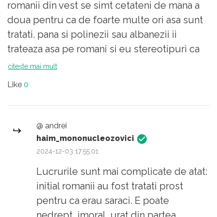
romanii din vest se simt cetateni de mana a
doua pentru ca de foarte multe ori asa sunt
tratati. pana si polinezii sau albanezii ii
trateaza asa pe romani si eu stereotipuri ca
romanii sunt tigani, hoti, femeile romance
citește mai mult
sunt curve din nastere si romanii sunt
Like
0
periculosi. marea majoritate a romanilor nu
sunt asa, dar se intalnesc cu ideile astea in
vest. vest care in acelasi timp pedepseste
@ andrei
pornirile rasiste impotriva africanilor sau
haim_mononucleozovici
arabilor, dar nu are nicio problema cu
2024-12-03 17:55:01
stereotipurile despre romani. normal ca
Lucrurile sunt mai complicate de atat:
romanii aia se simt tradati cand vestul da in
initial romanii au fost tratati prost
ei, iar politicienii din romania nu zic nimic si
pentru ca erau saraci. E poate
nici nu fac nimic.
nedrept, imoral, urat din partea