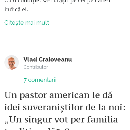
Cu o condiție: să-i urăști pe cei pe care-i
indică ei.
Citește mai mult
Vlad Craioveanu
Contributor
7
comentarii
Un pastor american le dă
idei suveraniștilor de la noi:
„Un singur vot per familia