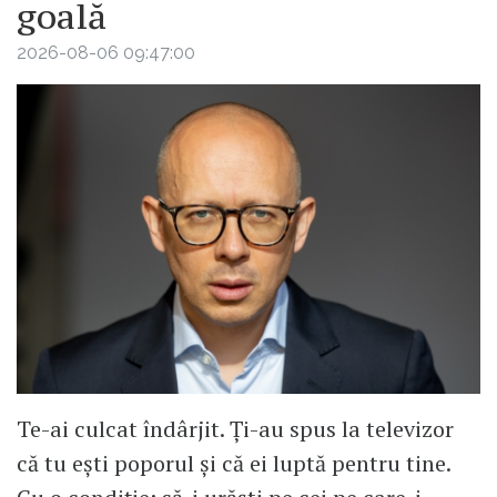
goală
2026-08-06 09:47:00
Te-ai culcat îndârjit. Ți-au spus la televizor
că tu ești poporul și că ei luptă pentru tine.