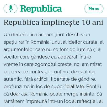
Sari
la
Menu
continut
Republica împlinește 10 ani
Un deceniu în care am ținut deschis un
spațiu rar în România: unul al ideilor curate, al
argumentelor care nu se tem de lumină și al
vocilor care gândesc cu adevărat. Într-o
vreme în care zgomotul crește, noi am mizat
pe ceea ce contează: conținut de calitate,
autentic, fără artificii, libertate de gândire,
profunzime în loc de superficialitate. Pentru
că doar așa România poate merge înainte. Să
rămânem împreună într-un loc al reflecției, al