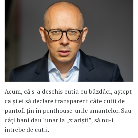
Acum, că s-a deschis cutia cu bâzdâci, aștept
ca și ei să declare transparent câte cutii de
pantofi țin în penthouse-urile amantelor. Sau
câți bani dau lunar la „ziariști”, să nu-i
întrebe de cutii.