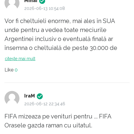
Mihai
2026-06-13 10:54:08
Vor fi cheltuieli enorme, mai ales în SUA
unde pentru a vedea toate meciurile
Argentinei inclusiv o eventuală finală ar
însemna o cheltuială de peste 30.000 de
dolari. Cupa mondială nu mai este pentru
citește mai mult
fani de ceva vreme.
Like
0
IraM
2026-06-12 22:34:46
FIFA mizeaza pe venituri pentru ... FIFA
Orasele gazda raman cu uitatul.