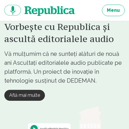
Sari
la
Menu
continut
Vorbește cu Republica și
ascultă editorialele audio
Vă mulțumim că ne sunteți alături de nouă
ani Ascultați editorialele audio publicate pe
platformă. Un proiect de inovație în
tehnologie susținut de DEDEMAN.
Află mai multe