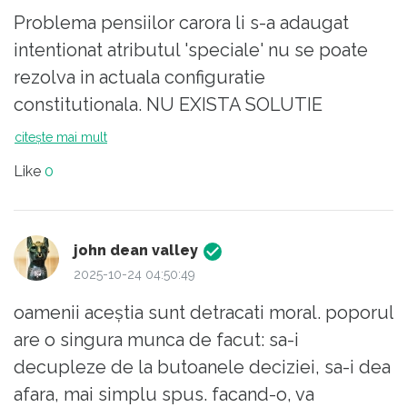
Problema pensiilor carora li s-a adaugat
intentionat atributul 'speciale' nu se poate
rezolva in actuala configuratie
constitutionala. NU EXISTA SOLUTIE
INDIFERENT DE TIPUL DE MATRAPAZLAC
citește mai mult
CARE VA FI INVENTAT incluzand aici si
Like
0
matrapazlacul aberant al cresterii celorlalte
pensii pana la nivelul la care sa poata da
mana peste gard cu actualele pensii
john dean valley
'speciale'. Exista o singura solutie pasnica
2025-10-24 04:50:49
care pe termen mediu poate solutiona, fara
oamenii aceștia sunt detracati moral. poporul
modificarea Constitutiei, un numar de
are o singura munca de facut: sa-i
probleme grave ale Romaniei, inclusiv
decupleze de la butoanele deciziei, sa-i dea
aceasta problema. Solutia este simpla si
afara, mai simplu spus. facand-o, va
consta in obligativitatea ca pentru