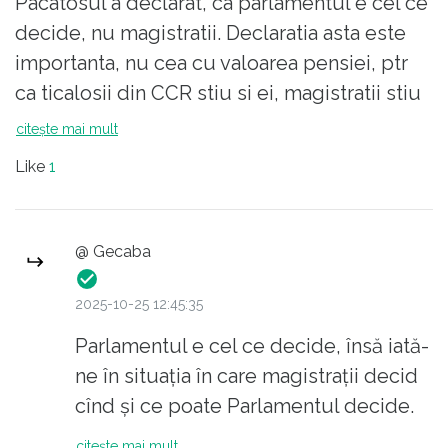
Pacatosul a declarat, ca parlamentul e cel ce
decide, nu magistratii. Declaratia asta este
importanta, nu cea cu valoarea pensiei, ptr
ca ticalosii din CCR stiu si ei, magistratii stiu
si ei, dar sunt mana in mana cu o parte a
citește mai mult
politicului, altfel de mult era rezolvata
Like
1
problema asta.
@ Gecaba
2025-10-25 12:45:35
Parlamentul e cel ce decide, însă iată-
ne în situația în care magistrații decid
cînd și ce poate Parlamentul decide.
citește mai mult