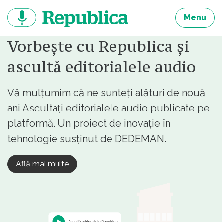
Sari
la
Menu
continut
Vorbește cu Republica și
ascultă editorialele audio
Vă mulțumim că ne sunteți alături de nouă
ani Ascultați editorialele audio publicate pe
platformă. Un proiect de inovație în
tehnologie susținut de DEDEMAN.
Află mai multe