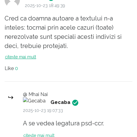
la pachet, asortat. Dumnezeu nu se baga. e
2025-10-23 18:49:39
Timisoara. Avantajele solutiei sunt date de
drept.
faptul ca la 5 minute dupa anuntarea
Cred ca doamna autoare a textului n-a
candidaturii electorii vor sti exact cu cine au
inteles: tocmai prin acele cazuri (toate)
de a face iar pentru urmatorii 4 ani senatorul
nerezolvate sunt speciali acesti indivizi si
sau deputatul va putea fi 'tras de maneca' de
deci, trebuie protejati.
cei de pe strada lui iar dezavantajul a fost
citește mai mult
deja prezentat mai sus.
Like
0
@ Mhai Nai
Gecaba
2025-10-23 19:07:33
A se vedea legatura psd-ccr.
citește mai mult