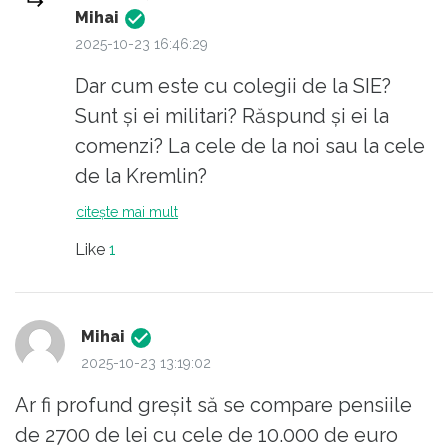
la dispoziția statului, execută și rabdă orice
Mihai
greutăți, își dau și viața dacă e nevoie, nu
2025-10-23 16:46:29
mai execută alte activități în paralel (decât
Dar cum este cu colegii de la SIE?
câteva strict reglementate), nu au voie să se
Sunt și ei militari? Răspund și ei la
asocieze în sindicate, nici să participe la
comenzi? La cele de la noi sau la cele
proteste și nici să militeze public pentru
de la Kremlin?
vreo idee politică sau de orice altă natură.
citește mai mult
De asemenea ei ies la pensie la o vârstă
Like
1
timpurie, și anume la o vârstă la care nu mai
pot îndeplini obilgațiile care țin de condiția
fizică strict necesară. În concluzie ei sunt
Mihai
executanți tăcuți, trup și suflet, fără să
2025-10-23 13:19:02
crâcnească. Statul la rândul său le oferă un
statut onorabil, un salariu decent și o pensie
Ar fi profund greșit să se compare pensiile
DE SERVICIU, calculată altfel decât pe
de 2700 de lei cu cele de 10.000 de euro