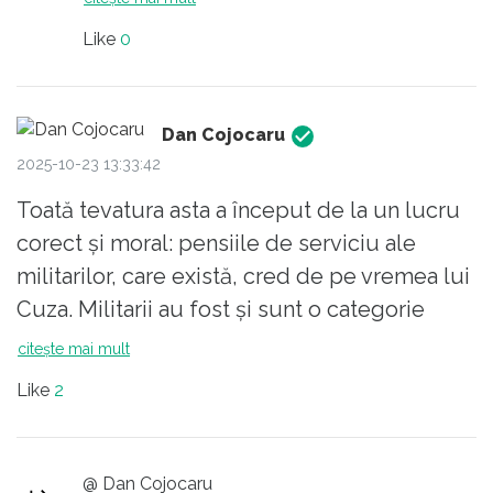
Like
0
Dan Cojocaru
2025-10-23 13:33:42
Toată tevatura asta a început de la un lucru
corect și moral: pensiile de serviciu ale
militarilor, care există, cred de pe vremea lui
Cuza. Militarii au fost și sunt o categorie
aparte de salariați. Ei sunt singura categorie
citește mai mult
socială care își desfășoară activitatea sub
Like
2
juramânt, ceea ce e mai mult decât pare la
prima vedere. Ei știu că există de la început
un contract între ei și societate. Ei sunt total
@ Dan Cojocaru