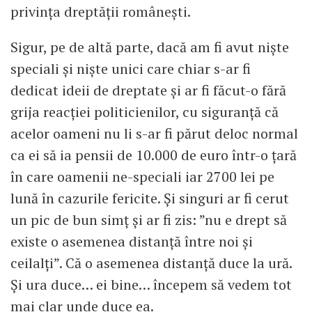
privința dreptății românești.
Sigur, pe de altă parte, dacă am fi avut niște
speciali și niște unici care chiar s-ar fi
dedicat ideii de dreptate și ar fi făcut-o fără
grija reacției politicienilor, cu siguranță că
acelor oameni nu li s-ar fi părut deloc normal
ca ei să ia pensii de 10.000 de euro într-o țară
în care oamenii ne-speciali iar 2700 lei pe
lună în cazurile fericite. Și singuri ar fi cerut
un pic de bun simț și ar fi zis: ”nu e drept să
existe o asemenea distanță între noi și
ceilalți”. Că o asemenea distanță duce la ură.
Și ura duce… ei bine… începem să vedem tot
mai clar unde duce ea.