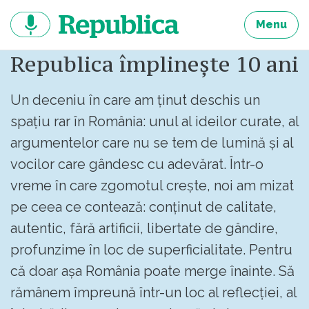
Sari
la
Menu
continut
Republica împlinește 10 ani
Un deceniu în care am ținut deschis un
spațiu rar în România: unul al ideilor curate, al
argumentelor care nu se tem de lumină și al
vocilor care gândesc cu adevărat. Într-o
vreme în care zgomotul crește, noi am mizat
pe ceea ce contează: conținut de calitate,
autentic, fără artificii, libertate de gândire,
profunzime în loc de superficialitate. Pentru
că doar așa România poate merge înainte. Să
rămânem împreună într-un loc al reflecției, al