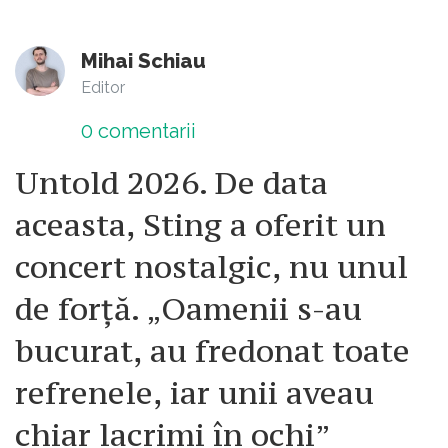
Mihai Schiau
Editor
0
comentarii
Untold 2026. De data
aceasta, Sting a oferit un
concert nostalgic, nu unul
de forță. „Oamenii s-au
bucurat, au fredonat toate
refrenele, iar unii aveau
chiar lacrimi în ochi”