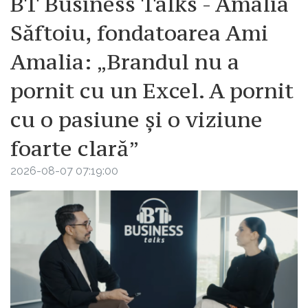
BT Business Talks - Amalia
Săftoiu, fondatoarea Ami
Amalia: „Brandul nu a
pornit cu un Excel. A pornit
cu o pasiune și o viziune
foarte clară”
2026-08-07 07:19:00