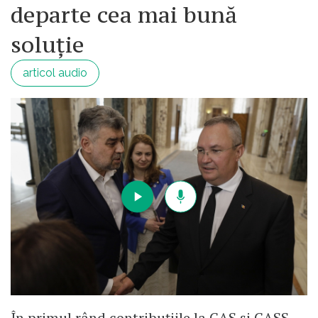
departe cea mai bună
soluție
articol audio
În primul rând contribuțiile la CAS și CASS,