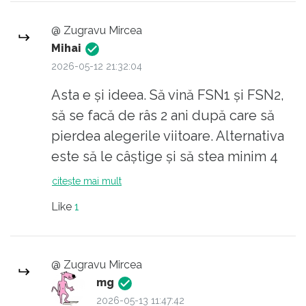
acum ale astor două haite de sabotori
Zelea Codreanu, dar nu văd să fie un
? Suntem normali la cap să ne
@ Zugravu Mircea
impediment prea mare pentru dom-
așteptăm la ceva bun de la ei?
Mihai
Președinte.
2026-05-12 21:32:04
Orice numai Bolojan nu, i s-a transmis de la
Asta e și ideea. Să vină FSN1 și FSN2,
PSD. Să-l fi încălecat oare deja..?
să se facă de râs 2 ani după care să
pierdea alegerile viitoare. Alternativa
este să le câștige și să stea minim 4
ani. Doar că greșeala asta au făcut-o și
citește mai mult
cei din Germania în anii ‘33 și a ieșit
Like
1
rău. Oricum 16 ani ca Orban nu cred ca
rămân, deși la ce populație avem,
nimic nu-i sigur.
@ Zugravu Mircea
mg
2026-05-13 11:47:42