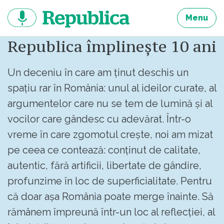
Sari
la
Menu
continut
Republica împlinește 10 ani
Un deceniu în care am ținut deschis un
spațiu rar în România: unul al ideilor curate, al
argumentelor care nu se tem de lumină și al
vocilor care gândesc cu adevărat. Într-o
vreme în care zgomotul crește, noi am mizat
pe ceea ce contează: conținut de calitate,
autentic, fără artificii, libertate de gândire,
profunzime în loc de superficialitate. Pentru
că doar așa România poate merge înainte. Să
rămânem împreună într-un loc al reflecției, al