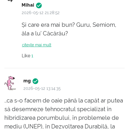
modernizarii Romaniei ?
si ia unul); n-are guvern fiindca i-a lsat
Mihai
pe cei de pa pzd sa-si faca de cap si
2026-05-12 21:28:52
nu l-a interesat absolut nimic.
Și care era mai bun? Guru, Semiom,
ăla a lu’ Căcărău?
In rest..... este o persoana ocupata cu
citește mai mult
vizitele pe la manastiri intru odihna si
reculegerea spirituala!
Like
1
Dar politic este "zero barat" si
incapatanat pe deasupra! Sau
mg
2026-05-12 13:14:35
consecvent, cum doriti!
..ca s-o facem de oaie până la capăt ar putea
să desemneze tehnocratul specializat în
hibridizarea porumbului, în problemele de
mediu (UNEP), în Dezvoltarea Durabilă, la