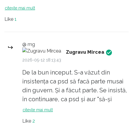
care se adaugă Direcția Organizațiilor
citește mai mult
Economice Internaționale și alte sinecuri pe
Like
1
care cei din umbră i le-au procurat. Se vede
că e multilateral dezvoltat, ca socialismul lui
nea Nicu..
@ mg
Zugravu Mircea
Elogiat de Sputnik Moldova și Russia Today
2026-05-12 18:13:43
care-l vedeau prim-ministru încă de prin
De la bun inceput. S-a văzut din
2016.
insistența ca psd să facă parte musai
Susținut de organizatia "Societatea Civilă
din guvern. Și a făcut parte. Se insistă,
Românească" de Dan Puric și de AUR care l-a
în continuare, ca psd și aur "să-și
propus în 2020 pe "eternul candidat" la
asume guvernarea". Ceeace,
citește mai mult
functia de prim ministru.
bineînțeles nu o vor face. Oare nu
Like
2
ajung declarațiile și faptele de până
E drept că îl mai elogiază uneori pe Corneliu