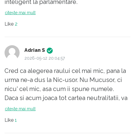
inteligent la parlamentare.
citește mai mult
Like
2
Adrian S
2026-05-12 20:04:57
Cred ca alegerea raului cel mai mic, pana la
urma ne-a dus la Nic-usor. Nu Mucusor, ci
nicu' cel mic, asa cum ii spune numele.
Daca si acum joaca tot cartea neutralitatii, va
fi primul presedinte care nu va termina
citește mai mult
mandatul.
Like
1
Cand este clar cum trebuie sa se joace
cartile acum, cand a fost transparenta noua