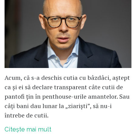
Acum, că s-a deschis cutia cu bâzdâci, aștept
ca și ei să declare transparent câte cutii de
pantofi țin în penthouse-urile amantelor. Sau
câți bani dau lunar la „ziariști”, să nu-i
întrebe de cutii.
Citește mai mult