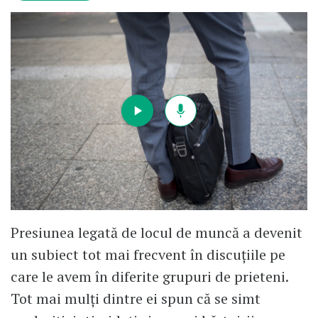
mermeleala, probabil până la
implicarea FMI, singurul rămas să
"salveze" țara. Dar cu ce preț?
Presiunea legată de locul de muncă a devenit
un subiect tot mai frecvent în discuțiile pe
care le avem în diferite grupuri de prieteni.
Tot mai mulți dintre ei spun că se simt