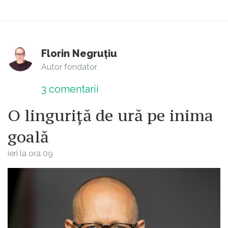
Florin Negruțiu
Autor fondator
3
comentarii
O linguriță de ură pe inima
goală
ieri la ora 09