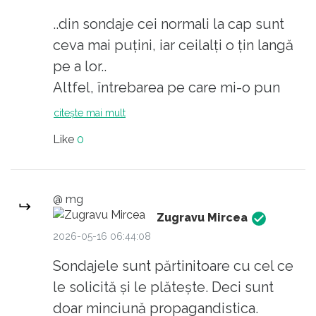
..din sondaje cei normali la cap sunt
ceva mai puțini, iar ceilalți o țin langă
pe a lor..
Altfel, întrebarea pe care mi-o pun
este dacă Nicușor va împinge lucurile
citește mai mult
spre revenirea lui Bolojan, sau nu.
Like
0
Asta ar însemna numirea unui prim-
ministru PSD, care nu va reuși (din ce
se vede) să alcătuiască o majoritate și
@ mg
nu va fi votat de Parlament.
Zugravu Mircea
2026-05-16 06:44:08
A doua numire ar fi Bolojan cu alianța
Sondajele sunt părtinitoare cu cel ce
PNL-USR-UDMR.
le solicită și le plătește. Deci sunt
Mai mult ca sigur că ar trece pentru
doar minciună propagandistica.