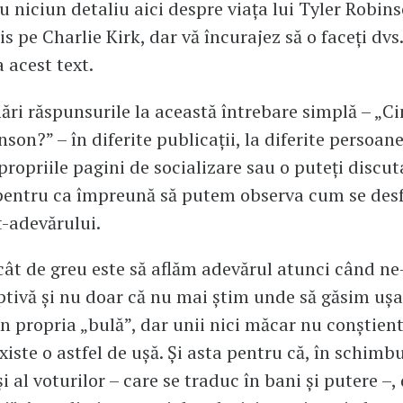
u niciun detaliu aici despre viața lui Tyler Robins
is pe Charlie Kirk, dar vă încurajez să o faceți dvs.
a acest text.
ări răspunsurile la această întrebare simplă – „Ci
son?” – în diferite publicații, la diferite persoane
propriile pagini de socializare sau o puteți discut
 pentru ca împreună să putem observa cum se des
-adevărului.
ât de greu este să aflăm adevărul atunci când ne
ptivă și nu doar că nu mai știm unde să găsim ușa
in propria „bulă”, dar unii nici măcar nu conștien
xiste o astfel de ușă. Și asta pentru că, în schimb
i al voturilor – care se traduc în bani și putere –, 