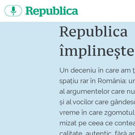
Sari
la
continut
Republica
împlinește
Un deceniu în care am ț
spațiu rar în România: un
al argumentelor care n
și al vocilor care gândes
vreme în care zgomotul 
mizat pe ceea ce contea
calitate, autentic, fără art