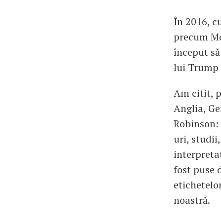
În 2016, c
precum Mc
început să
lui Trump 
Am citit, 
Anglia, Ge
Robinson: 
uri, studii
interpretat
fost puse 
etichetelo
noastră.