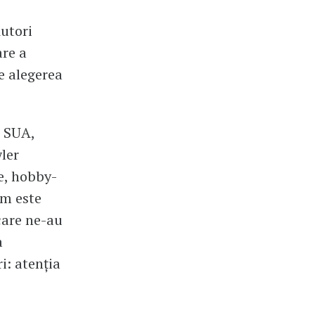
Autori
re a
e alegerea
n SUA,
ler
ie, hobby-
om este
 care ne-au
a
i: atenția