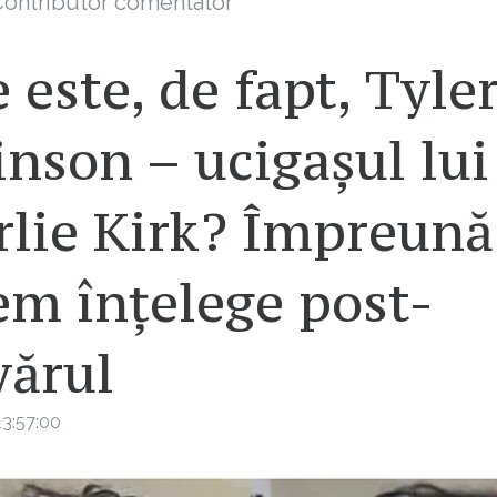
ontributor comentator
 este, de fapt, Tyle
nson – ucigașul lui
rlie Kirk? Împreună
em înțelege post-
vărul
3:57:00