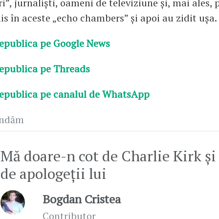
i”, jurnaliști, oameni de televiziune și, mai ales, p
is în aceste „echo chambers” și apoi au zidit ușa.
epublica pe Google News
epublica pe Threads
epublica pe canalul de WhatsApp
andăm
Mă doare-n cot de Charlie Kirk şi
de apologeţii lui
Bogdan Cristea
Contributor