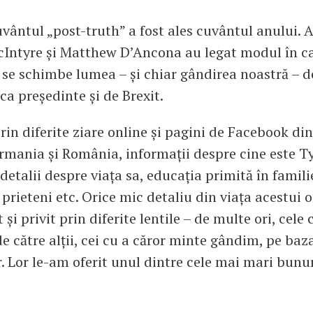
uvântul „post-truth” a fost ales cuvântul anului. 
Intyre și Matthew D’Ancona au legat modul în ca
 se schimbe lumea – și chiar gândirea noastră – d
ca președinte și de Brexit.
prin diferite ziare online și pagini de Facebook di
rmania și România, informații despre cine este Ty
detalii despre viața sa, educația primită în famil
, prieteni etc. Orice mic detaliu din viața acestui 
 și privit prin diferite lentile – de multe ori, cele
de către alții, cei cu a căror minte gândim, pe baz
r. Lor le-am oferit unul dintre cele mai mari bunur