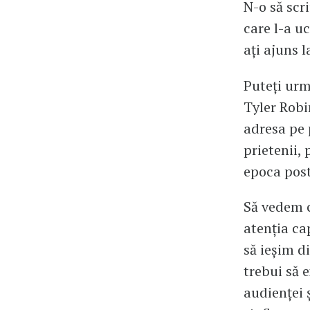
N-o să scri
care l-a uc
ați ajuns l
Puteți urm
Tyler Robin
adresa pe 
prietenii,
epoca post
Să vedem c
atenția ca
să ieșim d
trebui să e
audienței ș