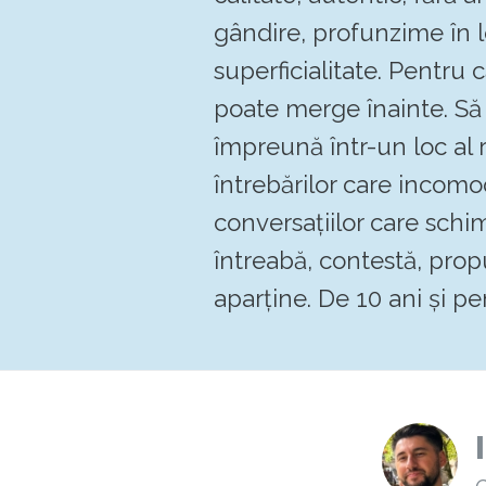
gândire, profunzime în 
superficialitate. Pentru
poate merge înainte. 
împreună într-un loc al re
întrebărilor care incomo
conversațiilor care schi
întreabă, contestă, pro
aparține. De 10 ani și pen