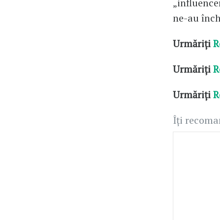
„influencer
ne-au înch
Urmăriți
R
Urmăriți
R
Urmăriți
R
Îți recom