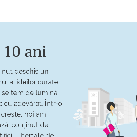
 10 ani
inut deschis un
ul al ideilor curate,
u se tem de lumină
c cu adevărat. Într-o
crește, noi am
ză: conținut de
ificii, libertate de