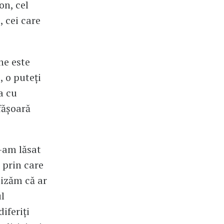
on, cel
, cei care
ne este
, o puteți
a cu
fășoară
-am lăsat
 prin care
tizăm că ar
ul
diferiți