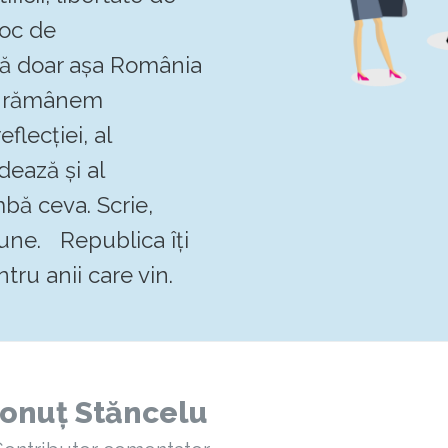
loc de
 că doar așa România
Să rămânem
flecției, al
dează și al
mbă ceva. Scrie,
pune. Republica îți
tru anii care vin.
Ionuț Stăncelu