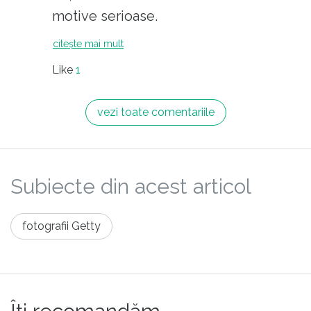
saracului, ar rezolva multe din
motive serioase.
problemele societatii noastre. Trebuie
citește mai mult
sa mai vorbim si cu ”peretii”, fiindca
cateodata mai au urechi.
Like
1
vezi toate comentariile
Subiecte din acest articol
fotografii Getty