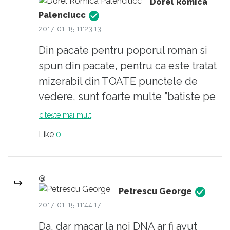
Dorel Romica
Palenciucc
2017-01-15 11:23:13
Din pacate pentru poporul roman si
spun din pacate, pentru ca este tratat
mizerabil din TOATE punctele de
vedere, sunt foarte multe ”batiste pe
țambal” in Romania. Cei intr-adevar
citește mai mult
care ar vrea sa se ”taie in carne vie” in
Like
0
ce priveste CORUPTIA, suntem in
virtual, iar cei in masura care mai
reactioneaza totusi, o fac cu jumatate
@
de masura, cu doua degete. O Mass
Petrescu George
Media ”proletara” (nu boieresca) si
2017-01-15 11:44:17
niste preoți care sa fie de partea
Da, dar macar la noi DNA ar fi avut