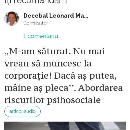
Îți recomandăm
Decebal Leonard Marin
Contributor
1
comentariu
„M-am săturat. Nu mai
vreau să muncesc la
corporație! Dacă aș putea,
mâine aș pleca’’. Abordarea
riscurilor psihosociale
articol audio