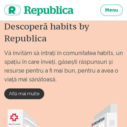
Sari
la
Menu
continut
Descoperă habits by
Republica
Vă invităm să intrați în comunitatea habits, un
spațiu în care înveți, găsești răspunsuri și
resurse pentru a fi mai bun, pentru a avea o
viață mai sănătoasă.
Află mai multe