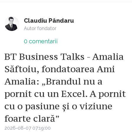
Claudiu Pândaru
Autor fondator
0
comentarii
BT Business Talks - Amalia
Săftoiu, fondatoarea Ami
Amalia: „Brandul nu a
pornit cu un Excel. A pornit
cu o pasiune și o viziune
foarte clară”
2026-08-07 07:19:00