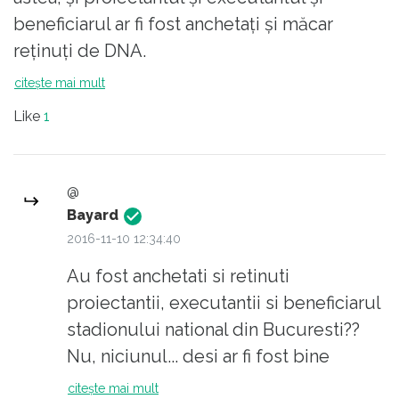
beneficiarul ar fi fost anchetați și măcar
reținuți de DNA.
citește mai mult
Like
1
@
Bayard
2016-11-10 12:34:40
Au fost anchetati si retinuti
proiectantii, executantii si beneficiarul
stadionului national din Bucuresti??
Nu, niciunul... desi ar fi fost bine
meritat, considerand cat au furat.
citește mai mult