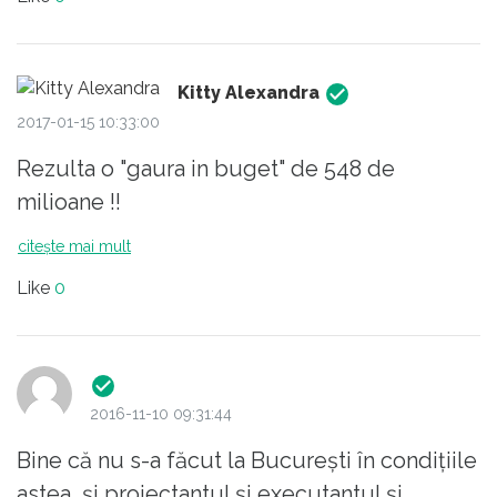
Kitty Alexandra
2017-01-15 10:33:00
Rezulta o "gaura in buget" de 548 de
milioane !!
citește mai mult
Like
0
2016-11-10 09:31:44
Bine că nu s-a făcut la București în condițiile
astea, și proiectantul și executantul și