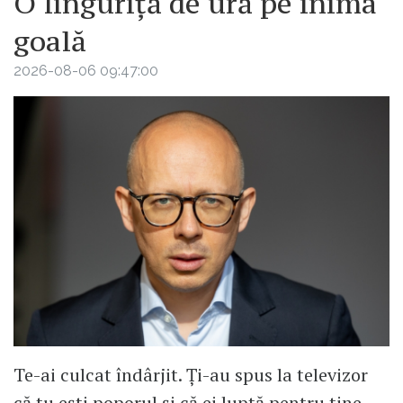
O linguriță de ură pe inima
goală
2026-08-06 09:47:00
Te-ai culcat îndârjit. Ți-au spus la televizor
că tu ești poporul și că ei luptă pentru tine.