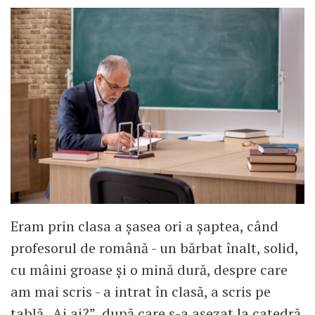
Eram prin clasa a șasea ori a șaptea, când
profesorul de română - un bărbat înalt, solid,
cu mâini groase și o mină dură, despre care
am mai scris - a intrat în clasă, a scris pe
tablă „Ai ai?”, după care s-a așezat la catedră