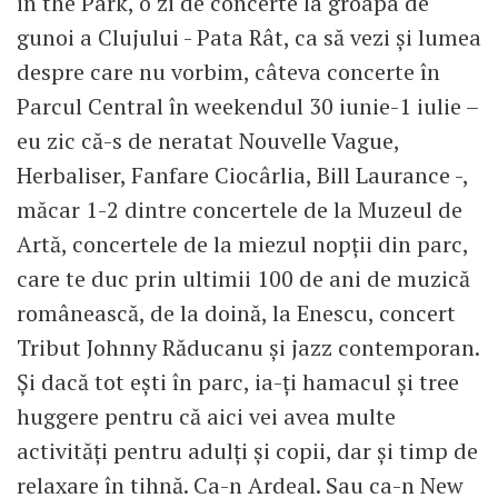
in the Park, o zi de concerte la groapa de
gunoi a Clujului - Pata Rât, ca să vezi și lumea
despre care nu vorbim, câteva concerte în
Parcul Central în weekendul 30 iunie-1 iulie –
eu zic că-s de neratat Nouvelle Vague,
Herbaliser, Fanfare Ciocârlia, Bill Laurance -,
măcar 1-2 dintre concertele de la Muzeul de
Artă, concertele de la miezul nopții din parc,
care te duc prin ultimii 100 de ani de muzică
românească, de la doină, la Enescu, concert
Tribut Johnny Răducanu și jazz contemporan.
Și dacă tot ești în parc, ia-ți hamacul și tree
huggere pentru că aici vei avea multe
activități pentru adulți și copii, dar și timp de
relaxare în tihnă. Ca-n Ardeal. Sau ca-n New