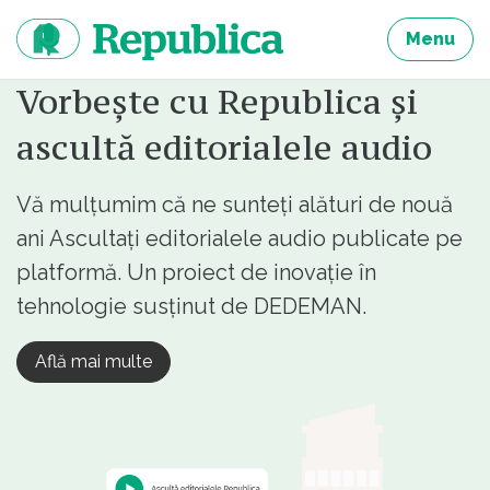
Sari
la
Menu
continut
Vorbește cu Republica și
ascultă editorialele audio
Vă mulțumim că ne sunteți alături de nouă
ani Ascultați editorialele audio publicate pe
platformă. Un proiect de inovație în
tehnologie susținut de DEDEMAN.
Află mai multe