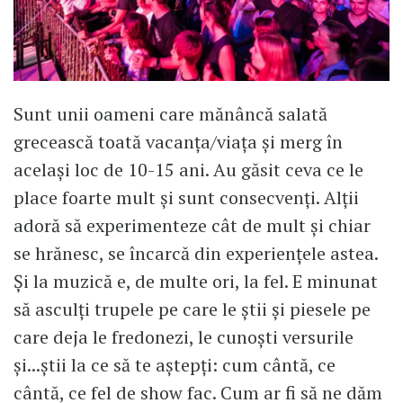
Sunt unii oameni care mănâncă salată
grecească toată vacanța/viața și merg în
același loc de 10-15 ani. Au găsit ceva ce le
place foarte mult și sunt consecvenți. Alții
adoră să experimenteze cât de mult și chiar
se hrănesc, se încarcă din experiențele astea.
Și la muzică e, de multe ori, la fel. E minunat
să asculți trupele pe care le știi și piesele pe
care deja le fredonezi, le cunoști versurile
și...știi la ce să te aștepți: cum cântă, ce
cântă, ce fel de show fac. Cum ar fi să ne dăm