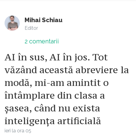
Mihai Schiau
Editor
2
comentarii
AI în sus, AI în jos. Tot
văzând această abreviere la
modă, mi-am amintit o
întâmplare din clasa a
șasea, când nu exista
inteligența artificială
ieri la ora 05