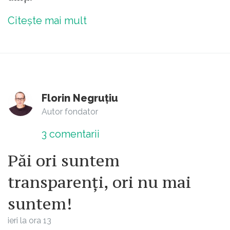
Citește mai mult
Florin Negruțiu
Autor fondator
3
comentarii
Păi ori suntem
transparenți, ori nu mai
suntem!
ieri la ora 13