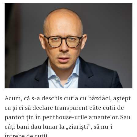
Acum, că s-a deschis cutia cu bâzdâci, aștept
ca și ei să declare transparent câte cutii de
pantofi țin în penthouse-urile amantelor. Sau
câți bani dau lunar la „ziariști”, să nu-i
întrebe de cutii.