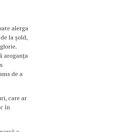
oate alerga
de la șold,
glorie.
ă aroganța
s
iams de a
i, care ar
c în
 marcă a