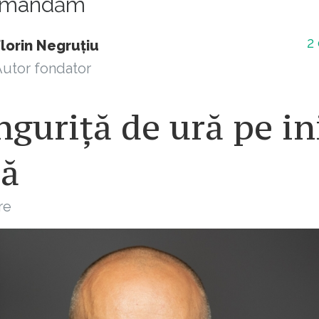
comandăm
2
lorin Negruțiu
utor fondator
nguriță de ură pe i
lă
re