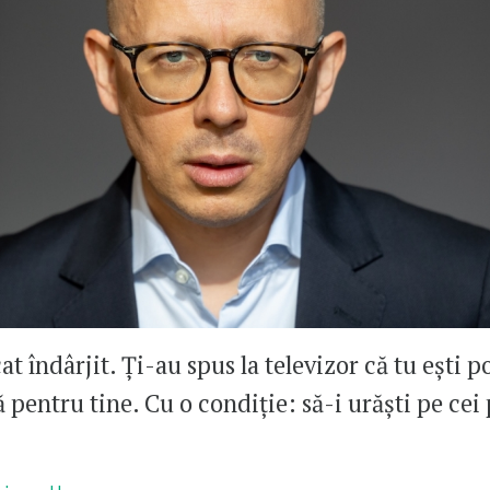
at îndârjit. Ți-au spus la televizor că tu ești p
ă pentru tine. Cu o condiție: să-i urăști pe cei