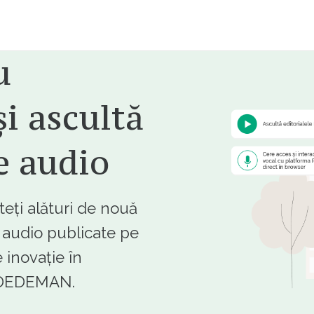
u
i ascultă
e audio
ți alături de nouă
e audio publicate pe
 inovație în
e DEDEMAN.