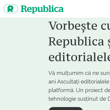
Sari
la
continut
Vorbește c
Republica ș
editorialel
Vă mulțumim că ne sunte
ani Ascultați editorialel
platformă. Un proiect de
tehnologie susținut d