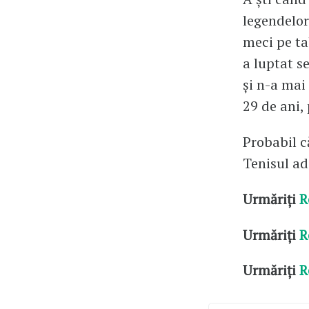
legendelor
meci pe ta
a luptat se
și n-a mai 
29 de ani,
Probabil c
Tenisul ad
Urmăriți
R
Urmăriți
R
Urmăriți
R