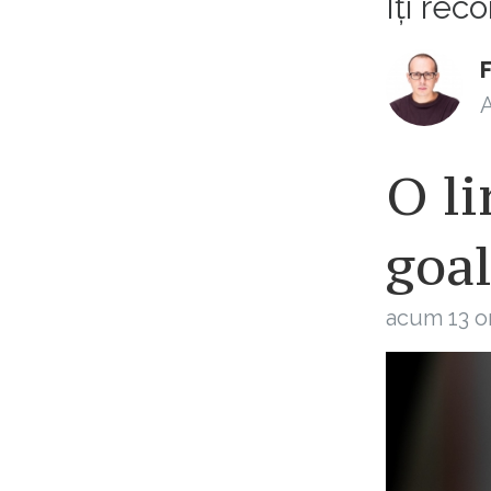
Îți re
F
A
O li
goa
acum 13 o