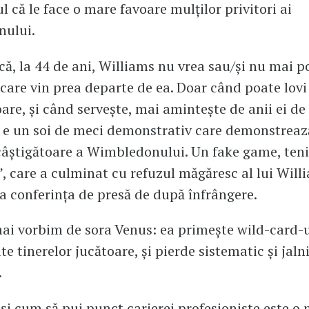
l că le face o mare favoare mulților privitori ai
ului.
că, la 44 de ani, Williams nu vrea sau/și nu mai p
 care vin prea departe de ea. Doar când poate lovi 
are, și când servește, mai amintește de anii ei de 
 e un soi de meci demonstrativ care demonstreaz
câștigătoare a Wimbledonului. Un fake game, teni
”, care a culminat cu refuzul măgăresc al lui Will
la conferința de presă de după înfrângere.
ai vorbim de sora Venus: ea primește wild-card-ur
te tinerelor jucătoare, și pierde sistematic și jalni
.
 și cum să pui punct carierei profesioniste este o