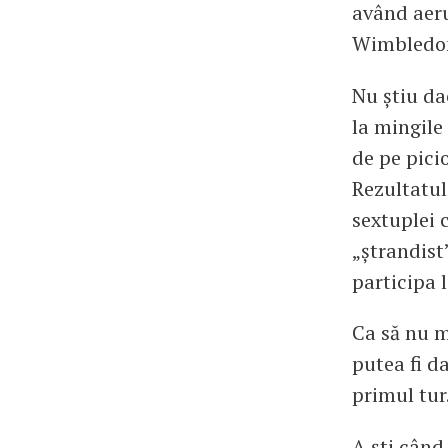
având aeru
Wimbledon
Nu știu da
la mingile
de pe picio
Rezultatul
sextuplei 
„ștrandist
participa 
Ca să nu m
putea fi da
primul tur
A ști când