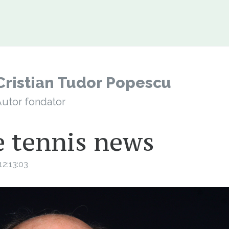
Cristian Tudor Popescu
utor fondator
e tennis news
2:13:03