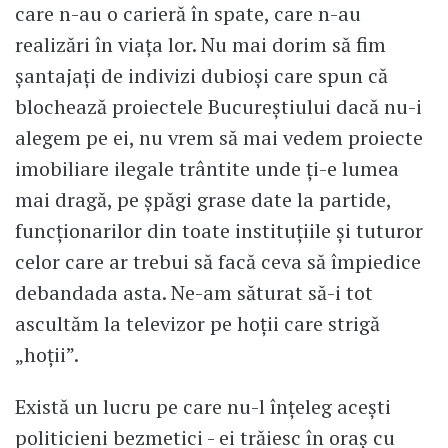
care n-au o carieră în spate, care n-au
realizări în viața lor. Nu mai dorim să fim
șantajați de indivizi dubioși care spun că
blochează proiectele Bucureștiului dacă nu-i
alegem pe ei, nu vrem să mai vedem proiecte
imobiliare ilegale trântite unde ți-e lumea
mai dragă, pe șpăgi grase date la partide,
funcționarilor din toate instituțiile și tuturor
celor care ar trebui să facă ceva să împiedice
debandada asta. Ne-am săturat să-i tot
ascultăm la televizor pe hoții care strigă
„hoții”.
Există un lucru pe care nu-l înțeleg acești
politicieni bezmetici - ei trăiesc în oraș cu