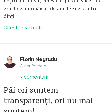
noștri. În sfârșit, cineva a spus cu voce tare
exact ce mormăie ei de ani de zile printre
dinți.
Citește mai mult
Florin Negruțiu
Autor fondator
3
comentarii
Păi ori suntem
transparenți, ori nu mai
suntem!