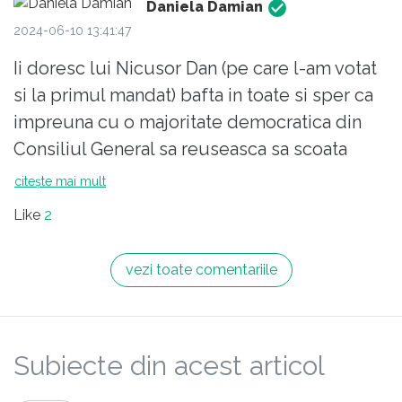
Daniela Damian
2024-06-10 13:41:47
Ii doresc lui Nicusor Dan (pe care l-am votat
si la primul mandat) bafta in toate si sper ca
impreuna cu o majoritate democratica din
Consiliul General sa reuseasca sa scoata
Bucurestiul la lumina, sa porneasca proiecte
citește mai mult
importante. Avem un oras urat, murdar,
Like
2
haotic, lipsit de viziune, lipsit de idei
moderne, inovatoare, un oras ne-avangardist,
vezi toate comentariile
nesofisticat care nu propune nimic nici
locuitorilor sai, nici turistilor putini care
ajung din intamplare pe aici. Unii cautand
Subiecte din acest articol
Budapesta, dar luand bilet de Bucuresti.