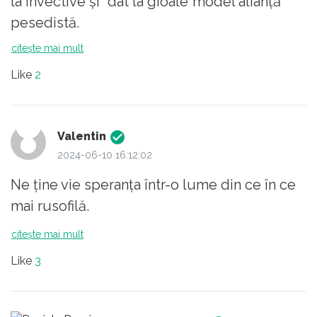
la invective și "dat la gioale"model alianță
pesedistă.
Oamenii sunt sătuli de anu de zile de aceasi
citește mai mult
"mancare reincalzita" și au preferat
Like
2
franchețea
Valentin
2024-06-10 16:12:02
Ne ține vie speranța într-o lume din ce în ce
mai rusofilă.
citește mai mult
Like
3