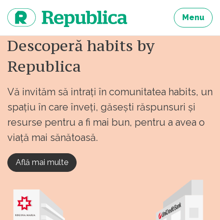
Sari
la
Menu
continut
Descoperă habits by
Republica
Vă invităm să intrați în comunitatea habits, un
spațiu în care înveți, găsești răspunsuri și
resurse pentru a fi mai bun, pentru a avea o
viață mai sănătoasă.
Află mai multe