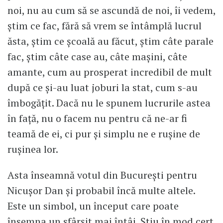
noi, nu au cum să se ascundă de noi, îi vedem,
știm ce fac, fără să vrem se întâmplă lucrul
ăsta, știm ce școală au făcut, știm câte parale
fac, știm câte case au, câte mașini, câte
amante, cum au prosperat incredibil de mult
după ce și-au luat joburi la stat, cum s-au
îmbogățit. Dacă nu le spunem lucrurile astea
în față, nu o facem nu pentru că ne-ar fi
teamă de ei, ci pur și simplu ne e rușine de
rușinea lor.
Asta înseamnă votul din București pentru
Nicușor Dan și probabil încă multe altele.
Este un simbol, un început care poate
însemna un sfârșit mai întâi. Știu în mod cert