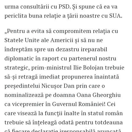
urma consultării cu PSD. Și spune că ea va
periclita buna relație a țării noastre cu SUA.
„Pentru a evita să compromitem relația cu
Statele Unite ale Americii şi să nu ne
îndreptăm spre un dezastru ireparabil
diplomatic în raport cu partenerul nostru
strategic, prim-ministrul Ilie Bolojan trebuie
să-și retragă imediat propunerea înaintată
preşedintelui Nicuşor Dan prin care o
nominalizează pe doamna Oana Gheorghiu
ca vicepremier în Guvernul României! Cei
care visează la funcții înalte în statul român
trebuie să înțeleagă odată pentru totdeauna
că fiecare declarație iresponsabilă aruncată