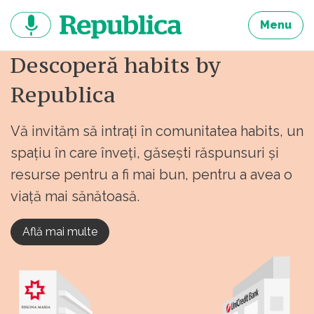
Sari
la
Menu
continut
Descoperă habits by
Republica
Vă invităm să intrați în comunitatea habits, un
spațiu în care înveți, găsești răspunsuri și
resurse pentru a fi mai bun, pentru a avea o
viață mai sănătoasă.
Află mai multe