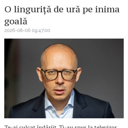
O linguriță de ură pe inima
goală
2026-08-06 09:47:00
Te-ai culcat îndârjit. Ți-au spus la televizor