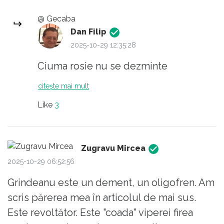
@ Gecaba
Dan Filip
2025-10-29 12:35:28
Ciuma rosie nu se dezminte
citește mai mult
Like
3
Zugravu Mircea
2025-10-29 06:52:56
Grindeanu este un dement, un oligofren. Am
scris părerea mea în articolul de mai sus.
Este revoltător. Este "coada" viperei firea