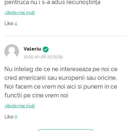
pentruca nu i s-a adus recunoștința
nemeritata pentru acceptul construcției
citește mai mult
spitalului pe terenul, pretins donat de ea, în
Like
4
realitate, al spitalului din Berceni, îmi scapă
momentan numele, scuze. Bagdazar, iată mi-
amamintit. Și poate și psd, cu prim ministrul
Valeriu
de atunci, nu contează numele, ar fi avut
2025-10-28 23:25:29
pretenția la recunoștință pentru
Nu inteleg de ce ne intereseaza pe noi ce
nonparticiparea la acest proiect. Trump, ca și
cred americanii sau europenii sau oricine.
grindeanu este înjurat permanent de oamenii
Noi facem ce vrem noi aici si punem in ce
cu bun simț, antifascisti, antidictatori. Toate
functii pe cine vrem noi
laudele aduse lui trump sunt ipocrite. Iar
citește mai mult
majoritatea lor sunt autoaprecieri,
caracteristice unui infatuat fanfaron dement
Like
0
senil.