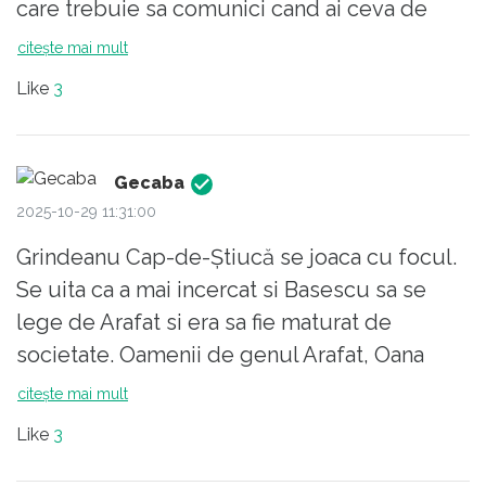
care trebuie sa comunici cand ai ceva de
spus. Raspicat sa inteleaga pana si idiotii, fie
citește mai mult
ei chiar in fruntea PSD.
Like
3
Gecaba
2025-10-29 11:31:00
Grindeanu Cap-de-Știucă se joaca cu focul.
Se uita ca a mai incercat si Basescu sa se
lege de Arafat si era sa fie maturat de
societate. Oamenii de genul Arafat, Oana
Gheorghiu sunt deja eroii tarii, te iei de ei, te
citește mai mult
iei de noi. Parca face totul sa se sinucida si
Like
3
nu ii iese.