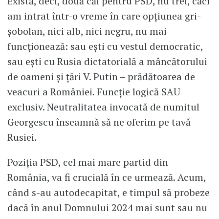
Există, deci, două căi pentru PSD, nu trei, căci
am intrat într-o vreme în care opțiunea gri-
șobolan, nici alb, nici negru, nu mai
funcționează: sau ești cu vestul democratic,
sau ești cu Rusia dictatorială a mâncătorului
de oameni și țări V. Putin – prădătoarea de
veacuri a României. Funcție logică SAU
exclusiv. Neutralitatea invocată de numitul
Georgescu înseamnă să ne oferim pe tavă
Rusiei.
Poziția PSD, cel mai mare partid din
România, va fi crucială în ce urmează. Acum,
când s-au autodecapitat, e timpul să probeze
dacă în anul Domnului 2024 mai sunt sau nu