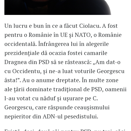
Un lucru e bun în ce a făcut Ciolacu. A fost
pentru o Românie în UE și NATO, o Românie
occidentală. Înfrângerea lui în alegerile
prezidențiale dă ocazia fostei camarile
Dragnea din PSD să se răstească: „Am dat-o
cu Occidentu, și ne-a luat voturile Georgescu
ăsta!”. Au o anume dreptate. În multe zone
ale țării dominate tradițional de PSD, oamenii
l-au votat cu năduf și ușurare pe C.
Georgescu, care răspunde ceaușismului
nepieritor din ADN-ul pesedistului.