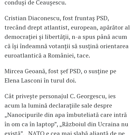
conduși de Ceaușescu.
Cristian Diaconescu, fost fruntaș PSD,
trecând drept atlantist, european, apărător al
democrației și libertății, n-a spus până acum
că își îndeamnă votanții să susțină orientarea
euroatlantică a României, tace.
Mircea Geoană, fost șef PSD, o susține pe
Elena Lasconi în turul doi.
Cât privește personajul C. Georgescu, ies
acum la lumină declarațiile sale despre
„Nanocipurile din apa îmbuteliată care intră
în om ca în laptop”, „Războiul din Ucraina nu
există”, „NATO e cea mai slabă alianță de pe