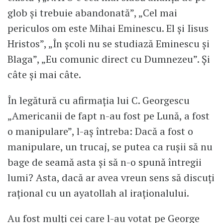
glob și trebuie abandonată”, „Cel mai
periculos om este Mihai Eminescu. El și Iisus
Hristos”, „În școli nu se studiază Eminescu și
Blaga”, „Eu comunic direct cu Dumnezeu”. Și
câte și mai câte.
În legătură cu afirmația lui C. Georgescu
„Americanii de fapt n-au fost pe Lună, a fost
o manipulare”, l-aș întreba: Dacă a fost o
manipulare, un trucaj, se putea ca rușii să nu
bage de seamă asta și să n-o spună întregii
lumi? Asta, dacă ar avea vreun sens să discuți
rațional cu un ayatollah al iraționalului.
Au fost mulți cei care l-au votat pe George