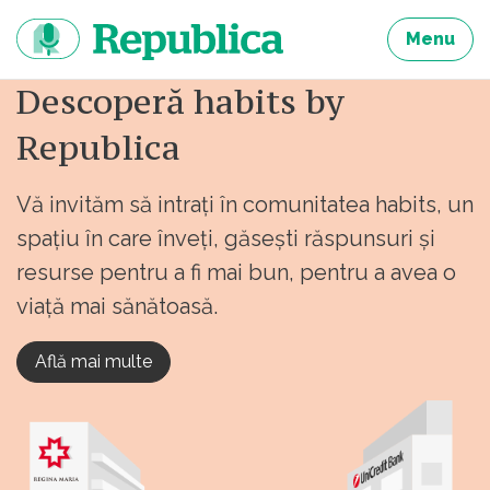
Sari
la
Menu
continut
Descoperă habits by
Republica
Vă invităm să intrați în comunitatea habits, un
spațiu în care înveți, găsești răspunsuri și
resurse pentru a fi mai bun, pentru a avea o
viață mai sănătoasă.
Află mai multe