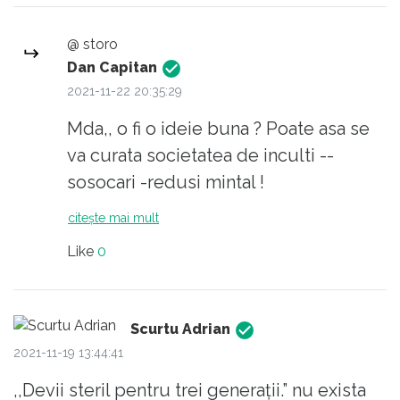
selectie naturala. Prea multa energie/efort
Oricum sper din tot sufletul sa luam toti o
investit pt a-i convinge pe unii sa nu moara.
pauza de Catu , cat mai lunga....
@ storo
Daca ei vor, lasa-i sa crape....in chinuri.
Dan Capitan
2021-11-22 20:35:29
Mda,, o fi o ideie buna ? Poate asa se
va curata societatea de inculti --
sosocari -redusi mintal !
citește mai mult
Like
0
Scurtu Adrian
2021-11-19 13:44:41
,,Devii steril pentru trei generații.” nu exista