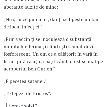
aberante auzite de mine:
„Nu știu ce pun în el, dar ți se lipește un ban
de locul injecției.”
„Prin vaccin ți se inoculează o substanță
numită luciferină și când ești scanat devii
fosforescent. Un om ce a călătorit în vară în
Israel jură că așa a pățit când a fost scanat pe
aeroportul Ben Gurion.”
„E pecetea satanei.”
„Te lepezi de Hristos”.
„Îți cresc solzi.”