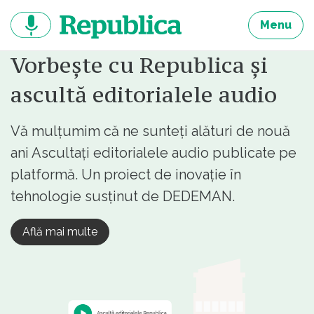
Sari
la
Menu
continut
Vorbește cu Republica și
ascultă editorialele audio
Vă mulțumim că ne sunteți alături de nouă
ani Ascultați editorialele audio publicate pe
platformă. Un proiect de inovație în
tehnologie susținut de DEDEMAN.
Află mai multe