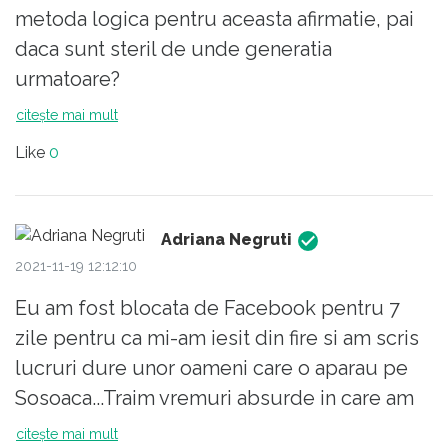
metoda logica pentru aceasta afirmatie, pai
daca sunt steril de unde generatia
urmatoare?
citește mai mult
Like
0
Adriana Negruti
2021-11-19 12:12:10
Eu am fost blocata de Facebook pentru 7
zile pentru ca mi-am iesit din fire si am scris
lucruri dure unor oameni care o aparau pe
Sosoaca...Traim vremuri absurde in care am
ajuns sa vad procentajul urias al inapoierii
citește mai mult