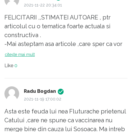
2021-11-22 20:34:01
FELICITARII ,,STIMATEI AUTOARE , ptr
articolul cu o tematica foarte actuala si
constructiva .
-Mai asteptam asa articole ,care sper ca vor
trezi multe ,,mintii bolnave de mentalitatea
citește mai mult
BOR fanilor !!
Like
0
Chiar in acesta seara la Pro Tv , prezenta
Andreea Esca, precum ca tot pe acolo ,in jud
Botosani ,,un popa ( cu minta bolnava )
Radu Bogdan
interzice ,celor vaccinati accesul in biserica
2021-11-19 17:00:02
!!!
Asta este feuda lui nea Fluturache prietenul
---Oameni buni ,,? Oare in ce Lume traim ?
Catului ,care ne spune ca vaccinarea nu
Daca acel individ ,este pus intr-o biserica , sa
merge bine din cauza lui Sosoaca. Ma intreb