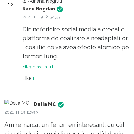
@ Adriana Negruti
fotografii tâmpite. Serios, nici vreme
Radu Bogdan
tâmpită nu poți spune! Și nu uitați, ăia
2021-11-19 18:52:35
raportează în bloc și au și pică pe
Din nefericire social media a creeat o
anumiți. Așa că atenție.
platforma de coalizare a neadaptatilor
, coalitie ce va avea efecte atomice pe
termen lung.
A facut posibila macabra zicere : "
citește mai mult
Proletari din toate tarile uniti-va" .
Like
1
Nimeni nu prea a bagat de seama in
ultimii ani ca majoritatea noilor adepti
ISIS ( sau Al Qaeda) din afara centrului
Delia MC
de conflict , s-au raliat prin retelele de
2021-11-19 11:59:34
socializare. Astia sunt de fapt teroristii
Am remarcat un fenomen interesant, cu cât
cei mai periculosi , specimene rebele
situația devine mai disperată, cu atât devin