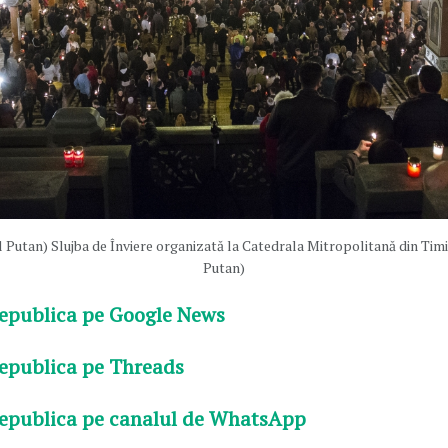
 Putan) Slujba de Înviere organizată la Catedrala Mitropolitană din Tim
Putan)
epublica pe Google News
epublica pe Threads
epublica pe canalul de WhatsApp