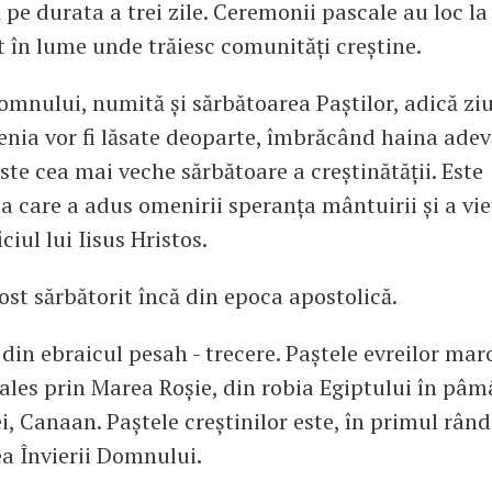
 pe durata a trei zile. Ceremonii pascale au loc la
ot în lume unde trăiesc comunităţi creştine.
omnului, numită şi sărbătoarea Paştilor, adică ziu
clenia vor fi lăsate deoparte, îmbrăcând haina adev
este cea mai veche sărbătoare a creştinătăţii. Este
a care a adus omenirii speranţa mântuirii şi a vieţ
iciul lui Iisus Hristos.
fost sărbătorit încă din epoca apostolică.
 din ebraicul pesah - trecere. Paştele evreilor mar
ales prin Marea Roşie, din robia Egiptului în pâm
i, Canaan. Paştele creştinilor este, în primul rând
a Învierii Domnului.