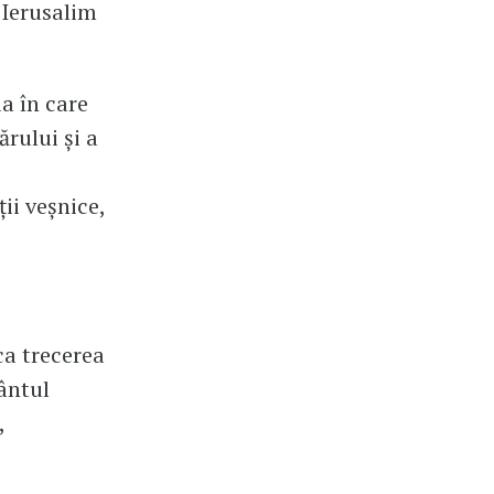
 Ierusalim
a în care
ărului şi a
ii veşnice,
ca trecerea
ântul
,