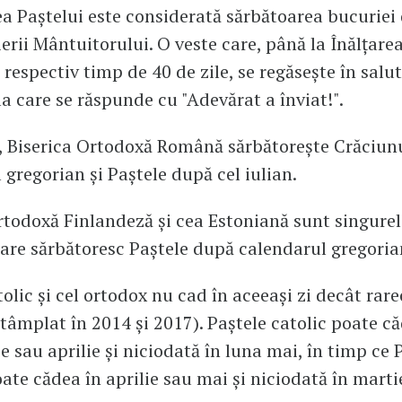
a Paştelui este considerată sărbătoarea bucuriei
ierii Mântuitorului. O veste care, până la Înălţare
respectiv timp de 40 de zile, se regăseşte în salut
 la care se răspunde cu "Adevărat a înviat!".
, Biserica Ortodoxă Română sărbătoreşte Crăciun
 gregorian şi Paştele după cel iulian.
rtodoxă Finlandeză şi cea Estoniană sunt singurele
are sărbătoresc Paştele după calendarul gregoria
olic şi cel ortodox nu cad în aceeaşi zi decât rare
tâmplat în 2014 şi 2017). Paştele catolic poate că
e sau aprilie şi niciodată în luna mai, în timp ce 
ate cădea în aprilie sau mai şi niciodată în marti