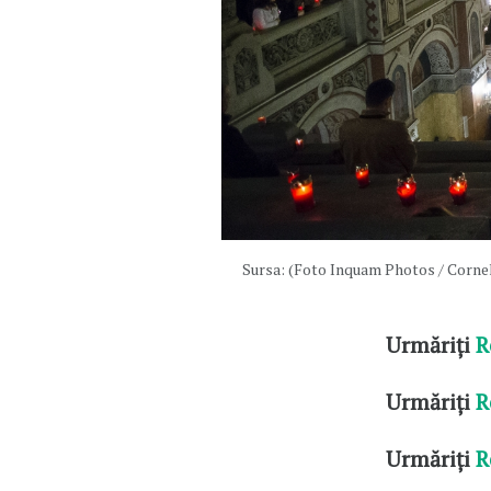
Sursa: (Foto Inquam Photos / Cornel
Urmăriți
R
Urmăriți
R
Urmăriți
R