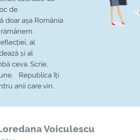
loc de
 că doar așa România
Să rămânem
flecției, al
dează și al
mbă ceva. Scrie,
pune. Republica îți
tru anii care vin.
Loredana Voiculescu