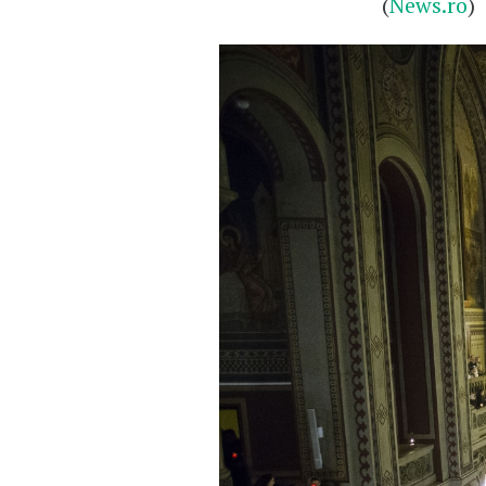
(
News.ro
)