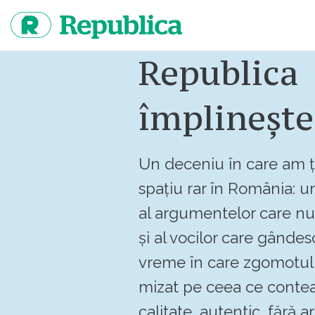
Sari
la
continut
Republica
împlinește
Un deceniu în care am ț
spațiu rar în România: un
al argumentelor care n
și al vocilor care gândes
vreme în care zgomotul 
mizat pe ceea ce contea
calitate, autentic, fără art