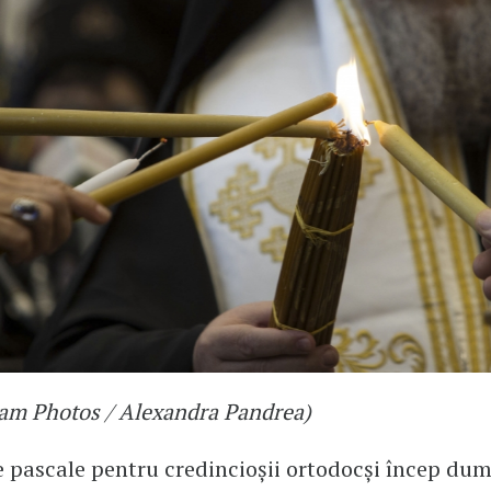
am Photos / Alexandra Pandrea)
e pascale pentru credincioşii ortodocşi încep dumi