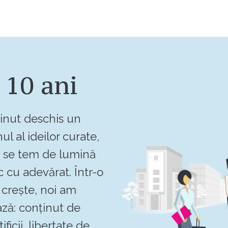
 10 ani
inut deschis un
ul al ideilor curate,
u se tem de lumină
c cu adevărat. Într-o
crește, noi am
ză: conținut de
ificii, libertate de