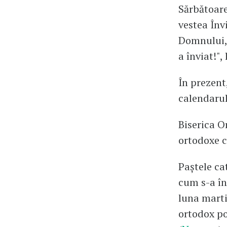
Sărbătoare
vestea Înv
Domnului, 
a înviat!",
În prezent
calendarul
Biserica O
ortodoxe c
Paştele cat
cum s-a în
luna marti
ortodox po