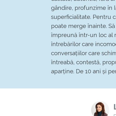
gândire, profunzime în 
superficialitate. Pentru
poate merge înainte. 
împreună într-un loc al re
întrebărilor care incomo
conversațiilor care schi
întreabă, contestă, pro
aparține. De 10 ani și pen