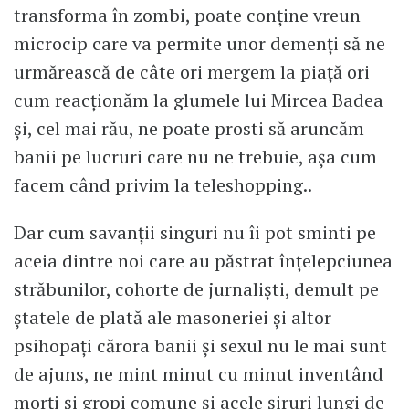
transforma în zombi, poate conţine vreun
microcip care va permite unor demenţi să ne
urmărească de câte ori mergem la piaţă ori
cum reacţionăm la glumele lui Mircea Badea
şi, cel mai rău, ne poate prosti să aruncăm
banii pe lucruri care nu ne trebuie, aşa cum
facem când privim la teleshopping..
Dar cum savanţii singuri nu îi pot sminti pe
aceia dintre noi care au păstrat înţelepciunea
străbunilor, cohorte de jurnalişti, demult pe
ştatele de plată ale masoneriei şi altor
psihopaţi cărora banii şi sexul nu le mai sunt
de ajuns, ne mint minut cu minut inventând
morţi şi gropi comune şi acele şiruri lungi de