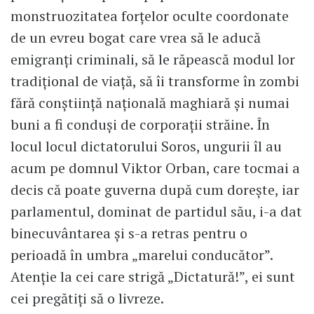
monstruozitatea forţelor oculte coordonate
de un evreu bogat care vrea să le aducă
emigranţi criminali, să le răpească modul lor
tradiţional de viaţă, să îi transforme în zombi
fără conştiinţă naţională maghiară şi numai
buni a fi conduşi de corporaţii străine. În
locul locul dictatorului Soros, ungurii îl au
acum pe domnul Viktor Orban, care tocmai a
decis că poate guverna după cum doreşte, iar
parlamentul, dominat de partidul său, i-a dat
binecuvântarea şi s-a retras pentru o
perioadă în umbra „marelui conducător”.
Atenţie la cei care strigă „Dictatură!”, ei sunt
cei pregătiţi să o livreze.