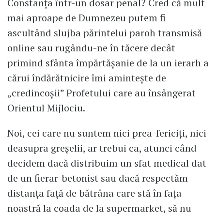
Constanţa într-un dosar penal? Cred că mult
mai aproape de Dumnezeu putem fi
ascultând slujba părintelui paroh transmisă
online sau rugându-ne în tăcere decât
primind sfânta împărtăşanie de la un ierarh a
cărui îndărătnicire îmi aminteşte de
„credincoşii” Profetului care au însângerat
Orientul Mijlociu.
Noi, cei care nu suntem nici prea-fericiţi, nici
deasupra greşelii, ar trebui ca, atunci când
decidem dacă distribuim un sfat medical dat
de un fierar-betonist sau dacă respectăm
distanţa faţă de bătrâna care stă în faţa
noastră la coada de la supermarket, să nu