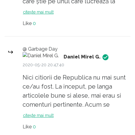
de multe ori in istorie pana acum.
care știe pe unul care lucrează la
Microsoft și știe o sursa anonima din
citește mai mult
guvernul american și îl știe pe Gates,
Like
0
ca asta ar fi cumpărat site-ul de la
CTP. Da’ fii și tu atent la ce postezi, ca
acum au astia adresa ta... Hai sa fii
@ Garbage Day
sănătos! Q
Daniel Mirel G.
2020-05-20 20:47:40
Nici citiorii de Republica nu mai sunt
ce/au fost. La inceput, pe langa
articolele bune si alese, mai erau si
comenturi pertinente. Acum se
comenteaza 'Care pe care''. Sunt multi
citește mai mult
care comenteaza doar din titlu sau
Like
0
citit printre randuri si fac pe desteptii.