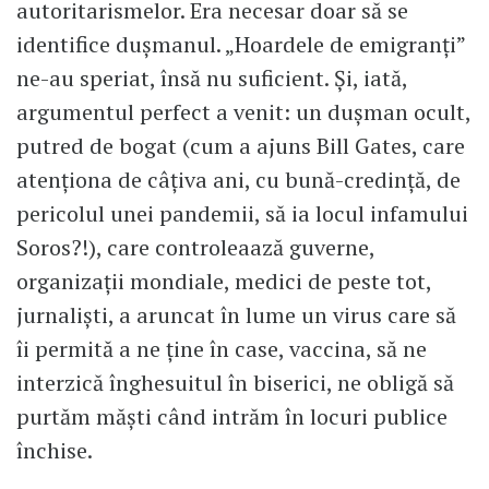
autoritarismelor. Era necesar doar să se
identifice duşmanul. „Hoardele de emigranţi”
ne-au speriat, însă nu suficient. Şi, iată,
argumentul perfect a venit: un duşman ocult,
putred de bogat (cum a ajuns Bill Gates, care
atenţiona de câţiva ani, cu bună-credinţă, de
pericolul unei pandemii, să ia locul infamului
Soros?!), care controleaază guverne,
organizaţii mondiale, medici de peste tot,
jurnalişti, a aruncat în lume un virus care să
îi permită a ne ţine în case, vaccina, să ne
interzică înghesuitul în biserici, ne obligă să
purtăm măşti când intrăm în locuri publice
închise.