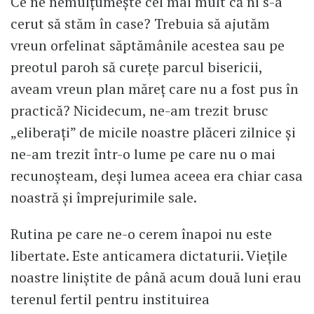
Ce ne nemulţumeşte cel mai mult că ni s-a
cerut să stăm în case? Trebuia să ajutăm
vreun orfelinat săptămânile acestea sau pe
preotul paroh să cureţe parcul bisericii,
aveam vreun plan măreţ care nu a fost pus în
practică? Nicidecum, ne-am trezit brusc
„eliberaţi” de micile noastre plăceri zilnice şi
ne-am trezit într-o lume pe care nu o mai
recunoşteam, deşi lumea aceea era chiar casa
noastră şi împrejurimile sale.
Rutina pe care ne-o cerem înapoi nu este
libertate. Este anticamera dictaturii. Vieţile
noastre liniştite de până acum două luni erau
terenul fertil pentru instituirea