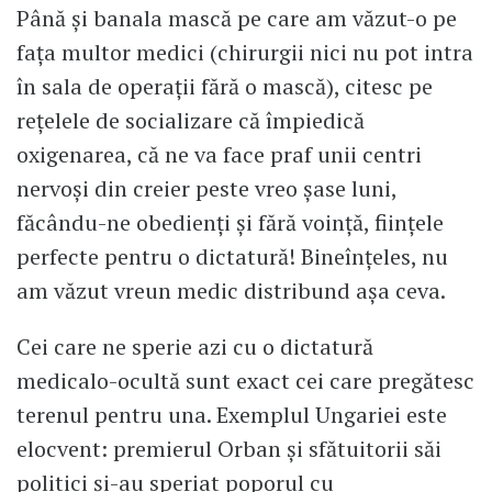
Până şi banala mască pe care am văzut-o pe
faţa multor medici (chirurgii nici nu pot intra
în sala de operaţii fără o mască), citesc pe
reţelele de socializare că împiedică
oxigenarea, că ne va face praf unii centri
nervoşi din creier peste vreo şase luni,
făcându-ne obedienţi şi fără voinţă, fiinţele
perfecte pentru o dictatură! Bineînţeles, nu
am văzut vreun medic distribund aşa ceva.
Cei care ne sperie azi cu o dictatură
medicalo-ocultă sunt exact cei care pregătesc
terenul pentru una. Exemplul Ungariei este
elocvent: premierul Orban şi sfătuitorii săi
politici şi-au speriat poporul cu