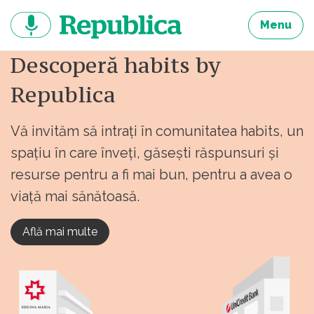
Sari
la
Menu
continut
Descoperă habits by
Republica
Vă invităm să intrați în comunitatea habits, un
spațiu în care înveți, găsești răspunsuri și
resurse pentru a fi mai bun, pentru a avea o
viață mai sănătoasă.
Află mai multe