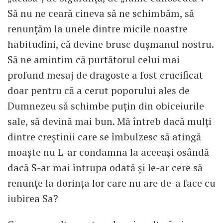
Să nu ne ceară cineva să ne schimbăm, să
renunţăm la unele dintre micile noastre
habitudini, că devine brusc duşmanul nostru.
Să ne amintim că purtătorul celui mai
profund mesaj de dragoste a fost crucificat
doar pentru că a cerut poporului ales de
Dumnezeu să schimbe puţin din obiceiurile
sale, să devină mai bun. Mă întreb dacă mulţi
dintre creştinii care se îmbulzesc să atingă
moaşte nu L-ar condamna la aceeaşi osândă
dacă S-ar mai întrupa odată şi le-ar cere să
renunţe la dorinţa lor care nu are de-a face cu
iubirea Sa?