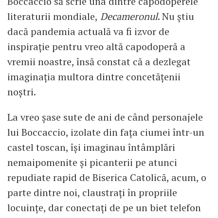
Boccaccio să scrie una dintre capodoperele
literaturii mondiale,
Decameronul
. Nu ştiu
dacă pandemia actuală va fi izvor de
inspiraţie pentru vreo altă capodoperă a
vremii noastre, însă constat că a dezlegat
imaginaţia multora dintre concetăţenii
noştri.
La vreo şase sute de ani de când personajele
lui Boccaccio, izolate din faţa ciumei într-un
castel toscan, îşi imaginau întâmplări
nemaipomenite şi picanterii pe atunci
repudiate rapid de Biserica Catolică, acum, o
parte dintre noi, claustraţi în propriile
locuinţe, dar conectaţi de pe un biet telefon