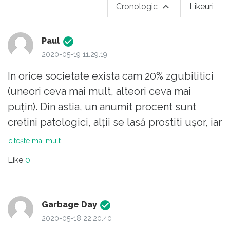
Cronologic
Likeuri
Paul
2020-05-19 11:29:19
In orice societate exista cam 20% zgubilitici
(uneori ceva mai mult, alteori ceva mai
puțin). Din astia, un anumit procent sunt
cretini patologici, alții se lasă prostiti ușor, iar
restul sunt duși cu pluta pe bune. Dacă e sa
citește mai mult
ma refer numai la aia care se lasă prostiti, cei
Like
0
mai inteligenți dintre ei sunt in stare sa
aplice un silogism valid, însă nu își pot da
seama ca prezumtiile de la baza
Garbage Day
silogismului sunt false. Cu alte cuvinte nu
2020-05-18 22:20:40
sunt in stare sa își formeze o privire de