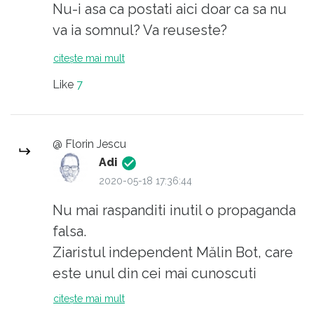
Nu-i asa ca postati aici doar ca sa nu
va ia somnul? Va reuseste?
citește mai mult
Like
7
@ Florin Jescu
Adi
2020-05-18 17:36:44
Nu mai raspanditi inutil o propaganda
falsa.
Ziaristul independent Mălin Bot, care
este unul din cei mai cunoscuti
membri #rezist, a dezmintit public că
citește mai mult