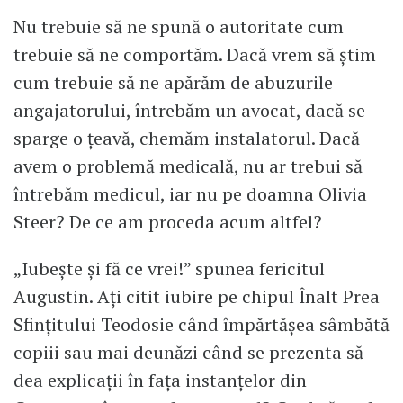
Nu trebuie să ne spună o autoritate cum
trebuie să ne comportăm. Dacă vrem să ştim
cum trebuie să ne apărăm de abuzurile
angajatorului, întrebăm un avocat, dacă se
sparge o ţeavă, chemăm instalatorul. Dacă
avem o problemă medicală, nu ar trebui să
întrebăm medicul, iar nu pe doamna Olivia
Steer? De ce am proceda acum altfel?
„Iubeşte şi fă ce vrei!” spunea fericitul
Augustin. Aţi citit iubire pe chipul Înalt Prea
Sfinţitului Teodosie când împărtăşea sâmbătă
copiii sau mai deunăzi când se prezenta să
dea explicaţii în faţa instanţelor din