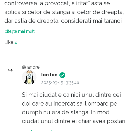
controverse, a provocat, a iritat" asta se
aplica si celor de stanga si celor de dreapta,
dar astia de dreapta, considerati mai taranoi
si mai iubitori de arme nu au incercat sa ii
citește mai mult
asasineze pe biden sau kamala harris. ciudat
Like
4
totusi cum trump a avut 2 tentative si pe kirk
l-au nimerit.
@ andrei
Ion Ion
2025-09-15 13:35:46
Si mai ciudat e ca nici unul dintre cei
doi care au incercat sa-l omoare pe
dumph nu era de stanga. In mod
ciudat unul dintre ei chiar avea postari
anti imigratie si antisemitice