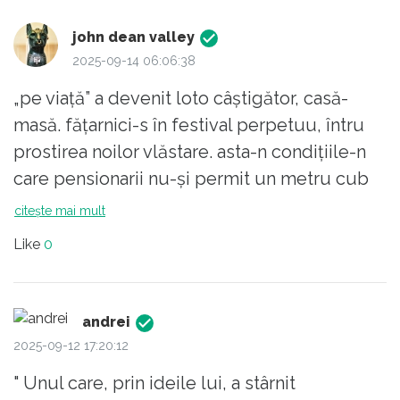
john dean valley
2025-09-14 06:06:38
„pe viață” a devenit loto câștigător, casă-
masă. fățarnici-s în festival perpetuu, întru
prostirea noilor vlăstare. asta-n condițiile-n
care pensionarii nu-și permit un metru cub
apă caldă+canalizare+”pierderi”. dați-vă
citește mai mult
măsura. ce zile trăim, din ce-n-ce mai mulți
Like
0
se-aruncă-n cap, vria morală devine mașină
de tocat.
andrei
2025-09-12 17:20:12
" Unul care, prin ideile lui, a stârnit