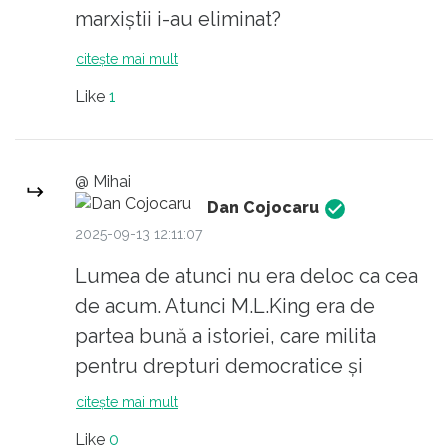
marxiștii i-au eliminat?
citește mai mult
Like
1
@ Mihai
Dan Cojocaru
2025-09-13 12:11:07
Lumea de atunci nu era deloc ca cea
de acum. Atunci M.L.King era de
partea bună a istoriei, care milita
pentru drepturi democratice și
împotriva discriminării de orice fel,
citește mai mult
inclusiv rasiale. Iar rasiștii erau
Like
0