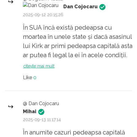
Dan Cojocaru
prietenoase si flori in mana...
2025-09-12 20:15:26
Niste fecioare pure...
În SUA încă există pedeapsa cu
moartea în unele state și dacă asasinul
lui Kirk ar primi pedeapsa capitală asta
ar putea fi legal la ei în acele condiții.
Noi europenii însă, și eu personal NU
citește mai mult
sunt / NU suntem pentru pedeapsa
Like
0
cu moartea. Totuși comparația cu
cazul Hitler e total forțată. Kirk și-a
folosit numai libertatea de exprimare,
@ Dan Cojocaru
în mod democratic. Pe ai lui i-a
Mihai
încântat, pe adversarii lui politici i-a
2025-09-13 11:17:14
exasperat. Motiv pentru care l-au și
În anumite cazuri pedeapsa capitală