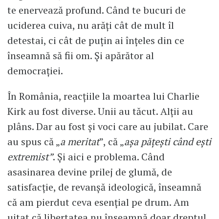
te enervează profund. Când te bucuri de
uciderea cuiva, nu arăți cât de mult îl
detestai, ci cât de puțin ai înțeles din ce
înseamnă să fii om. Și apărător al
democrației.
În România, reacțiile la moartea lui Charlie
Kirk au fost diverse. Unii au tăcut. Alții au
plâns. Dar au fost și voci care au jubilat. Care
au spus că „
a meritat
”, că „
așa pățești când ești
extremist”
. Și aici e problema. Când
asasinarea devine prilej de glumă, de
satisfacție, de revanșă ideologică, înseamnă
că am pierdut ceva esențial pe drum. Am
uitat că libertatea nu înseamnă doar dreptul