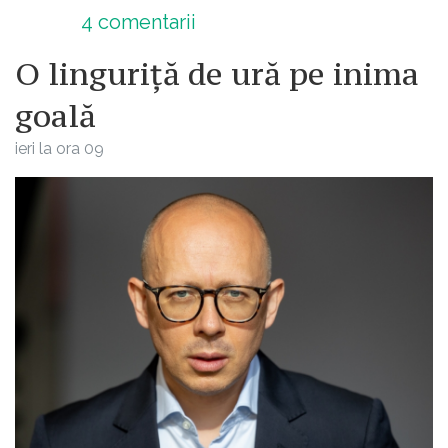
4
comentarii
O linguriță de ură pe inima
goală
ieri la ora 09