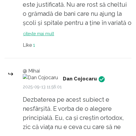
lichidat. Cu Hitler e altă treabă. El a
este justificată. Nu are rost să cheltui
fost un atacator continuu, un criminal
o grămadă de bani care nu ajung la
de război continuu. Un atentat
școli și spitale pentru a ține în variată o
împotriva lui nu ar fi avut semnificația
scursură, fie că este vreun pedofil,
citește mai mult
unei pedepse pentru fapte anterioare,
criminal în serie, psihopat, sociopat
Like
1
ci o încercare disperată de OPRIRE a
sau trădător rusofil.
genocidului pe care îl organiza în mod
continuu. Adică un act subsumat
@ Mihai
războiului. De fapt au existat atentate
Dan Cojocaru
la Hitler, dar din păcate nereușite. Acei
2025-09-13 11:56:01
atentatori erau DE PARTEA BUNĂ A
Dezbaterea pe acest subiect e
BARICADEI și toată lumea normală la
nesfârșită. E vorba de o alegere
cap s-ar fi bucurat să piară atacatorul,
principială. Eu, ca și creștin ortodox,
criminalul și cel din cauza căruia nu se
zic că viața nu e ceva cu care să ne
mai tremina războiul și crimele de
jucăm noi de-a Dumnezeu, ea fiind A