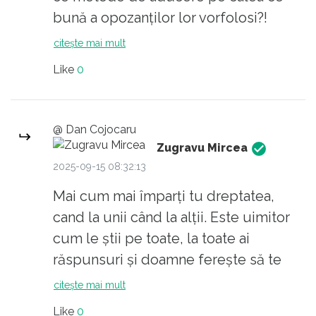
felurite, de cat era copil pana acum.
bună a opozanților lor vorfolosi?!
Tu asta ai inteles, ca problema sunt
citește mai mult
"progresistii", nu sanatatea mentala si
Like
0
accesul facil la arme? Cum ai ajuns la
concluzia asta?
@ Dan Cojocaru
Zugravu Mircea
2025-09-15 08:32:13
Mai cum mai împarți tu dreptatea,
cand la unii când la alții. Este uimitor
cum le știi pe toate, la toate ai
răspunsuri și doamne ferește să te
contrazică careva că-l și sufoci cu
citește mai mult
"elocinta" ta.
Like
0