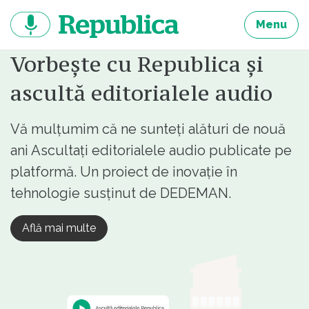
Sari
la
Menu
continut
Vorbește cu Republica și
ascultă editorialele audio
Vă mulțumim că ne sunteți alături de nouă
ani Ascultați editorialele audio publicate pe
platformă. Un proiect de inovație în
tehnologie susținut de DEDEMAN.
Află mai multe