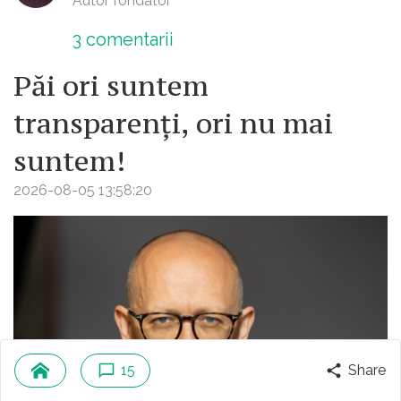
Autor fondator
3
comentarii
Păi ori suntem
transparenți, ori nu mai
suntem!
2026-08-05 13:58:20
15
Share