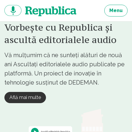
Sari
la
Menu
continut
Vorbește cu Republica și
ascultă editorialele audio
Vă mulțumim că ne sunteți alături de nouă
ani Ascultați editorialele audio publicate pe
platformă. Un proiect de inovație în
tehnologie susținut de DEDEMAN.
Află mai multe