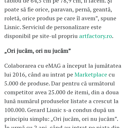
tablou de 64,5 cm pe 78,9 cm, îl facem. Și
poate să fie orice, paravan, pernă, geantă,
roletă, orice produs pe care îl avem”, spune
Lisnic. Serviciul de personalizare este
disponibil pe site-ul propriu
artfactory.ro
.
„Ori jucăm, ori nu jucăm”
Colaborarea cu eMAG a început la jumătatea
lui 2016, când au intrat pe
Marketplace
cu
5.000 de produse. Dar pentru că următorul
competitor avea 25.000 de itemi, din a doua
lună numărul produselor listate a crescut la
100.000. Gerard Lisnic s-a condus după un
principiu simplu: „Ori jucăm, ori nu jucăm”.
În urmă cu 2 ani, când au intrat pe piața din