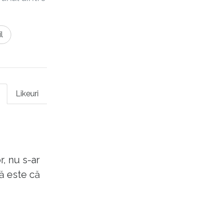
l
Likeuri
r, nu s-ar
ă este că