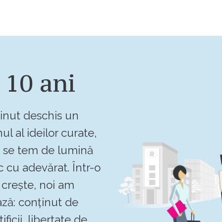
 10 ani
inut deschis un
ul al ideilor curate,
u se tem de lumină
c cu adevărat. Într-o
crește, noi am
ză: conținut de
ificii, libertate de