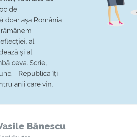
loc de
 că doar așa România
Să rămânem
flecției, al
dează și al
mbă ceva. Scrie,
pune. Republica îți
tru anii care vin.
Vasile Bănescu