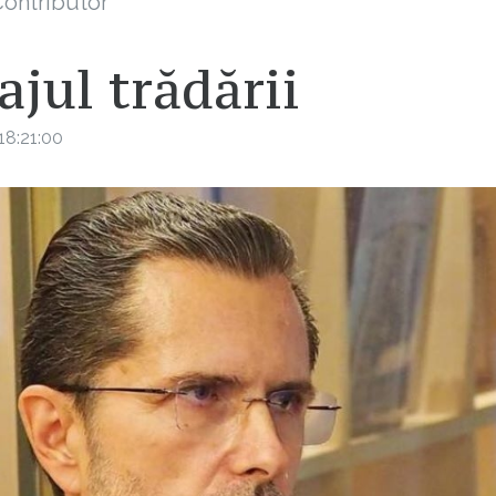
ontributor
ajul trădării
18:21:00