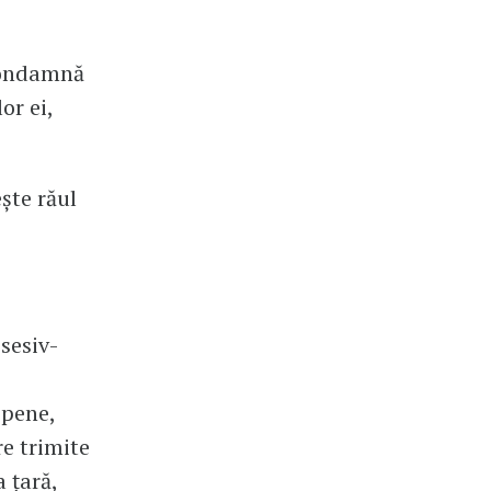
 condamnă
or ei,
ște răul
bsesiv-
opene,
e trimite
a țară,