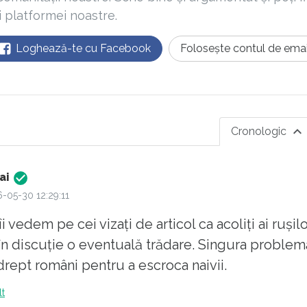
ii platformei noastre.
Loghează-te cu Facebook
Folosește contul de emai
Cronologic
ai
-05-30 12:29:11
i vedem pe cei vizați de articol ca acoliți ai rușilo
n discuție o eventuală trădare. Singura problem
drept români pentru a escroca naivii.
lt