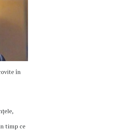
ovite în
nțele,
 în timp ce