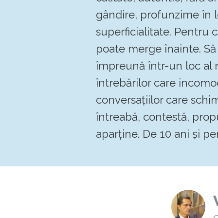
gândire, profunzime în 
superficialitate. Pentru
poate merge înainte. 
împreună într-un loc al re
întrebărilor care incomo
conversațiilor care schi
întreabă, contestă, pro
aparține. De 10 ani și pen