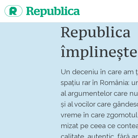
Sari
la
continut
Republica
împlinește
Un deceniu în care am ț
spațiu rar în România: un
al argumentelor care n
și al vocilor care gândes
vreme în care zgomotul 
mizat pe ceea ce contea
calitate, autentic, fără art