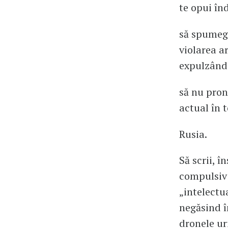
te opui înd
să spumegi
violarea ar
expulzând 
să nu pron
actual în 
Rusia.
Să scrii, î
compulsiv 
„intelectu
negăsind î
dronele uri