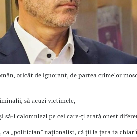
 român, oricât de ignorant, de partea crimelor mosc
iminalii, să acuzi victimele,
 și să-i calomniezi pe cei care-ți arată onest difere
, ca „politician” naționalist, că ții la țara ta chiar