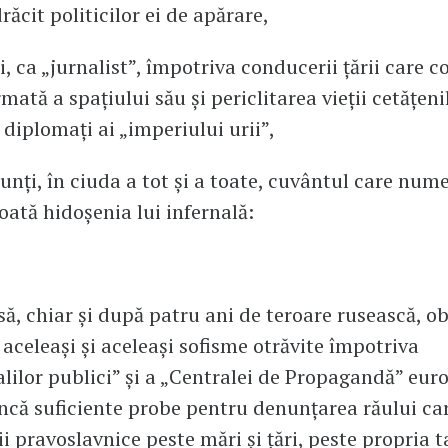
răcit politicilor ei de apărare,
, ca „jurnalist”, împotriva conducerii țării care
mată a spațiului său și periclitarea vieții cetățenil
diplomați ai „imperiului urii”,
unți, în ciuda a tot și a toate, cuvântul care nume
toată hidoșenia lui infernală:
nsă, chiar și după patru ani de teroare rusească, o
aceleași și aceleași sofisme otrăvite împotriva
alilor publici” și a „Centralei de Propagandă” eur
ncă suficiente probe pentru denunțarea răului car
i pravoslavnice peste mări și țări, peste propria t