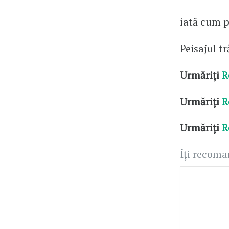
iată cum p
Peisajul tr
Urmăriți
R
Urmăriți
R
Urmăriți
R
Îți recom