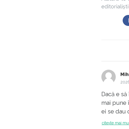
editorialișt
Mih
2026
Dacă e să î
mai pune î
ei se dau 
citește mai mu