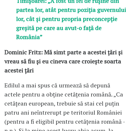
Timișoarei: „A fost un fel de rușine din
partea lor, atât pentru poziția guvernului
lor, cât și pentru propria preconcepție
greșită pe care au avut-o față de
România”
Dominic Fritz: Mă simt parte a acestei țări și
vreau să fiu și eu cineva care croiește soarta
acestei țări
Edilul a mai spus că urmează să depună
actele pentru a obține cetățenia română. „Ca
cetățean european, trebuie să stai cel puțin
patru ani neîntrerupt pe teritoriul României
(pentru a fi eligibil pentru cetățenia română -
n.n.). Și la mine acest lucru abia acum, la