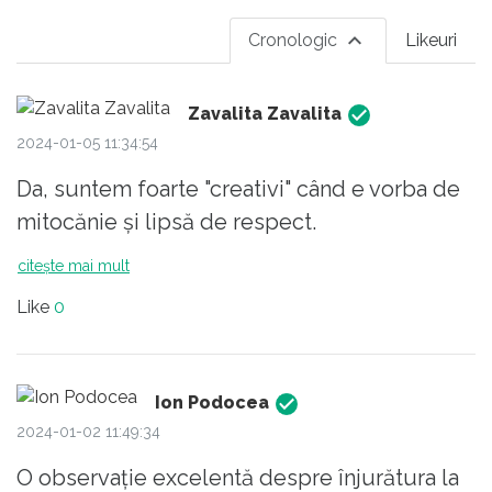
Cronologic
Likeuri
Zavalita Zavalita
2024-01-05 11:34:54
Da, suntem foarte "creativi" când e vorba de
mitocănie și lipsă de respect.
citește mai mult
Like
0
Ion Podocea
2024-01-02 11:49:34
O observație excelentă despre înjurătura la