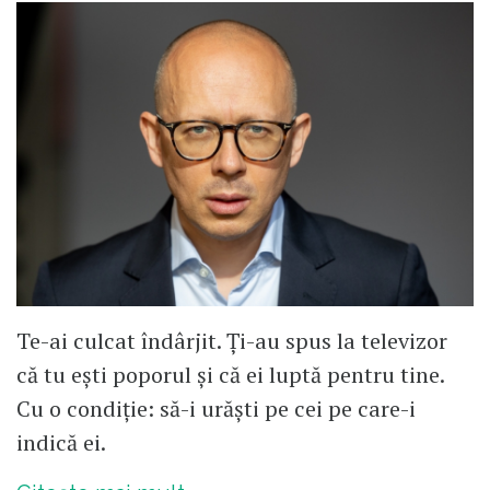
Te-ai culcat îndârjit. Ți-au spus la televizor
că tu ești poporul și că ei luptă pentru tine.
Cu o condiție: să-i urăști pe cei pe care-i
indică ei.