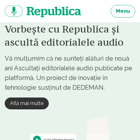
Sari
la
Menu
continut
Vorbește cu Republica și
ascultă editorialele audio
Vă mulțumim că ne sunteți alături de nouă
ani Ascultați editorialele audio publicate pe
platformă. Un proiect de inovație în
tehnologie susținut de DEDEMAN.
Află mai multe