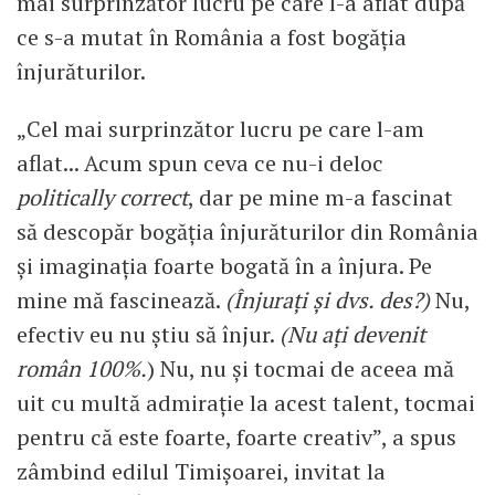
mai surprinzător lucru pe care l-a aflat după
ce s-a mutat în România a fost bogăția
înjurăturilor.
„Cel mai surprinzător lucru pe care l-am
aflat... Acum spun ceva ce nu-i deloc
politically correct
, dar pe mine m-a fascinat
să descopăr bogăția înjurăturilor din România
și imaginația foarte bogată în a înjura. Pe
mine mă fascinează.
(Înjurați și dvs. des?)
Nu,
efectiv eu nu știu să înjur.
(Nu ați devenit
român 100%.
) Nu, nu și tocmai de aceea mă
uit cu multă admirație la acest talent, tocmai
pentru că este foarte, foarte creativ”, a spus
zâmbind edilul Timișoarei, invitat la