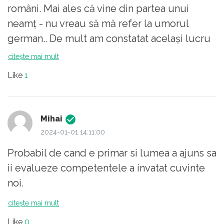
români. Mai ales că vine din partea unui
neamț - nu vreau să mă refer la umorul
german.. De mult am constatat același lucru
despre înjurăturile la români. Nu numai că
citește mai mult
sunt plastice dar ,multe, au o anumită
Like
1
perversitate - curios pentru că românii sunt,
în general, destul de pudici.Curios , multe
înjurături se referă la mamă.Nu dau exemple
Mihai
din pudoare. Primarul Timișoarei vorbește o
2024-01-01 14:11:00
bună limbă română, cu mult mai bună decât
Probabil de cand e primar si lumea a ajuns sa
multe „personalități publice” care violează -
ii evalueze competentele a invatat cuvinte
din incultură- limba română.
noi.
citește mai mult
Like
0