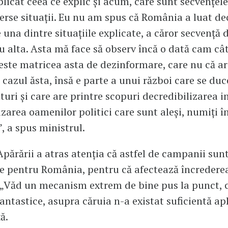
licat ceea ce explic și acum, care sunt secvențele
erse situații. Eu nu am spus că România a luat de
 una dintre situațiile explicate, a căror secvență 
u alta. Asta mă face să observ încă o dată cam câ
este matricea asta de dezinformare, care nu că ar
 cazul ăsta, însă e parte a unui război care se duc
uri și care are printre scopuri decredibilizarea ins
zarea oamenilor politici care sunt aleși, numiți în
”, a spus ministrul.
Apărării a atras atenția că astfel de campanii sun
e pentru România, pentru că afectează încredere
. „Văd un mecanism extrem de bine pus la punct, 
fantastice, asupra căruia n-a existat suficientă ap
ă.