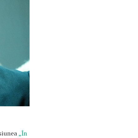
isiunea
„În