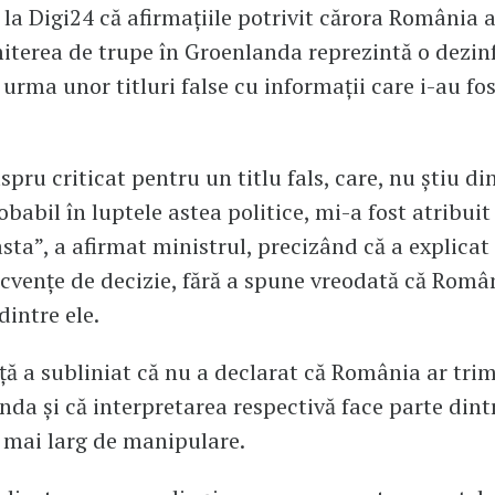
 la Digi24 că afirmațiile potrivit cărora România ar
miterea de trupe în Groenlanda reprezintă o dezi
 urma unor titluri false cu informații care i-au fo
pru criticat pentru un titlu fals, care, nu știu di
babil în luptele astea politice, mi-a fost atribuit
 asta”, a afirmat ministrul, precizând că a explicat
ecvențe de decizie, fără a spune vreodată că Româ
intre ele.
ă a subliniat că nu a declarat că România ar trim
nda și că interpretarea respectivă face parte dint
mai larg de manipulare.