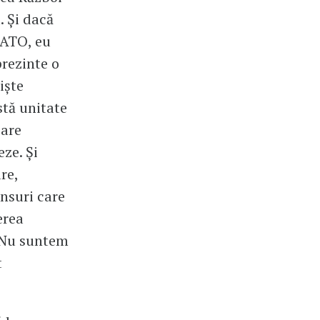
. Și dacă
NATO, eu
prezinte o
iște
stă unitate
care
ze. Și
re,
unsuri care
erea
. Nu suntem
t