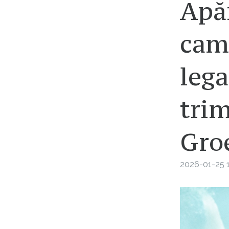
Apă
cam
lega
trim
Gro
2026-01-25 