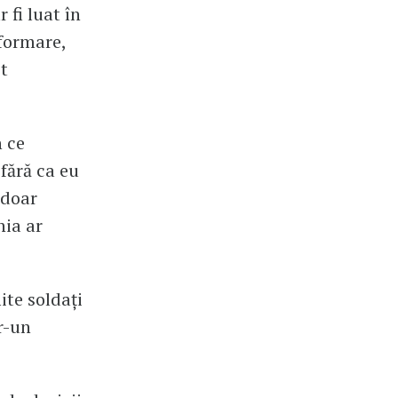
 fi luat în
nformare,
st
n ce
 fără ca eu
 doar
nia ar
ite soldați
r-un