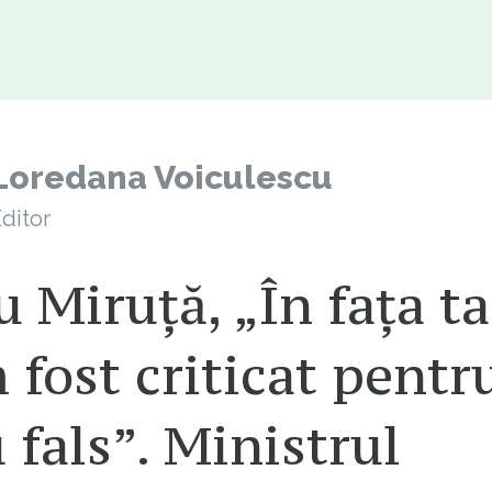
Loredana Voiculescu
ditor
 Miruță, „În fața ta
fost criticat pentr
u fals”. Ministrul