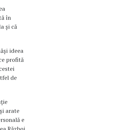
ea
tă în
a și că
săși ideea
ce profită
cestei
tfel de
ție
și arate
rsonală e
lea Război