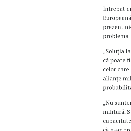
Întrebat c
Europeană 
prezent ni
problema t
„Soluția l
că poate f
celor care
alianțe mi
probabilit
„Nu suntem
militară. 
capacitate
că n-ar pr