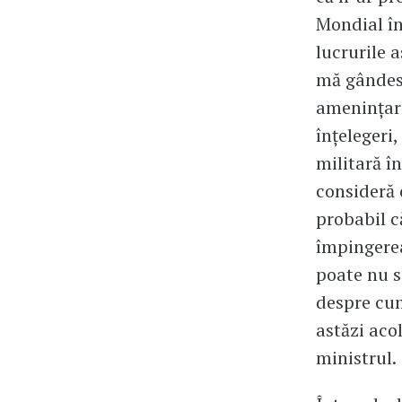
Mondial în
lucrurile 
mă gândesc
amenințare
înțelegeri
militară î
consideră 
probabil c
împingerea
poate nu s
despre cum
astăzi aco
ministrul.