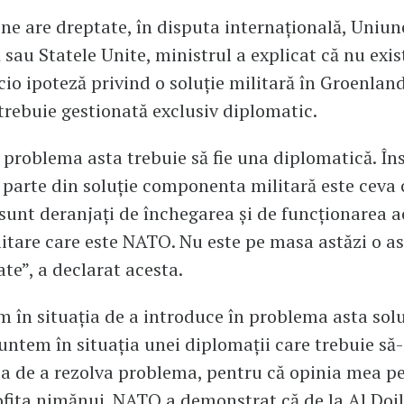
ine are dreptate, în disputa internațională, Uniun
sau Statele Unite, ministrul a explicat că nu exis
cio ipoteză privind o soluție militară în Groenland
rebuie gestionată exclusiv diplomatic.
a problema asta trebuie să fie una diplomatică. În
i parte din soluție componenta militară este ceva 
 sunt deranjați de închegarea și de funcționarea a
litare care este NATO. Nu este pe masa astăzi o as
ate”, a declarat acesta.
 în situația de a introduce în problema asta solu
Suntem în situația unei diplomații care trebuie să-
a de a rezolva problema, pentru că opinia mea pe
ofita nimănui. NATO a demonstrat că de la Al Doi