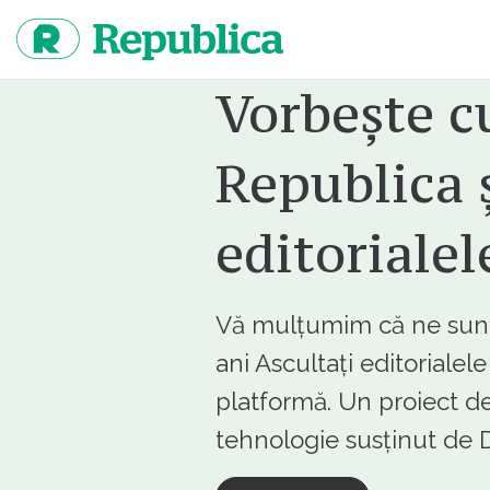
Sari
la
continut
Vorbește c
Republica ș
editorialel
Vă mulțumim că ne sunte
ani Ascultați editorialel
platformă. Un proiect de
tehnologie susținut d