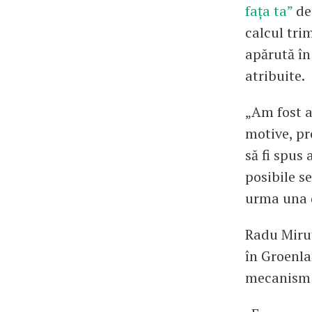
fața ta”
de
calcul tri
apărută în
atribuite.
„Am fost as
motive, pro
să fi spus
posibile s
urma una d
Radu Miruț
în Groenla
mecanism 