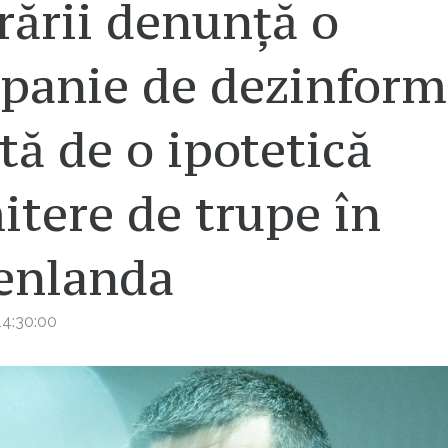
rării denunță o
panie de dezinform
tă de o ipotetică
itere de trupe în
enlanda
14:30:00