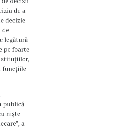
 de decizii
cizia de a
de decizie
t de
e legătură
e pe foarte
tituțiilor,
 funcțiile
t
a publică
cu niște
lecare”, a