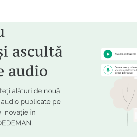
u
i ascultă
e audio
ți alături de nouă
e audio publicate pe
 inovație în
e DEDEMAN.