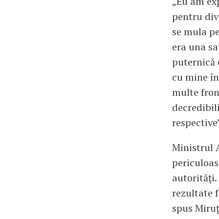
„Eu am exp
pentru div
se mula pe
era una sa
puternică 
cu mine în
multe front
decredibili
respective
Ministrul 
periculoas
autorități
rezultate 
spus Miruț