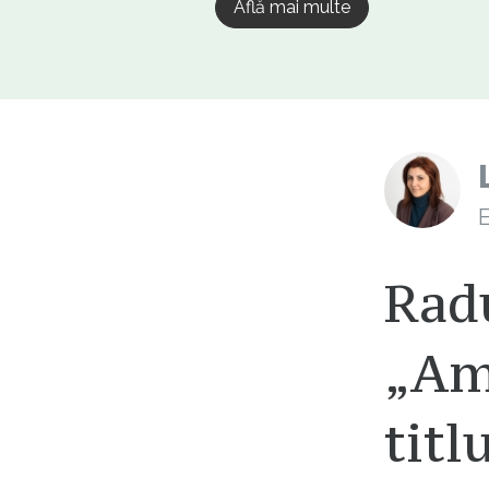
Află mai multe
E
Radu
„Am 
titl