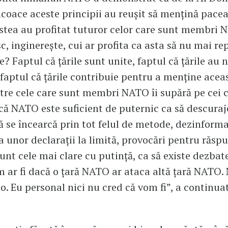
coace aceste principii au reușit să mențină pacea
astea au profitat tuturor celor care sunt membri 
, inginerește, cui ar profita ca asta să nu mai re
? Faptul că țările sunt unite, faptul că țările au n
, faptul că țările contribuie pentru a menține acea
ntre cele care sunt membri NATO îi supără pe cei 
că NATO este suficient de puternic ca să descuraje
ă se încearcă prin tot felul de metode, dezinforma
 unor declarații la limită, provocări pentru răsp
unt cele mai clare cu putință, ca să existe dezbat
 ar fi dacă o țară NATO ar ataca altă țară NATO
lo. Eu personal nici nu cred că vom fi”, a continua