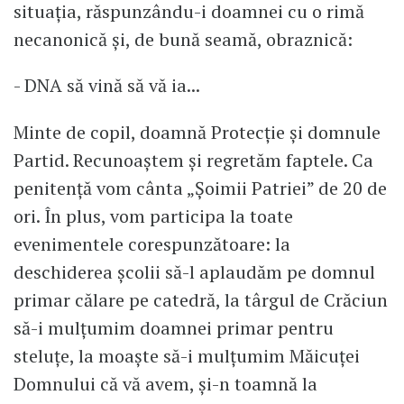
situația, răspunzându-i doamnei cu o rimă
necanonică și, de bună seamă, obraznică:
- DNA să vină să vă ia...
Minte de copil, doamnă Protecție și domnule
Partid. Recunoaștem și regretăm faptele. Ca
penitență vom cânta „Șoimii Patriei” de 20 de
ori. În plus, vom participa la toate
evenimentele corespunzătoare: la
deschiderea școlii să-l aplaudăm pe domnul
primar călare pe catedră, la târgul de Crăciun
să-i mulțumim doamnei primar pentru
steluțe, la moaște să-i mulțumim Măicuței
Domnului că vă avem, și-n toamnă la