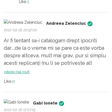
Like
1
Andreea Zelenciuc
2017-02-16 20:57:00
Ar fi tentant sa-i catalogam drept ipocriti
dar....de la o vreme mi se pare ca este vorba
despre altceva, mult mai grav, pur si simplu
acesti replicanți (nu li se potriveste alt
apelativ!) demonstreaza ca nu au
citește mai mult
sentimente, nu au inteligenta proprie, nu
Like
0
sunt umani. Gandirea lor este profund
afectata de spalarea de creiere masiva de
care au beneficiat in continuu si in mod
Gabi Ionete
benevol ( sau nu?!) din partea
2017-02-16 17:07:19