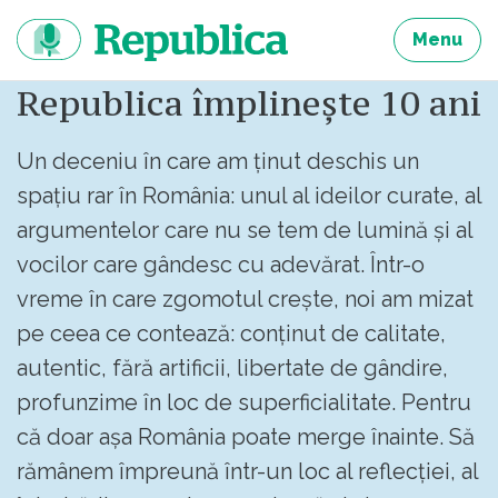
Sari
la
Menu
continut
Republica împlinește 10 ani
Un deceniu în care am ținut deschis un
spațiu rar în România: unul al ideilor curate, al
argumentelor care nu se tem de lumină și al
vocilor care gândesc cu adevărat. Într-o
vreme în care zgomotul crește, noi am mizat
pe ceea ce contează: conținut de calitate,
autentic, fără artificii, libertate de gândire,
profunzime în loc de superficialitate. Pentru
că doar așa România poate merge înainte. Să
rămânem împreună într-un loc al reflecției, al