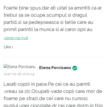
conducatorului sau conducatorilor lor (a se
Foarte bine spus,dar ati uitat sa amintiti ca ar
citi lider sau lideri de partid!). Ceea ce
trebui sa se ocupe,scumpul si dragul
descriam mai devreme, in psihiatrie, se
partid,si sa pedepseasca si tarile care au
cheama psihopatie!
primit parintii la munca si ai caror opii au
Mi-e teama ca exact asemenea specimene
ramas in tara.De ce creeaza locuri de munca?
citește mai mult
se afla in pozitii importante, de decizie, iar
noi, oricat de relaxati in exprimare am dori sa
Like
1
fim, eventual sperand ca le atragem atentia,
cred ca ne facem iluzii!
Totusi cred ca mai exista cate ceva la care
Elena Porcisanu
inca reactioneaza, forta si rezistenta
2017-02-16 17:00:14
oponentilor! Deci sa continuam sa nu fim ca
Lasati copiii in pace.Pe cei ce au parinti
ei! Cu siguranta ne ajuta la mentinerea
,vreau sa zic.Ocupati-vade copii care mor de
sanatatii mintale!
foame pe strazi,de cei care nu cunosc
gustul unei ciocolate,dr cei care dorm in frig