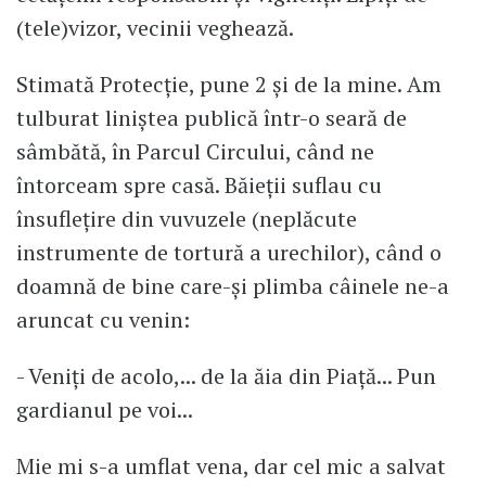
(tele)vizor, vecinii veghează.
Stimată Protecție, pune 2 și de la mine. Am
tulburat liniștea publică într-o seară de
sâmbătă, în Parcul Circului, când ne
întorceam spre casă. Băieții suflau cu
însuflețire din vuvuzele (neplăcute
instrumente de tortură a urechilor), când o
doamnă de bine care-și plimba câinele ne-a
aruncat cu venin:
- Veniți de acolo,... de la ăia din Piață... Pun
gardianul pe voi...
Mie mi s-a umflat vena, dar cel mic a salvat