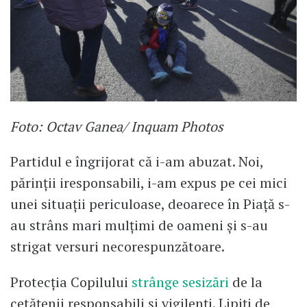
Foto: Octav Ganea/ Inquam Photos
Partidul e îngrijorat că i-am abuzat. Noi,
părinții iresponsabili, i-am expus pe cei mici
unei situații periculoase, deoarece în Piață s-
au strâns mari mulțimi de oameni și s-au
strigat versuri necorespunzătoare.
Protecția Copilului
strânge sesizări
de la
cetățenii responsabili și vigilenți. Lipiți de