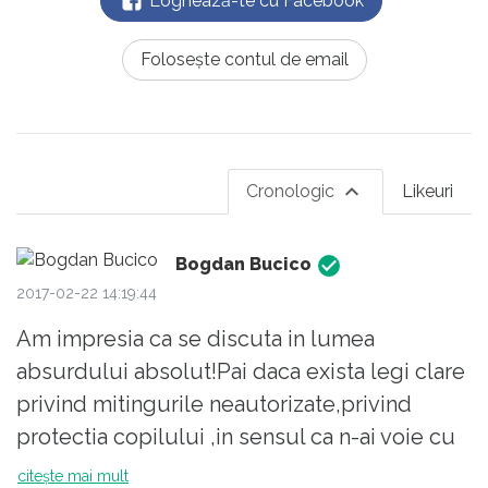
Loghează-te cu Facebook
Folosește contul de email
Cronologic
Likeuri
Bogdan Bucico
2017-02-22 14:19:44
Am impresia ca se discuta in lumea
absurdului absolut!Pai daca exista legi clare
privind mitingurile neautorizate,privind
protectia copilului ,in sensul ca n-ai voie cu
el la miting,despre ce vorbim?Despre
citește mai mult