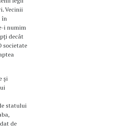
nii legii”
i. Vecinii
 în
re-i numim
epți decât
O societate
oaptea
e și
lui
le statului
aba,
ndat de