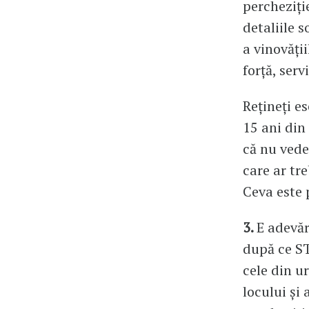
percheziți
detaliile s
a vinovății
forță, serv
Rețineți e
15 ani din
că nu vede
care ar tre
Ceva este 
3.
E adevăr
după ce STS
cele din u
locului și