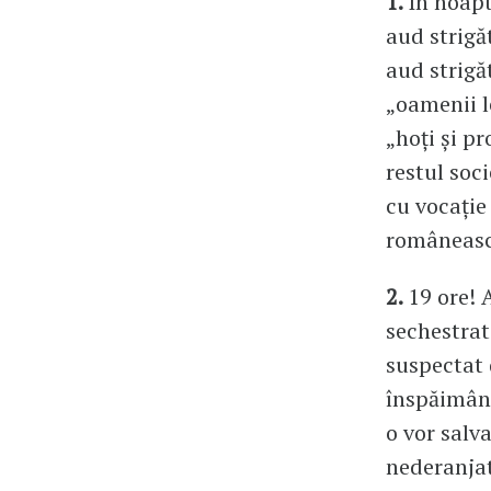
1.
În noapt
aud strigă
aud strigă
„oamenii l
„hoți și p
restul soc
cu vocație
românească
2.
19 ore! 
sechestrat
suspectat d
înspăimânt
o vor salv
nederanjat