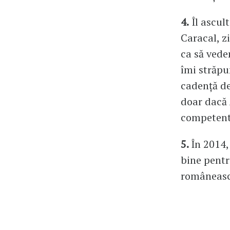
4.
Îl ascult
Caracal, z
ca să vede
îmi străpu
cadență de
doar dacă A
competen
5.
În 2014,
bine pentr
româneasc