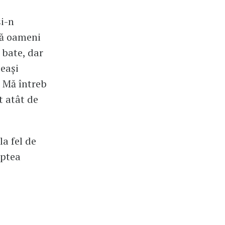
și-n
ră oameni
 bate, dar
eeași
. Mă întreb
t atât de
la fel de
aptea