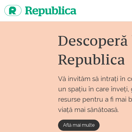
Sari
la
continut
Descoperă 
Republica
Vă invităm să intrați în 
un spațiu în care înveți,
resurse pentru a fi mai 
viață mai sănătoasă.
Află mai multe