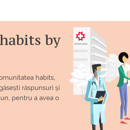
habits by
comunitatea habits,
 găsești răspunsuri și
bun, pentru a avea o