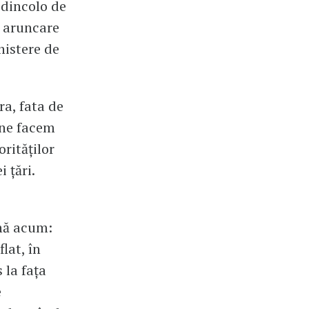
 dincolo de
 o aruncare
nistere de
ra, fata de
 ne facem
rităților
 țări.
ână acum:
lat, în
 la fața
e