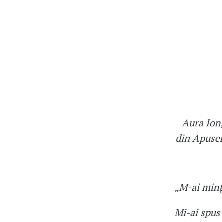
Aura Ion,
din Apusen
„M-ai minţ
Mi-ai spus