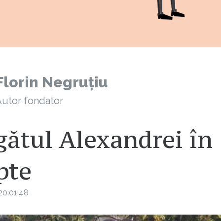
Florin Negruțiu
utor fondator
gătul Alexandrei în
pte
20:01:48