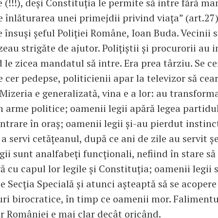
e (!!!), deși Constituția le permite să intre fără m
e înlăturarea unei primejdii privind viața” (art.27)
 însuși șeful Poliției Române, Ioan Buda. Vecinii 
eau strigăte de ajutor. Polițiștii și procurorii au i
d le zicea mandatul să intre. Era prea târziu. Se c
 cer pedepse, politicienii apar la televizor să cea
 Mizeria e generalizată, vina e a lor: au transform
în arme politice; oamenii legii apără legea partidul
ntrare în oraș; oamenii legii și-au pierdut instinc
a servi cetățeanul, după ce ani de zile au servit șef
ii sunt analfabeți funcționali, nefiind în stare să 
ă cu capul lor legile și Constituția; oamenii legii
e Secția Specială și atunci așteaptă să se acopere 
ri birocratice, în timp ce oamenii mor. Falimentu
lor României e mai clar decât oricând.