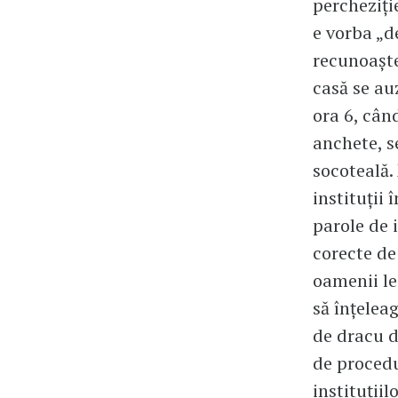
percheziți
e vorba „d
recunoaște
casă se auz
ora 6, cân
anchete, se
socoteală.
instituții 
parole de i
corecte de 
oamenii leg
să înțeleag
de dracu d
de procedu
instituții