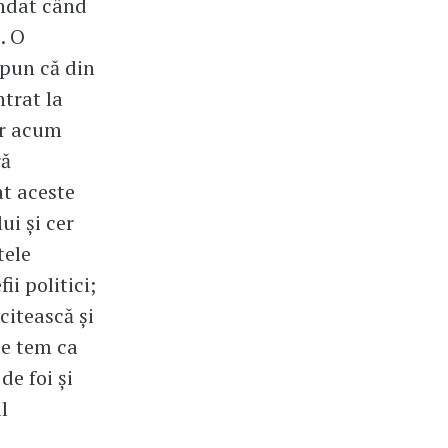
andat când
. O
spun că din
ntrat la
er acum
ră
at aceste
ui și cer
tele
ii politici;
citească și
 se tem ca
de foi și
l