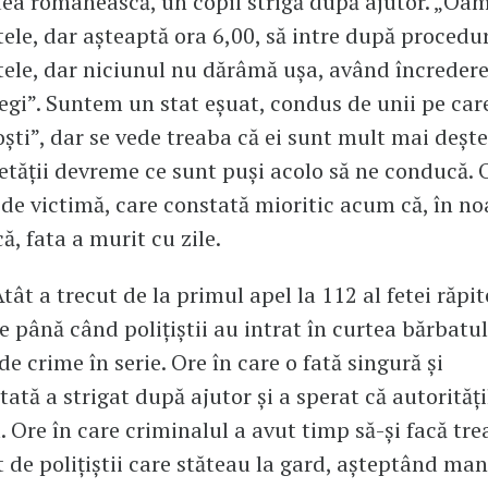
ea românească, un copil strigă după ajutor. „Oame
tele, dar așteaptă ora 6,00, să intre după procedur
tele, dar niciunul nu dărâmă ușa, având încredere
egi”. Suntem un stat eșuat, condus de unii pe ca
roști”, dar se vede treaba că ei sunt mult mai deșt
ietății devreme ce sunt puși acolo să ne conducă. 
 de victimă, care constată mioritic acum că, în n
, fata a murit cu zile.
Atât a trecut de la primul apel la 112 al fetei răpit
e până când polițiștii au intrat în curtea bărbatu
e crime în serie. Ore în care o fată singură și
ată a strigat după ajutor și a sperat că autorități
a. Ore în care criminalul a avut timp să-și facă tre
 de polițiștii care stăteau la gard, așteptând ma