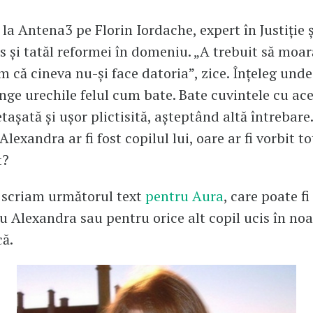
 la Antena3 pe Florin Iordache, expert în Justiție 
is și tatăl reformei în domeniu. „A trebuit să moa
m că cineva nu-și face datoria”, zice. Înțeleg unde
nge urechile felul cum bate. Bate cuvintele cu ac
tașată și ușor plictisită, așteptând altă întrebare
lexandra ar fi fost copilul lui, oare ar fi vorbit to
t?
 scriam următorul text
pentru Aura
, care poate fi 
u Alexandra sau pentru orice alt copil ucis în no
ă.