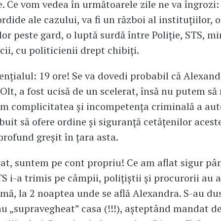
e. Ce vom vedea în următoarele zile ne va îngrozi:
ordide ale cazului, va fi un război al instituțiilor,
lor peste gard, o luptă surdă între Poliție, STS, mi
icii, cu politicienii drept chibiți.
sențialul: 19 ore! Se va dovedi probabil că Alexand
 Olt, a fost ucisă de un scelerat, însă nu putem să
m complicitatea și incompetența criminală a auto
buit să ofere ordine și siguranță cetățenilor acestei
profund greșit în țara asta.
at, suntem pe cont propriu! Ce am aflat sigur p
 i-a trimis pe câmpii, polițiștii și procurorii au af
rmă, la 2 noaptea unde se află Alexandra. S-au dus
 au „supravegheat” casa (!!!), așteptând mandat d