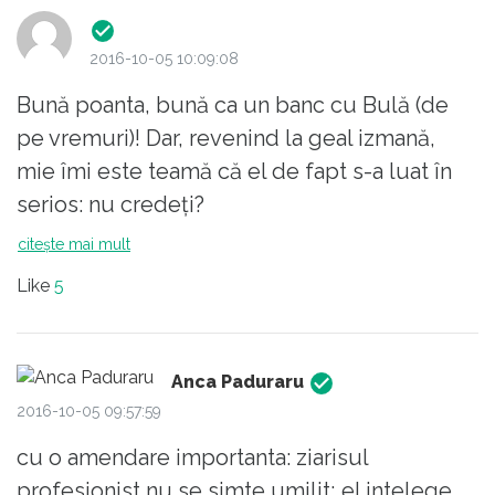
2016-10-05 10:09:08
Bună poanta, bună ca un banc cu Bulă (de
pe vremuri)! Dar, revenind la geal izmană,
mie îmi este teamă că el de fapt s-a luat în
serios: nu credeți?
citește mai mult
Like
5
Anca Paduraru
2016-10-05 09:57:59
cu o amendare importanta: ziarisul
profesionist nu se simte umilit; el intelege