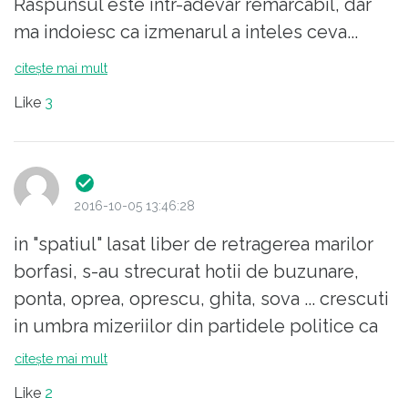
Raspunsul este intr-adevar remarcabil, dar
ma indoiesc ca izmenarul a inteles ceva...
citește mai mult
Like
3
2016-10-05 13:46:28
in "spatiul" lasat liber de retragerea marilor
borfasi, s-au strecurat hotii de buzunare,
ponta, oprea, oprescu, ghita, sova ... crescuti
in umbra mizeriilor din partidele politice ca
stergatori de "urma", acesti retarzi nu inteleg
citește mai mult
nimic din ceea ce se intampla.
Like
2