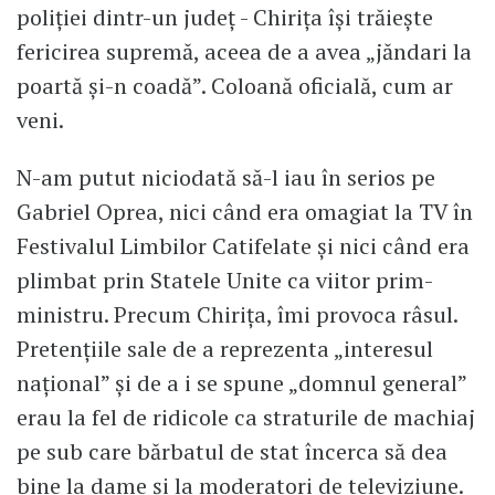
poliției dintr-un județ - Chirița își trăiește
fericirea supremă, aceea de a avea „jăndari la
poartă și-n coadă”. Coloană oficială, cum ar
veni.
N-am putut niciodată să-l iau în serios pe
Gabriel Oprea, nici când era omagiat la TV în
Festivalul Limbilor Catifelate și nici când era
plimbat prin Statele Unite ca viitor prim-
ministru. Precum Chirița, îmi provoca râsul.
Pretențiile sale de a reprezenta „interesul
național” și de a i se spune „domnul general”
erau la fel de ridicole ca straturile de machiaj
pe sub care bărbatul de stat încerca să dea
bine la dame și la moderatori de televiziune.