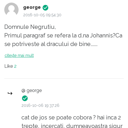
george
2016-10-05 09:54:30
Domnule Negrutiu,
Primul paragraf se refera la d.na Johannis?Ca
se potriveste al dracului de bine......
citește mai mult
Like
2
@ george
2016-10-06 19:37:26
cat de jos se poate cobora ? hai inca 2
trepte, incercati, dumneavoastra sigur