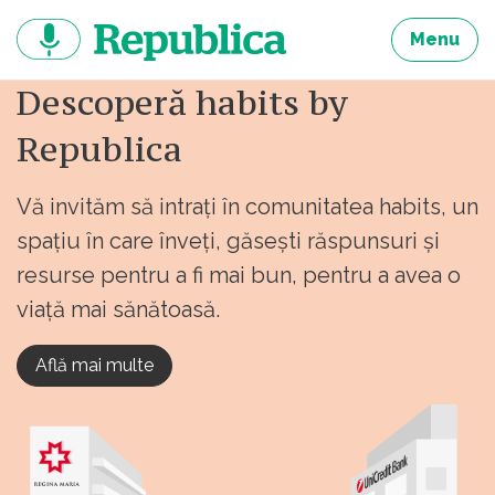
Sari
la
Menu
continut
Descoperă habits by
Republica
Vă invităm să intrați în comunitatea habits, un
spațiu în care înveți, găsești răspunsuri și
resurse pentru a fi mai bun, pentru a avea o
viață mai sănătoasă.
Află mai multe