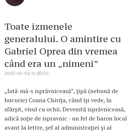
Toate izmenele
generalului. O amintire cu
Gabriel Oprea din vremea
când era un „nimeni”
2016-10-04 11:38:00
„Iată-mă-s isprăvniceasă”, țipă (nebună de
bucurie) Coana Chirița, când își vede, în
sfârșit, visul cu ochii. Devenită isprăvniceasă,
adică soție de ispravnic - un fel de baron local
avant la lettre, șef al administrației și al