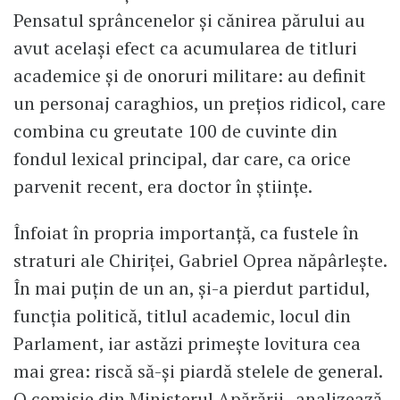
Pensatul sprâncenelor și cănirea părului au
avut același efect ca acumularea de titluri
academice și de onoruri militare: au definit
un personaj caraghios, un prețios ridicol, care
combina cu greutate 100 de cuvinte din
fondul lexical principal, dar care, ca orice
parvenit recent, era doctor în științe.
Înfoiat în propria importanță, ca fustele în
straturi ale Chiriței, Gabriel Oprea năpârlește.
În mai puțin de un an, și-a pierdut partidul,
funcția politică, titlul academic, locul din
Parlament, iar astăzi primește lovitura cea
mai grea: riscă să-și piardă stelele de general.
O comisie din Ministerul Apărării „analizează