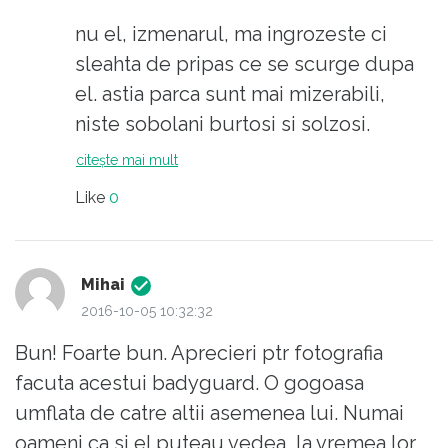
categoriile care a sperat ca-l vor sustine sa
nu el, izmenarul, ma ingrozeste ci
ramana in posturi cheie ala tarii un neica
sleahta de pripas ce se scurge dupa
ismana. Va fi foarte trist si rusinos sa aflam ca
el. astia parca sunt mai mizerabili,
in ultimii 7 ani (din 6 decembrie 2009) acesta
niste sobolani burtosi si solzosi.
a facut ce a vrut pentru ca o avea la mina pe
umbla ciorchine dupa mirosul si dara
citește mai mult
Kovesi, stiind ca in casa la el mergea acesta
ce o lasa-n urma lui izmenarul :)
Like
0
cu Coldea.
Mihai
2016-10-05 10:32:32
Bun! Foarte bun. Aprecieri ptr fotografia
facuta acestui badyguard. O gogoasa
umflata de catre altii asemenea lui. Numai
oameni ca si el puteau vedea, la vremea lor