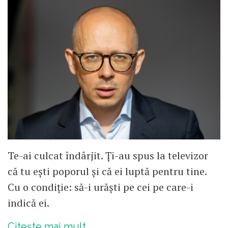
Te-ai culcat îndârjit. Ți-au spus la televizor
că tu ești poporul și că ei luptă pentru tine.
Cu o condiție: să-i urăști pe cei pe care-i
indică ei.
Citește mai mult