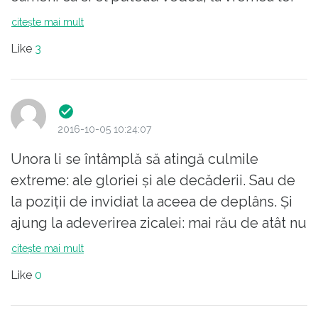
in posturi vremelnice, o valoare care ar fi
citește mai mult
meritat vreo stea de general. Au facut de
Like
3
rusine soldati adevarati care au ajuns la
aceste grade prin munca,stiinta si daruire ptr
acest pamant. Bravo!
2016-10-05 10:24:07
Unora li se întâmplă să atingă culmile
extreme: ale gloriei și ale decăderii. Sau de
la poziții de invidiat la aceea de deplâns. Și
ajung la adeverirea zicalei: mai rău de atât nu
se poate.
citește mai mult
Like
0