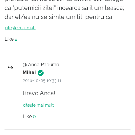
ca "puternicii zilei" incearca sa il umileasca;
dar el/ea nu se simte umilit; pentru ca
problema este a abuzatorului, nu a celui pe
citește mai mult
care acesta incearca sa il abuzeze ... si, in
Like
2
afara de asta, el/ea are condeiul si, astfel,
ultimul cuvant ... bine, poate nu imediat,
pentru ca sefii publicatiei au deal-uri
@ Anca Paduraru
separate cu "puternicii zilei" ... dar candva,
Mihai
peste ani, va avea ultimul cuvant; asadar
2016-10-05 10:33:11
este calm, si consemneaza, si in nici un caz
Bravo Anca!
nu se simte umilit ...
citește mai mult
Like
0