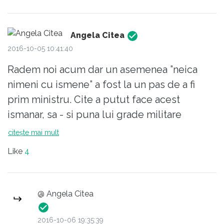
Angela Citea
2016-10-05 10:41:40
Radem noi acum dar un asemenea ”neica
nimeni cu ismene” a fost la un pas de a fi
prim ministru. Cite a putut face acest
ismanar, sa - si puna lui grade militare
fraudulos, sa dea si altora grade militare
citește mai mult
fraudulos, sa obtina el doctorat si titluri
Like
4
academice fraudulos, sa dea si altora
doctorate si titluri academice fraudulos, sa
finanteze din bani publici acea facultate de
@ Angela Citea
doctorate frauduloase, sa reuseasca sa faca
legi speciale de pensionare pentru
2016-10-06 19:35:39