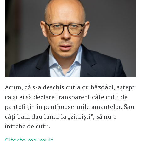
Acum, că s-a deschis cutia cu bâzdâci, aștept
ca și ei să declare transparent câte cutii de
pantofi țin în penthouse-urile amantelor. Sau
câți bani dau lunar la „ziariști”, să nu-i
întrebe de cutii.
Citește mai mult