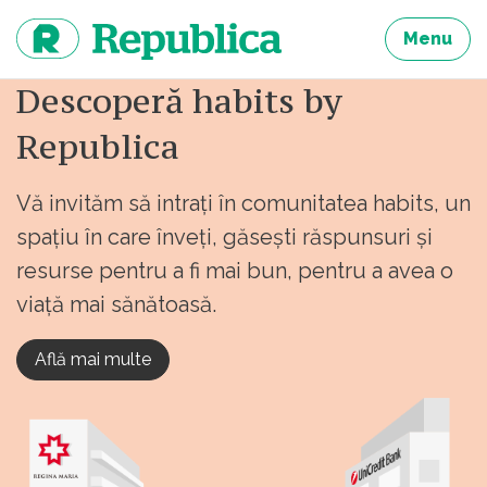
Sari
la
Menu
continut
Descoperă habits by
Republica
Vă invităm să intrați în comunitatea habits, un
spațiu în care înveți, găsești răspunsuri și
resurse pentru a fi mai bun, pentru a avea o
viață mai sănătoasă.
Află mai multe