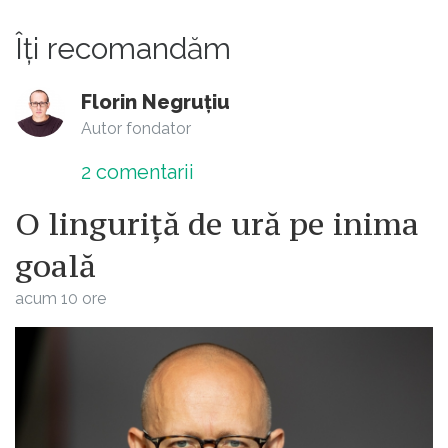
Îți recomandăm
Florin Negruțiu
Autor fondator
2
comentarii
O linguriță de ură pe inima
goală
acum 10 ore