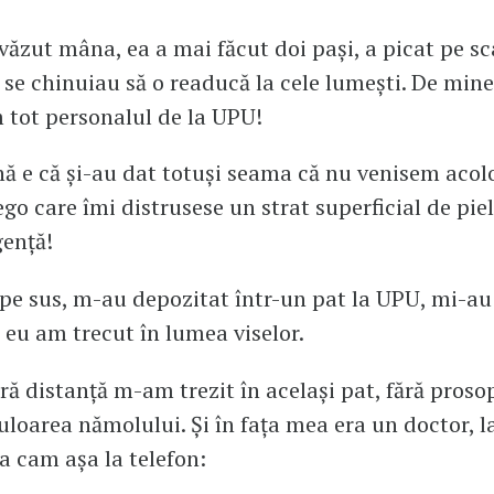
văzut mâna, ea a mai făcut doi pași, a picat pe sc
i se chinuiau să o readucă la cele lumești. De mine
 tot personalul de la UPU!
ă e că și-au dat totuși seama că nu venisem acol
go care îmi distrusese un strat superficial de piel
gență!
pe sus, m-au depozitat într-un pat la UPU, mi-au
 eu am trecut în lumea viselor.
ră distanță m-am trezit în același pat, fără prosop
loarea nămolului. Și în fața mea era un doctor, l
a cam așa la telefon: