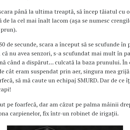
cara până la ultima treaptă, să încep tăiatul cu o
ă de la cel mai înalt lacom (așa se numesc crengil
 prun).
0 de secunde, scara a început să se scufunde în
 că nu avea senzori, s-a scufundat mai mult în p
nă când a dispărut… culcată la baza prunului. În 
e cât eram suspendat prin aer, singura mea grijă
rfecă, să mă caute un echipaj SMURD. Dar de ce îț
capi!
t pe foarfecă, dar am căzut pe palma mâinii dre
na carpienelor, fix într-un robinet de irigații.