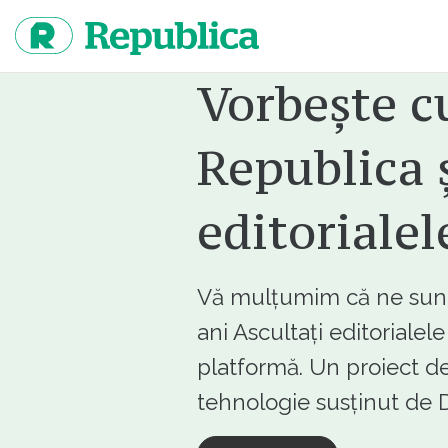
Sari
la
continut
Vorbește c
Republica ș
editorialel
Vă mulțumim că ne sunte
ani Ascultați editorialel
platformă. Un proiect de
tehnologie susținut d