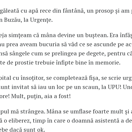
găleată cu apă rece din fântână, un prosop și am 
in Buzău, la Urgențe.
ja simțeam că mâna devine un buștean. Era înfăș
nu prea aveam bucuria să văd ce se ascunde pe ac
să sângele cum se prelingea pe degete, pentru că 
 de prostie trebuie înfipte bine în memorie.
ital cu însoțitor, se completează fișa, se scrie ur
sunt invitat să iau un loc pe un scaun, la UPU! U
re! Mult, puțin, aia a fost!
pul mă strângea. Mâna se umflase foarte mult și
să o eliberez, timp în care o doamnă asistentă a de
ebe dacă sunt ok.