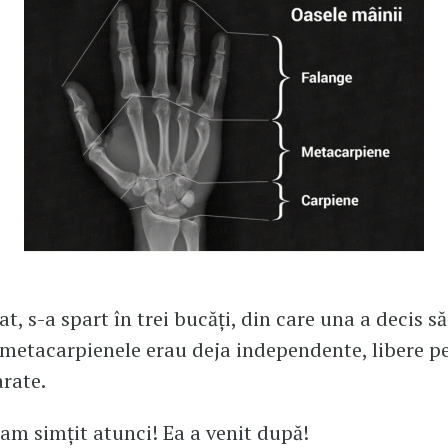
t, s-a spart în trei bucăți, din care una a decis s
r metacarpienele erau deja independente, libere p
rate.
am simțit atunci! Ea a venit după!