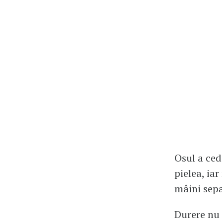
Osul a ceda
pielea, ia
mâini sepa
Durere nu 