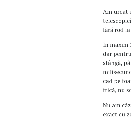
Am urcat s
telescopic
fără rod la
În maxim 3
dar pentru
stângă, pâ
milisecund
cad pe foa
frică, nu s
Nu am căzu
exact cu zo