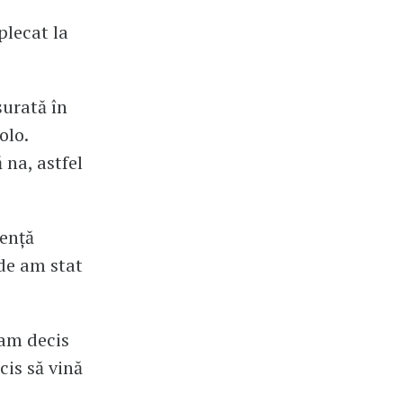
plecat la
urată în
olo.
na, astfel
gență
nde am stat
 am decis
cis să vină