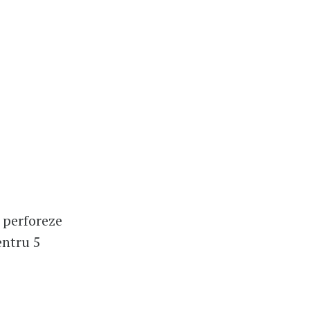
ă perforeze
entru 5