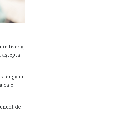
din livadă,
a aștepta
os lângă un
a ca o
moment de