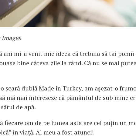
y Images
ani mi-a venit mie ideea că trebuia să tai pomii 
ouase bine câteva zile la rând. Că nu se mai pute
 o scară dublă Made in Turkey, am așezat-o frum
 să mă mai intereseze că pământul de sub mine er
sătul de apă.
ă fiecare om de pe lumea asta are cel puțin un 
ică” în viață. Al meu a fost atunci!