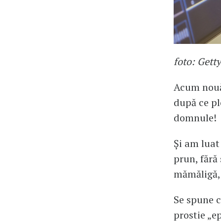
foto: Gett
Acum nouă 
după ce pl
domnule!
Și am luat
prun, fără
mămăligă, 
Se spune c
prostie „ep