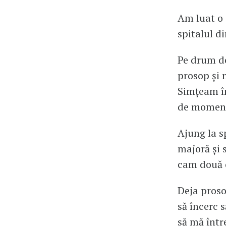
Am luat o 
spitalul d
Pe drum de
prosop și 
Simțeam în
de momente
Ajung la sp
majoră și 
cam două o
Deja proso
să încerc 
să mă într