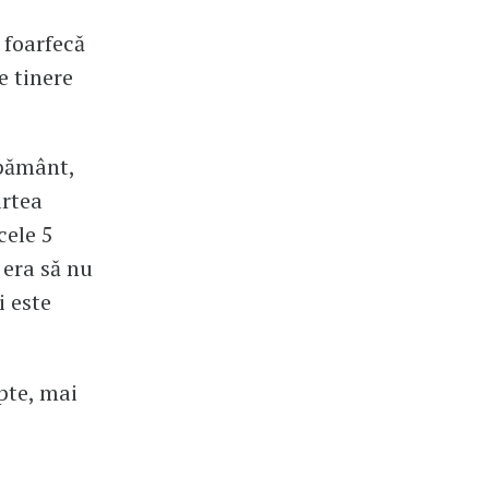
 foarfecă
e tinere
 pământ,
artea
cele 5
 era să nu
i este
pte, mai