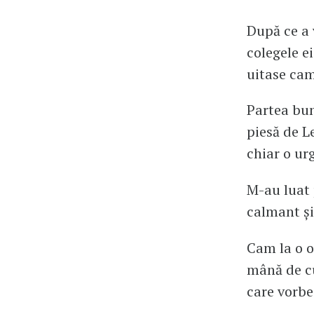
După ce a 
colegele e
uitase cam
Partea bun
piesă de Le
chiar o ur
M-au luat 
calmant și
Cam la o o
mână de cu
care vorbe