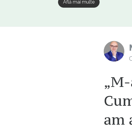
Află mai multe
C
„M-
Cum
am a