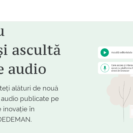
u
i ascultă
e audio
ți alături de nouă
e audio publicate pe
 inovație în
e DEDEMAN.