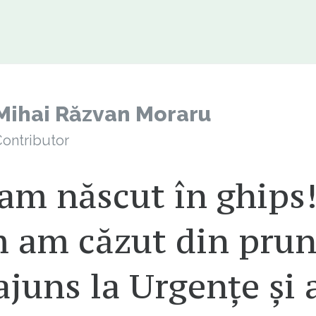
Mihai Răzvan Moraru
ontributor
am născut în ghips!
 am căzut din prun
juns la Urgențe și