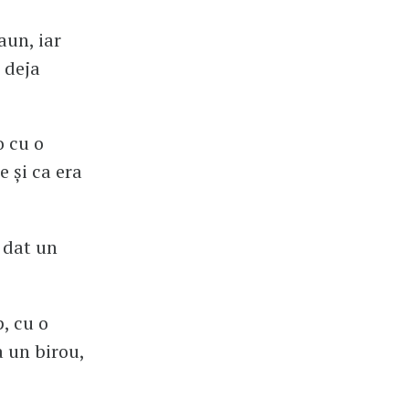
aun, iar
 deja
o cu o
e și ca era
 dat un
, cu o
a un birou,