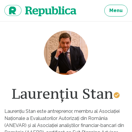
Sari
la
Menu
continut
Laurențiu Stan
Laurențiu Stan este antreprenor, membru al Asociației
Naționale a Evaluatorilor Autorizați din România
(ANEVAR) și al Asociației analiștilor financiar-bancari din