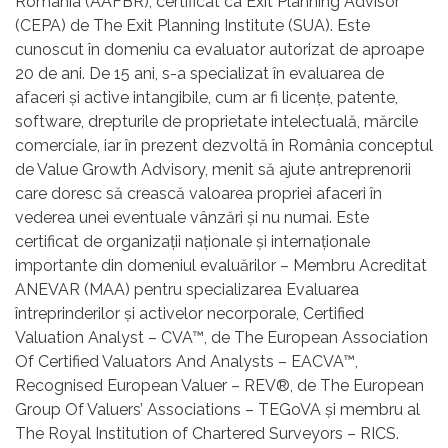
România (AAFBR), certificat ca Exit Planning Advisor
(CEPA) de The Exit Planning Institute (SUA). Este
cunoscut în domeniu ca evaluator autorizat de aproape
20 de ani. De 15 ani, s-a specializat în evaluarea de
afaceri şi active intangibile, cum ar fi licențe, patente,
software, drepturile de proprietate intelectuală, mărcile
comerciale, iar în prezent dezvoltă în România conceptul
de Value Growth Advisory, menit să ajute antreprenorii
care doresc să crească valoarea propriei afaceri în
vederea unei eventuale vânzări şi nu numai. Este
certificat de organizaţii naţionale şi internaţionale
importante din domeniul evaluărilor – Membru Acreditat
ANEVAR (MAA) pentru specializarea Evaluarea
întreprinderilor şi activelor necorporale, Certified
Valuation Analyst – CVA™, de The European Association
Of Certified Valuators And Analysts – EACVA™,
Recognised European Valuer – REV®, de The European
Group Of Valuers’ Associations – TEGoVA şi membru al
The Royal Institution of Chartered Surveyors – RICS.