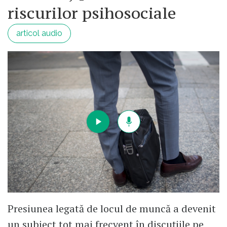
riscurilor psihosociale
articol audio
Presiunea legată de locul de muncă a devenit
un subiect tot mai frecvent în discuțiile pe