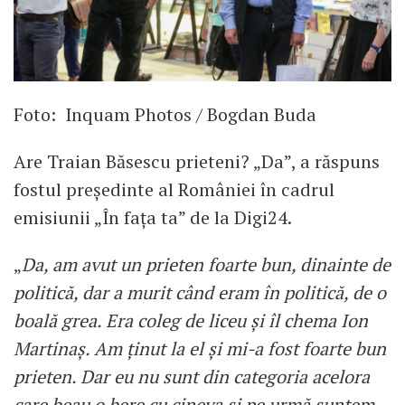
Foto: Inquam Photos / Bogdan Buda
Are Traian Băsescu prieteni? „Da”, a răspuns
fostul președinte al României în cadrul
emisiunii „În fața ta” de la Digi24.
„
Da, am avut un prieten foarte bun, dinainte de
politică, dar a murit când eram în politică, de o
boală grea. Era coleg de liceu și îl chema Ion
Martinaș. Am ținut la el și mi-a fost foarte bun
prieten. Dar eu nu sunt din categoria acelora
care beau o bere cu cineva și pe urmă suntem