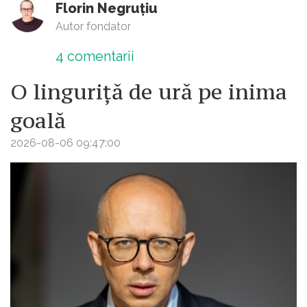
Florin Negruțiu
Autor fondator
4
comentarii
O linguriță de ură pe inima
goală
2026-08-06 09:47:00