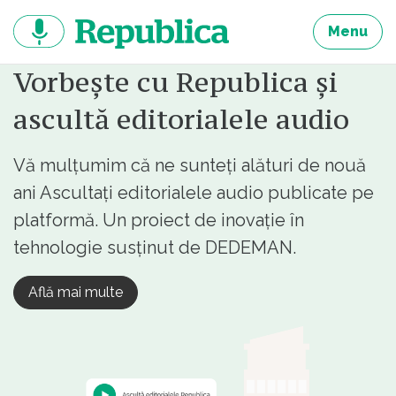
Sari
la
Menu
continut
Vorbește cu Republica și
ascultă editorialele audio
Vă mulțumim că ne sunteți alături de nouă
ani Ascultați editorialele audio publicate pe
platformă. Un proiect de inovație în
tehnologie susținut de DEDEMAN.
Află mai multe