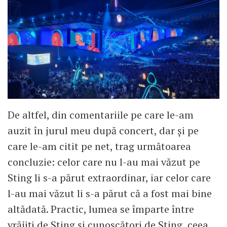
De altfel, din comentariile pe care le-am
auzit în jurul meu după concert, dar și pe
care le-am citit pe net, trag următoarea
concluzie: celor care nu l-au mai văzut pe
Sting li s-a părut extraordinar, iar celor care
l-au mai văzut li s-a părut că a fost mai bine
altădată. Practic, lumea se împarte între
vrăjiți de Sting și cunoscători de Sting, ceea