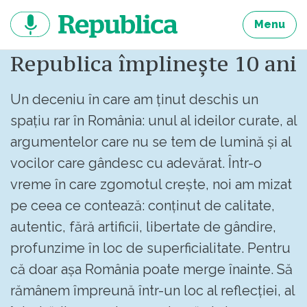
Sari
la
Menu
continut
Republica împlinește 10 ani
Un deceniu în care am ținut deschis un
spațiu rar în România: unul al ideilor curate, al
argumentelor care nu se tem de lumină și al
vocilor care gândesc cu adevărat. Într-o
vreme în care zgomotul crește, noi am mizat
pe ceea ce contează: conținut de calitate,
autentic, fără artificii, libertate de gândire,
profunzime în loc de superficialitate. Pentru
că doar așa România poate merge înainte. Să
rămânem împreună într-un loc al reflecției, al