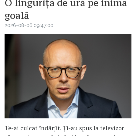
O linguriță de ură pe inima
goală
2026-08-06 09:47:00
Te-ai culcat îndârjit. Ți-au spus la televizor