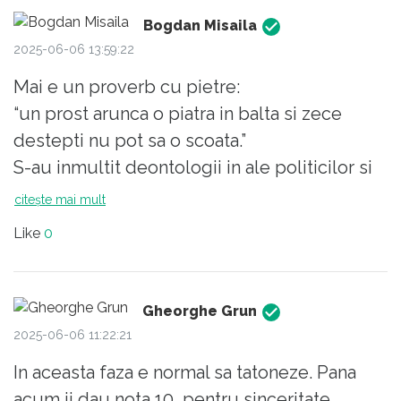
Bogdan Misaila
2025-06-06 13:59:22
Mai e un proverb cu pietre:
“un prost arunca o piatra in balta si zece
destepti nu pot sa o scoata.”
S-au inmultit deontologii in ale politicilor si
strategiilor nationale ca ciupercile dupa
citește mai mult
ploaie de cand ND a imbiat societatea civila
Like
0
sa se implice in politica.
E o fenta, doar o fenta! ND este un dezastru
pana acuma.
Gheorghe Grun
Ce-i drept cu Simion presedinte am fi fost
2025-06-06 11:22:21
probabil la doi metri sub pamant.
In aceasta faza e normal sa tatoneze. Pana
Insa,ND, cel putin la nivel comunicational
acum ii dau nota 10, pentru sinceritate,