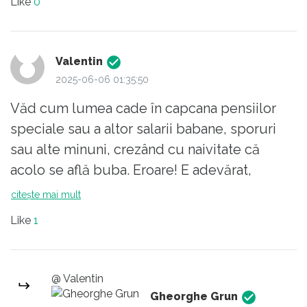
Like
0
Valentin
2025-06-06 01:35:50
Văd cum lumea cade în capcana pensiilor
speciale sau a altor salarii babane, sporuri
sau alte minuni, crezând cu naivitate că
acolo se află buba. Eroare! E adevărat,
aceste retribuții sunt indecend de enorme,
citește mai mult
dar, cumulate, ar acoperi doar un sfert din
Like
1
deficit. Care este însă buba?
Răspunsul e simplu: companiile de stat.
CARE SUNT MULTE. INDECENT DE MULTE.
@ Valentin
Comania Națională de Respirat Aer,
Gheorghe Grun