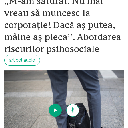
„M-am săturat. Nu mai
vreau să muncesc la
corporație! Dacă aș putea,
mâine aș pleca’’. Abordarea
riscurilor psihosociale
articol audio