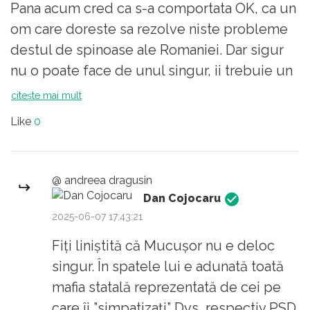
Pana acum cred ca s-a comportata OK, ca un
om care doreste sa rezolve niste probleme
destul de spinoase ale Romaniei. Dar sigur
nu o poate face de unul singur, ii trebuie un
guvern angajat si politicieni seriosi. Care
citește mai mult
politicieni nu prea exista, cand il aud pe
Like
0
Grindeanu cum o lalaie ca "sa vedem ce
propuneri si dupa aia va zicem daca intram
sau nu la guvernare..." imi vine sa vomit (nu-i
@ andreea dragusin
bai, chestia asta cu greata mi-a provocat-o
Dan Cojocaru
mereu marele partid PSD care ar trebui pur
2025-06-07 17:43:21
si simplu sa piara, e format din incompetenti
Fiți liniștită că Mucușor nu e deloc
si lichele). Din pacate, cel mai bine ar fi sa
singur. În spatele lui e adunată toată
existe un guvern majoritar in situatia actuala,
mafia statală reprezentată de cei pe
asa ca probabil de aceea presedintele
care îi ”simpatizați” Dvs, respectiv PSD,