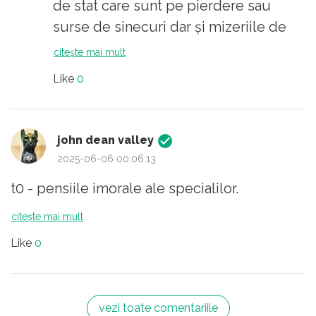
de stat care sunt pe pierdere sau
surse de sinecuri dar și mizeriile de
pensii speciale pentru niște șmecheri
citește mai mult
inutili.
Like
0
john dean valley
2025-06-06 00:06:13
t0 - pensiile imorale ale specialilor.
citește mai mult
Like
0
vezi toate comentariile