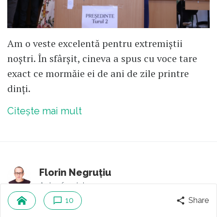
Am o veste excelentă pentru extremiștii
noștri. În sfârșit, cineva a spus cu voce tare
exact ce mormăie ei de ani de zile printre
dinți.
Citește mai mult
Florin Negruțiu
Autor fondator
10
Share
3
comentarii