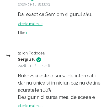
2026-01-26 15:23:03
Da, exact ca Semiom și gurul său,
citește mai mult
Like
0
@ Ion Podocea
Sergiu F.
2026-01-26 20:57:16
Bukovski este o sursa de informatii
dar nu unica si in niciun caz nu detine
acuratete 100%
Desigur nici sursa mea, de aceea e
bine sa consideram intotdeauna mai
citește mai mult