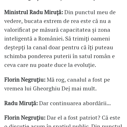
Ministrul Radu Miruță:
Din punctul meu de
vedere, bucata extrem de rea este că nu a
valorificat pe măsură capacitatea și zona
inteligentă a României. Să trimiți oameni
deștepți la canal doar pentru că îți puteau
schimba ponderea puterii în satul român e
ceva care nu poate duce la evoluție.
Florin Negruțiu:
Mă rog, canalul a fost pe
vremea lui Gheorghiu Dej mai mult.
Radu Miruță:
Dar continuarea abordării...
Florin Negruțiu:
Dar el a fost patriot? Că este
o discuție acum în spațiul public. Din punctul