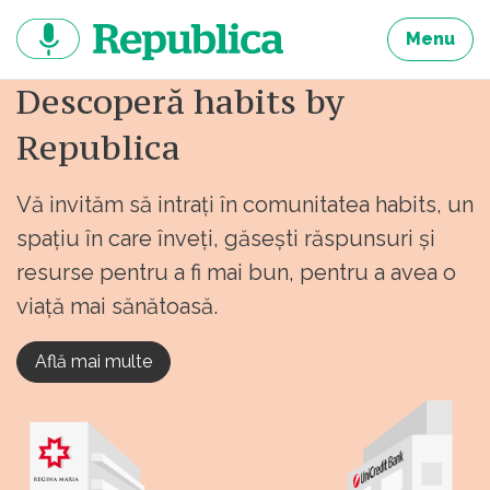
Sari
la
Menu
continut
Descoperă habits by
Republica
Vă invităm să intrați în comunitatea habits, un
spațiu în care înveți, găsești răspunsuri și
resurse pentru a fi mai bun, pentru a avea o
viață mai sănătoasă.
Află mai multe