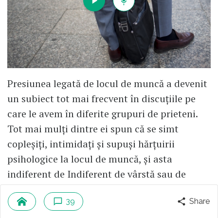
Presiunea legată de locul de muncă a devenit
un subiect tot mai frecvent în discuțiile pe
care le avem în diferite grupuri de prieteni.
Tot mai mulți dintre ei spun că se simt
copleșiți, intimidați și supuși hărțuirii
psihologice la locul de muncă, și asta
indiferent de Indiferent de vârstă sau de
poziția managerială. foto Getty Images
39
Share
Citește mai mult