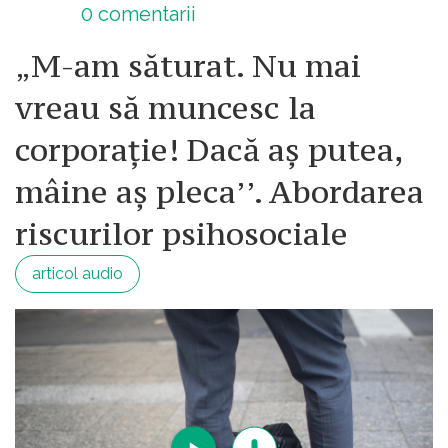
0
comentarii
„M-am săturat. Nu mai
vreau să muncesc la
corporație! Dacă aș putea,
mâine aș pleca’’. Abordarea
riscurilor psihosociale
articol audio