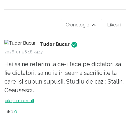
Cronologic
Likeuri
Tudor Bucur
2026-01-26 18:39:17
Hai sa ne referim la ce-i face pe dictatori sa
fie dictatori, sa nu ia in seama sacrificiile la
care isi supun supusii. Studiu de caz : Stalin,
Ceausescu.
- Multi cred ca si-au chinuit supusii dintr-o
citește mai mult
placere sadica, aceea de a arata cat de
Like
0
puternici sunt. Nu e asa. Ei au avut inca din
tinerete convingerea ca societatea in care