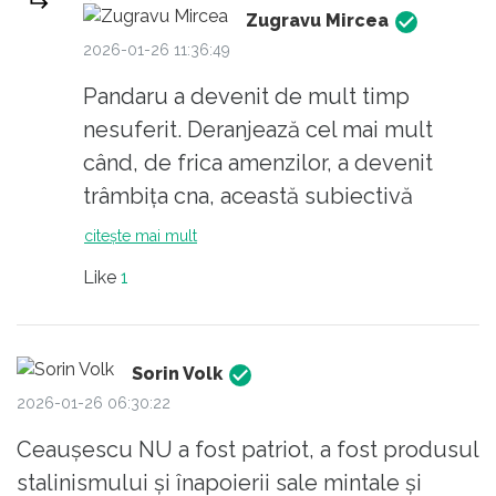
pret.
Zugravu Mircea
Ceaușescu și aristocrației comuniste!
2026-01-26 11:36:49
Pandaru a devenit de mult timp
nesuferit. Deranjează cel mai mult
când, de frica amenzilor, a devenit
trâmbița cna, această subiectivă
instituție inutilă.
citește mai mult
Like
1
Sorin Volk
2026-01-26 06:30:22
Ceaușescu NU a fost patriot, a fost produsul
stalinismului și înapoierii sale mintale și