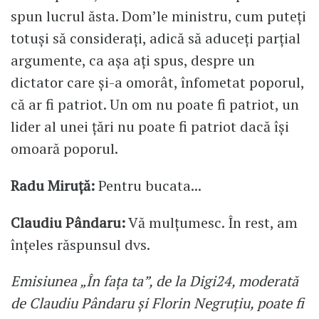
spun lucrul ăsta. Dom’le ministru, cum puteți
totuși să considerați, adică să aduceți parțial
argumente, ca așa ați spus, despre un
dictator care și-a omorât, înfometat poporul,
că ar fi patriot. Un om nu poate fi patriot, un
lider al unei țări nu poate fi patriot dacă își
omoară poporul.
Radu Miruță:
Pentru bucata...
Claudiu Pândaru:
Vă mulțumesc. În rest, am
înțeles răspunsul dvs.
Emisiunea „În fața ta”, de la Digi24, moderată
de Claudiu Pândaru și Florin Negruțiu, poate fi