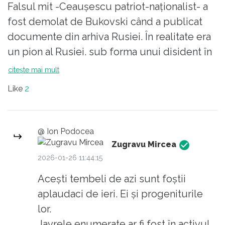
Falsul mit -Ceaușescu patriot-naționalist- a
fost demolat de Bukovski când a publicat
documente din arhiva Rusiei. În realitate era
un pion al Rusiei. sub forma unui disident în
raport cu URSS.
citește mai mult
Nostalgicii regretă defapt politica
Like
2
comuniștilor de uniformizare a populației.
Toți sunt egali- și proștii și inteligenții, și
analfabeții și intelectualii etc. Elita
@ Ion Podocea
comunistă era ,în realitate semianalfabeți
Zugravu Mircea
studii 7 clase, liceu facultate în cel mult doi
2026-01-26 11:44:15
ani.
Acești tembeli de azi sunt foștii
Industrializarea forțată a fost falimentară,
aplaudaci de ieri. Ei și progeniturile
frigul foametea, lipsa totală a unei libertăți
lor.
sunt elementele de bună stare.
Javrele enumerate ar fi fost în activul