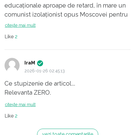
educaționale aproape de retard, în mare un
comunist izolaționist opus Moscovei pentru
că îi era frică să nu fie dat jos!
citește mai mult
NU mai confundați patriotismul cu
Like
2
naționalismul, pașoptiștii au fost patrioți,
Regele Carol a fost patriot, restul nu
IraM
2026-01-26 02:45:13
Ce stupizenie de articol...
Relevanta ZERO.
citește mai mult
Like
2
vezi toate comentariile