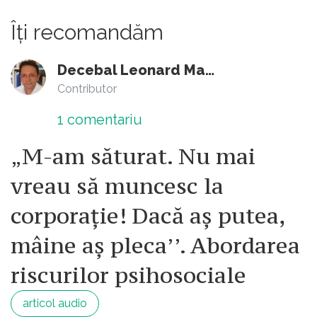
nu dorim acesta :)
Îți recomandăm
Decebal Leonard Marin
Contributor
1
comentariu
„M-am săturat. Nu mai
vreau să muncesc la
corporație! Dacă aș putea,
mâine aș pleca’’. Abordarea
riscurilor psihosociale
articol audio