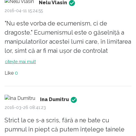
Nelu Vlasin
2016-04-11 15:24:55
"Nu este vorba de ecumenism, ci de
dragoste." Ecumenismul este o găselniţă a
manipulatorilor acestei lumi care, în limitarea
lor, simt că ar fi mai uşor de controlat
creştinismul (mai bine-zis pe adepţii acestei
citește mai mult
credinţe) dacă i-ar forţa într-o structură
Like
0
monolitică. Pe de altă parte, libertatea
creştină este un har extraordinar oferit de
Mântuitorul nostru: a respecta sau nu
Ina Dumitru
anumite zile, a mânca sau nu anumite
2016-03-26 08:41:23
mâncăruri, a înţelege că toate lucrurile sunt
Strict la ce s-a scris, fără a ne bate cu
îngăduite, dar nu toate sunt de folos - şi a
pumnul în piept că putem înțelege tainele
învăţa, uneori pe propria piele, lepădarea de