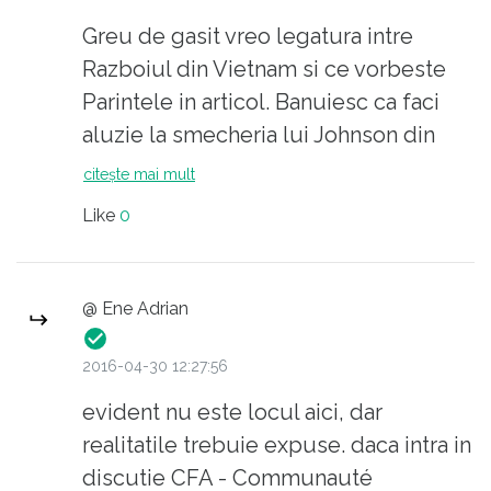
pe ăia i-a costat 1,5 milioane vietnamezi. Iar
Greu de gasit vreo legatura intre
incidentul din Golful Tonkin N-a existat...
Razboiul din Vietnam si ce vorbeste
Cunoști expresia ”sângele lor pe mâinile
Parintele in articol. Banuiesc ca faci
tale” ?
aluzie la smecheria lui Johnson din
Golful Tonkin ca sa poata justifica
citește mai mult
oribilul macel ulterior. Din nou, care e
Like
0
legatura?
@ Ene Adrian
2016-04-30 12:27:56
evident nu este locul aici, dar
realitatile trebuie expuse. daca intra in
discutie CFA - Communauté