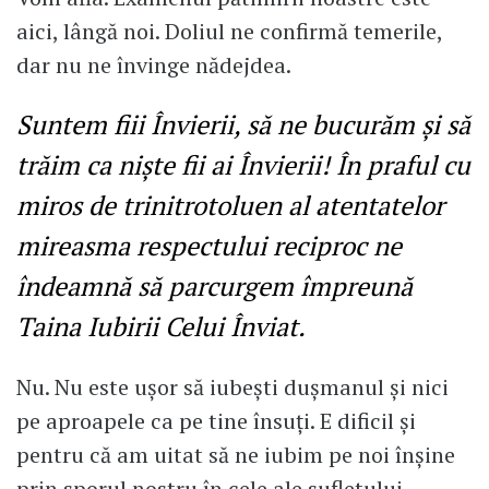
aici, lângă noi. Doliul ne confirmă temerile,
dar nu ne învinge nădejdea.
Suntem fiii Învierii, să ne bucurăm și să
trăim ca niște fii ai Învierii! În praful cu
miros de trinitrotoluen al atentatelor
mireasma respectului reciproc ne
îndeamnă să parcurgem împreună
Taina Iubirii Celui Înviat.
Nu. Nu este ușor să iubești dușmanul și nici
pe aproapele ca pe tine însuți. E dificil și
pentru că am uitat să ne iubim pe noi înșine
prin sporul nostru în cele ale sufletului.