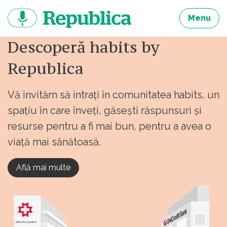
Sari
la
Menu
continut
Descoperă habits by
Republica
Vă invităm să intrați în comunitatea habits, un
spațiu în care înveți, găsești răspunsuri și
resurse pentru a fi mai bun, pentru a avea o
viață mai sănătoasă.
Află mai multe