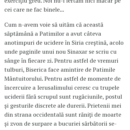
exercițiu greu. Noi nu-i iertăm nici măcar pe
cei care ne fac binele...
Cum n-avem voie să uităm că această
săptămână a Patimilor a avut câteva
anotimpuri de ucidere în Siria creștină, acolo
unde paginile unui nou Sinaxar se scriu cu
sânge în fiecare zi. Pentru astfel de vremuri
tulburi, Biserica face amintire de Patimile
Mântuitorului. Pentru astfel de momente de
încercuire a Ierusalimului ceresc cu trupele
uciderii fără scrupul sunt rugăciunile, postul
și gesturile discrete ale durerii. Prietenii mei
din strana occidentală sunt răniți de moarte
și zvon de surpare a bucuriei sărbătorii se-