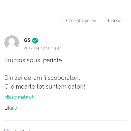
Cronologic
Likeuri
GS
2017-04-12 10:44:44
Frumos spus, parinte.
Din zei de-am fi scoborâtori,
C-o moarte tot suntem datori!
Totuna e dac-ai murit
citește mai mult
Flăcău ori moş îngârbovit;
Like
0
Dar nu-i totuna leu să mori
Ori câine-nlănţuit...îN FRICĂ!