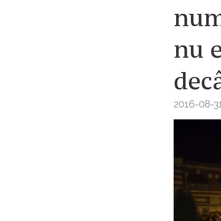
numă
nu 
decâ
2016-08-31