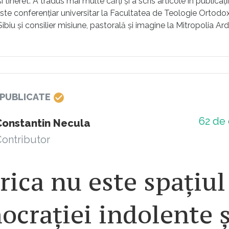
i tineret. A tradus mai multe cărți și a scris articole în publicații
Este conferențiar universitar la Facultatea de Teologie Ortodo
ibiu și consilier misiune, pastorală şi imagine la Mitropolia Ard
 PUBLICATE
62
de 
Constantin Necula
ontributor
rica nu este spațiul
crației indolente ș