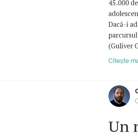
45.000 de
adolescen
Dacă-i ad
parcursul 
(Guliver 
Citește m
C
Un 