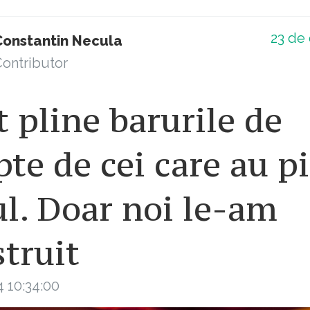
23
de 
Constantin Necula
ontributor
 pline barurile de
te de cei care au p
l. Doar noi le-am
truit
 10:34:00