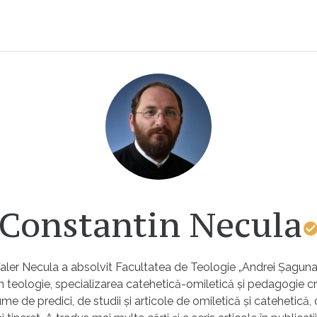
Constantin Necula
ler Necula a absolvit Facultatea de Teologie „Andrei Șaguna“ 
n teologie, specializarea catehetică-omiletică și pedagogie cr
e de predici, de studii și articole de omiletică și catehetică, d