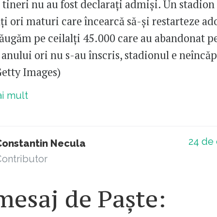
 tineri nu au fost declarați admiși. Un stadion
ți ori maturi care încearcă să-și restarteze ad
ăugăm pe ceilalți 45.000 care au abandonat p
anului ori nu s-au înscris, stadionul e neîncăp
Getty Images)
ai mult
24
de 
Constantin Necula
ontributor
mesaj de Paște: