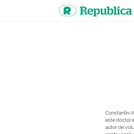
Sari
la
continut
Constantin-Va
este doctor î
autor de volum