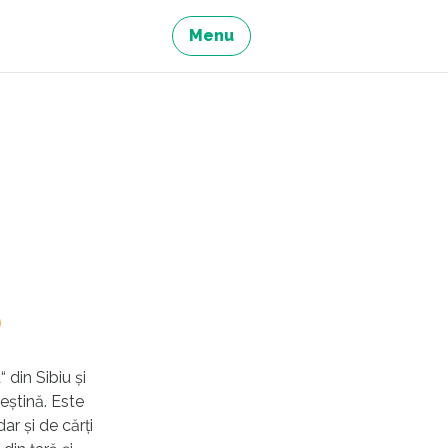
Menu
din Sibiu și
eștină. Este
ar și de cărți