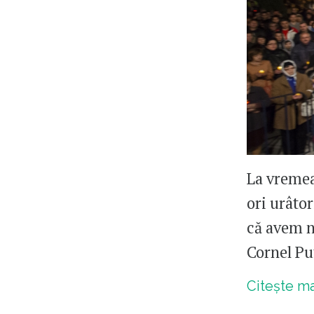
La vremea
ori urâtor
că avem n
Cornel Pu
Citește m