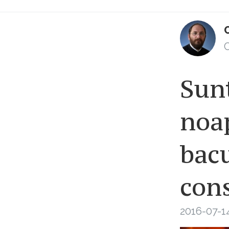
C
Sunt
noap
bacu
cons
2016-07-14