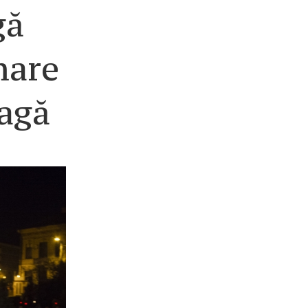
gă
mare
oagă