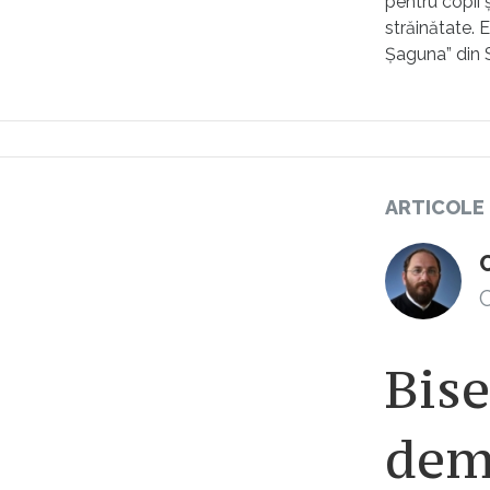
pentru copii ș
străinătate. 
Şaguna” din S
ARTICOLE
C
Bise
demo