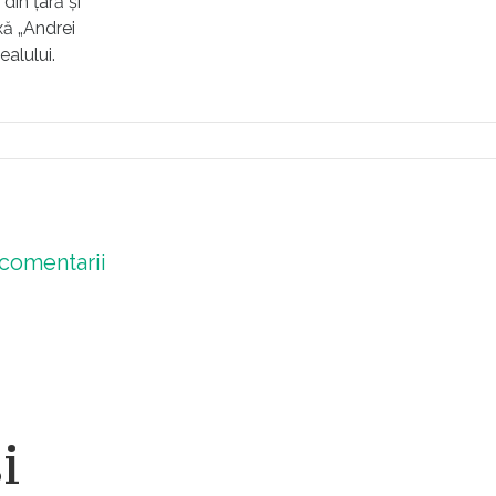
 din țară și
xă „Andrei
ealului.
comentarii
i