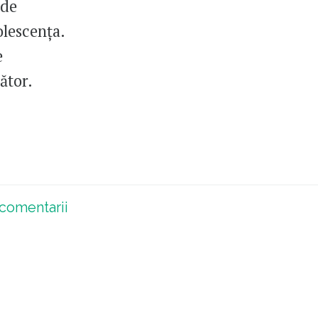
 de
olescența.
e
ător.
comentarii