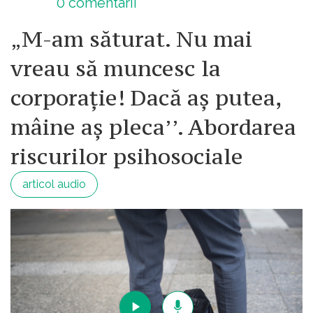
0
comentarii
„M-am săturat. Nu mai
vreau să muncesc la
corporație! Dacă aș putea,
mâine aș pleca’’. Abordarea
riscurilor psihosociale
articol audio