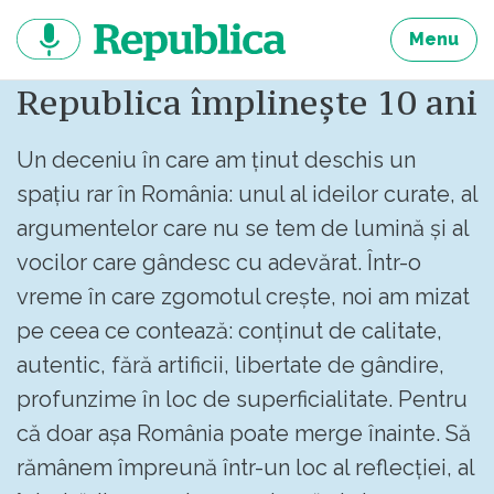
Sari
la
Menu
continut
Republica împlinește 10 ani
Un deceniu în care am ținut deschis un
spațiu rar în România: unul al ideilor curate, al
argumentelor care nu se tem de lumină și al
vocilor care gândesc cu adevărat. Într-o
vreme în care zgomotul crește, noi am mizat
pe ceea ce contează: conținut de calitate,
autentic, fără artificii, libertate de gândire,
profunzime în loc de superficialitate. Pentru
că doar așa România poate merge înainte. Să
rămânem împreună într-un loc al reflecției, al