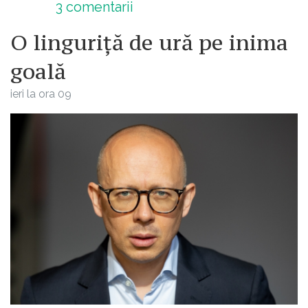
3
comentarii
O linguriță de ură pe inima
goală
ieri la ora 09