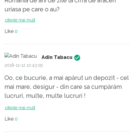
Romania de ani de zile la cifra de afaceri
uriasa pe care o au?
Zic si eu.
citește mai mult
Like
0
Adin Tabacu
2018-11-12 10:43:09
Oo, ce bucurie, a mai apărut un depozit - cel
mai mare, desigur - din care sa cumpărăm
lucruri, multe, multe lucruri !
citește mai mult
Like
0