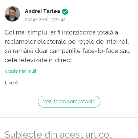
Andrei Tarlea
2024-12-06 17:22:42
Cel mai simplu, ar fi interzicerea totală a
reclamelor electorale pe rețele de Internet,
să rămână doar campaniile face-to-face sau
cele televizate în direct.
Acum pot să mă întreb dacă, de exemplu,
citește mai mult
toate elucubrațiile lui Georgescu au fost
Like
0
reale sau generate de AI.
Nu că ar mai conta, sper că în motivația CCR
vezi toate comentariile
de anulare a alegerilor prezidențiale să
apară frauda lui CG care a cheltuit cel puțin
un milion de euro din surse obscure,
Subiecte din acest articol
declarând oficial că a avut 0 lei cheltuiți.