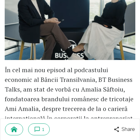
În cel mai nou episod al podcastului
economic al Băncii Transilvania, BT Business
Talks, am stat de vorbă cu Amalia Săftoiu,
fondatoarea brandului românesc de tricotaje
Ami Amalia, despre trecerea de la o carieră
internațională în corporații la antreprenoriat,
despre alegerea de a produce în România și
1
Share
despre răbdarea necesară pentru a construi