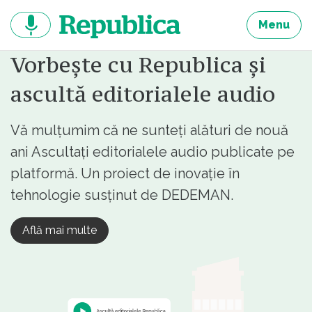
Sari
la
Menu
continut
Vorbește cu Republica și
ascultă editorialele audio
Vă mulțumim că ne sunteți alături de nouă
ani Ascultați editorialele audio publicate pe
platformă. Un proiect de inovație în
tehnologie susținut de DEDEMAN.
Află mai multe